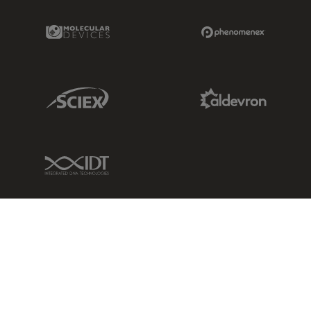
Molecular Devices Link
Phenomenex L
Sciex Link
Aldevron Link
IDT Link