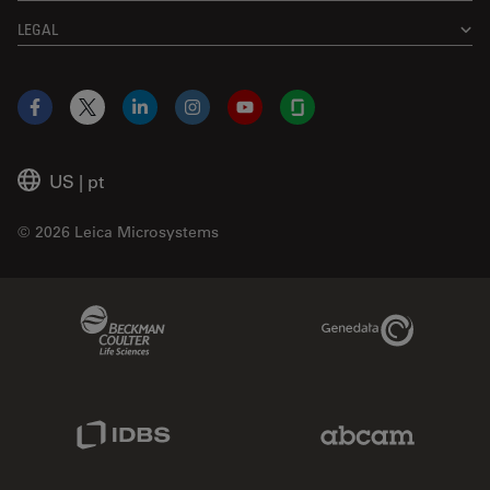
LEGAL
Facebook
X
LinkedIn
Instagram
YouTube
Glassdoor
US
|
pt
© 2026 Leica Microsystems
Beckman Coulter Link
Genedata Link
IDBS Link
Abcam Limited