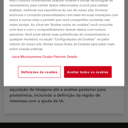
Nós e nossos fornecedores usamos cookies e outras tecnologias de
rastreamento para coletar dados relacionados a você para realizar
análises, melhorar sua experiência de uso de nosso site, fornecer
anúncios e conteúdo personalizados com base em suas interações com
esses e outros sites e permitir que você compartilhe conteúdo nas
redes sociais. Ao clicar em “Aceitar todos os cookies”, você concorda
com isso e com o compartilhamento desses dados com nossos
parceiros. Você pode alterar suas preferências de consentimento a
qualquer momento na seção “Configurações de Cookies” na parte
inferior do nosso site. Revise nosso Aviso de Cookies para saber mais
sobre nossas práticas.
Leica Microsystems Cookie Partners Details
Microdissecção a laser para proteômica
espacial
Definições de cookies
Aceitar todos os cookies
Fluxo de trabalho desde a preparação da amostra e
aquisição de imagens até a análise posterior para
proteômica, incluindo a definição da região de
interesse com a ajuda de IA.