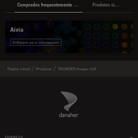
Comprados frequentemente em conjunto
Produtos similares
Aivia
Software para microscopia
Página inicial
Produtos
THUNDER Imager Cell
Danaher Logo
Footer
EMPRESA