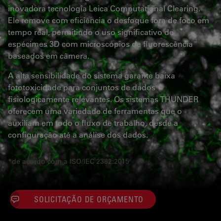
inovadora tecnologia Leica Computational Clearing.
Ele remove com eficiência o desfoque fora de foco em
tempo real, permitindo o uso significativo de
espécimes 3D com microscópios de fluorescência
baseados em câmera.
A alta sensibilidade do sistema garante baixa
fototoxicidade para conjuntos de dados
fisiologicamente relevantes. Os sistemas THUNDER
oferecem uma variedade de ferramentas que o
auxiliam em todo o fluxo de trabalho, desde a
configuração até a análise dos dados.
*de acordo com a ISO/IEC 2382:2015
SOLICITAÇÃO DE ORÇAMENTO