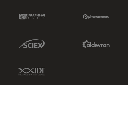
Molecular Devices Link
Phenomenex L
Sciex Link
Aldevron Link
IDT Link