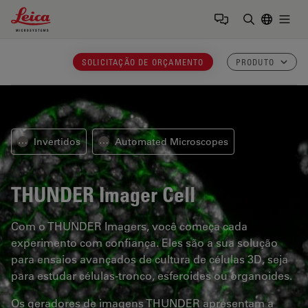
Leica Microsystems Logo
Togg
Insira o te
SOLICITAÇÃO DE ORÇAMENTO
PRODUTO
Invertidos
Automated Microscopes
⋯
⋯
THUNDER Imager Cell
Com o THUNDER Imagers, você começa cada
experimento com confiança. Eles são a sua solução
para ensaios avançados de cultura de células 3D, seja
para estudar células-tronco, esferoides ou organoides.
Os geradores de imagens THUNDER apresentam a