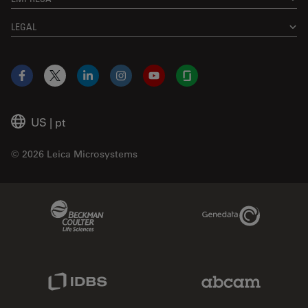
LEGAL
Facebook
X
LinkedIn
Instagram
YouTube
Glassdoor
US
|
pt
© 2026 Leica Microsystems
Beckman Coulter Link
Genedata Link
IDBS Link
Abcam Limited