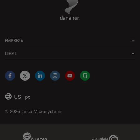
EMPRESA
LEGAL
Facebook
X
LinkedIn
Instagram
YouTube
Glassdoor
US
|
pt
© 2026 Leica Microsystems
Beckman Coulter Link
Genedata Link