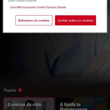
sobre nossas práticas.
Leica Microsystems Cookie Partners Details
Definições de cookies
Aceitar todos os cookies
Popular
Show subnavigation
Ciências da vida
A Guide to
Fluorescence