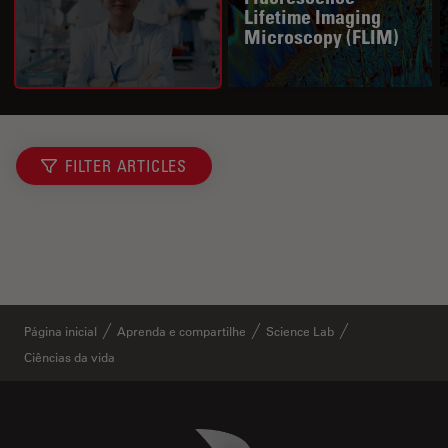
Lifetime Imaging
Microscopy (FLIM)
FILTER ARTICLES
Página inicial
Aprenda e compartilhe
Science Lab
Ciências da vida
Danaher Logo
Footer