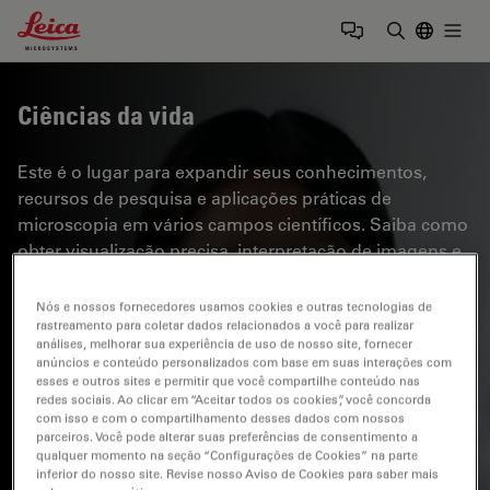
Leica Microsystems Logo
Togg
Insira o te
Ciências da vida
Este é o lugar para expandir seus conhecimentos,
recursos de pesquisa e aplicações práticas de
microscopia em vários campos científicos. Saiba como
obter visualização precisa, interpretação de imagens e
avanços na pesquisa. Encontre informações
perspicazes sobre microscopia avançada, técnicas de
Nós e nossos fornecedores usamos cookies e outras tecnologias de
rastreamento para coletar dados relacionados a você para realizar
geração de imagens, preparação de amostras e análise
análises, melhorar sua experiência de uso de nosso site, fornecer
de imagens. Os tópicos abordados incluem biologia
anúncios e conteúdo personalizados com base em suas interações com
celular, neurociência e pesquisa do câncer, com foco
esses e outros sites e permitir que você compartilhe conteúdo nas
redes sociais. Ao clicar em “Aceitar todos os cookies”, você concorda
em aplicações e inovações de ponta.
com isso e com o compartilhamento desses dados com nossos
parceiros. Você pode alterar suas preferências de consentimento a
qualquer momento na seção “Configurações de Cookies” na parte
inferior do nosso site. Revise nosso Aviso de Cookies para saber mais