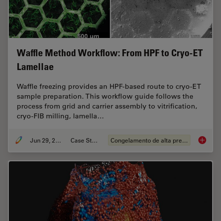
Waffle Method Workflow: From HPF to Cryo-ET
Lamellae
Waffle freezing provides an HPF-based route to cryo-ET
sample preparation. This workflow guide follows the
process from grid and carrier assembly to vitrification,
cryo-FIB milling, lamella…
Jun 29, 2026
Case Study
Congelamento de alta pressão
Waffle 