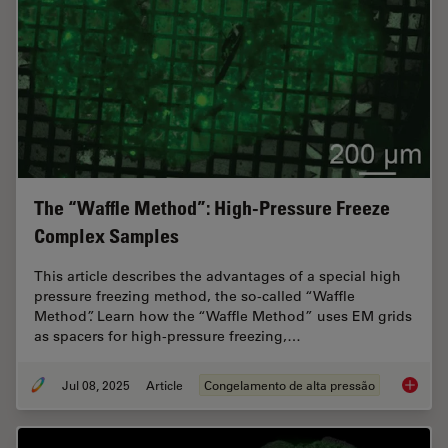
The “Waffle Method”: High-Pressure Freeze
Complex Samples
This article describes the advantages of a special high
pressure freezing method, the so-called “Waffle
Method”. Learn how the “Waffle Method” uses EM grids
as spacers for high-pressure freezing,…
Jul 08, 2025
Article
Congelamento de alta pressão
The “Wa