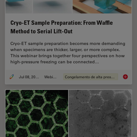
Cryo-ET Sample Preparation: From Waffle
Method to Serial Lift-Out
Cryo-ET sample preparation becomes more demanding
when specimens are thicker, larger, or more complex.
This webinar brings together four perspectives on how
high-pressure freezing can be connected…
Jul 08, 2026
Webinar
Congelamento de alta pressão
Cryo-ET