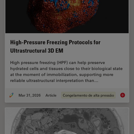
High-Pressure Freezing Protocols for
Ultrastructural 3D EM
High pressure freezing (HPF) can help preserve
hydrated cells and tissues close to their biological state
at the moment of immobilization, supporting more
reliable ultrastructural interpretation than…
Mar 31, 2026
Article
Congelamento de alta pressão
High-Pr