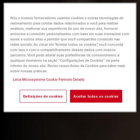
Nós e nossos fornecedores usamos cookies e outras tecnologias de
rastreamento para coletar dados relacionados a você para realizar
análises, melhorar sua experiência de uso de nosso site, fornecer
anúncios e conteúdo personalizados com base em suas interações com
esses e outros sites e permitir que você compartilhe conteúdo nas
redes sociais. Ao clicar em “Aceitar todos os cookies”, você concorda
com isso e com o compartilhamento desses dados com nossos
parceiros. Você pode alterar suas preferências de consentimento a
qualquer momento na seção “Configurações de Cookies” na parte
inferior do nosso site. Revise nosso Aviso de Cookies para saber mais
sobre nossas práticas.
Leica Microsystems Cookie Partners Details
Definições de cookies
Aceitar todos os cookies