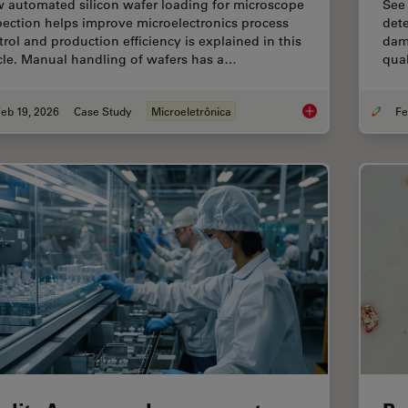
 automated silicon wafer loading for microscope
See
pection helps improve microelectronics process
dete
trol and production efficiency is explained in this
dama
icle. Manual handling of wafers has a…
qual
eb 19, 2026
Case Study
Microeletrônica
Safe Wafer Loading 