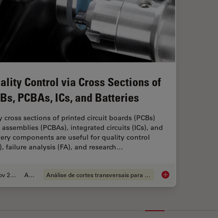
ality Control via Cross Sections of
Bs, PCBAs, ICs, and Batteries
 cross sections of printed circuit boards (PCBs)
 assemblies (PCBAs), integrated circuits (ICs), and
tery components are useful for quality control
), failure analysis (FA), and research…
Nov 27, 2023
Article
Análise de cortes transversais para componentes eletrônicos
Quality Control via 