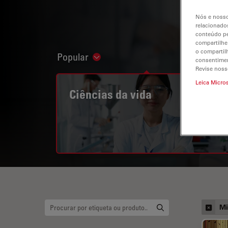
Nós e nosso
relacionados
conteúdo pe
compartilhe
o compartil
Popular
Show subnavigation
consentimen
Revise noss
Leica Micro
Ciências da vida
Mi