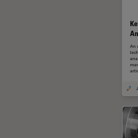
FLIM (Fluorescence Lifetime
Imaging Microscopy)
Fluorescência
Ke
Fluoróforo
An
FluoSync
An 
FRAP
tec
ana
Fresamento por feixe de íons
man
FRET
arti
Funcionalidades do
STELLARIS
J
Garantia de qualidade /
Controle de qualidade
Ginecologia e Urologia
Grãos
Histórico