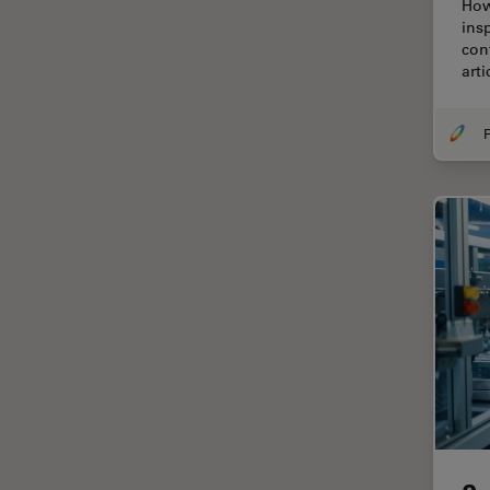
Francisco
How
ins
Ciência e Análise de Materiais
con
art
Ciências forenses
Cirurgia da coluna vertebral
F
Cirurgia da Córnea
Cirurgia de catarata
Cirurgia de glaucoma
Cirurgia de retina
CLEM
Coloração
Congelamento de alta
pressão
Conservação de arte
Contrast Methods in Light