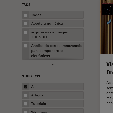
TAGS
Todos
Abertura numérica
acquisicao de imagem
THUNDER
Análise de cortes transversais
para componentes
eletrônicos
Vi
Análise de imagens
Or
Análise de limpeza
STORY TYPE
Análise multiplex espacial
As t
All
sem
Anatomia Patológica
det
Artigos
res
Aquisição de imagens
be
Tutoriais
Aquisição de imagens 3D
Webinars