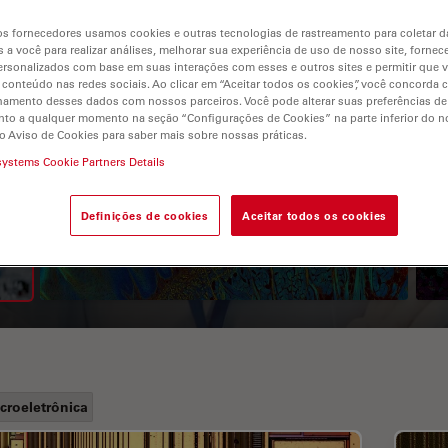
s fornecedores usamos cookies e outras tecnologias de rastreamento para coletar 
 a você para realizar análises, melhorar sua experiência de uso de nosso site, fornec
rsonalizados com base em suas interações com esses e outros sites e permitir que 
 conteúdo nas redes sociais. Ao clicar em “Aceitar todos os cookies”, você concorda
hamento desses dados com nossos parceiros. Você pode alterar suas preferências de
to a qualquer momento na seção “Configurações de Cookies” na parte inferior do no
o Aviso de Cookies para saber mais sobre nossas práticas.
systems Cookie Partners Details
A Guide to Fluorescence
Lifetime Imaging Microscopy
Definições de cookies
Aceitar todos os cookies
(FLIM)
croeletrônica