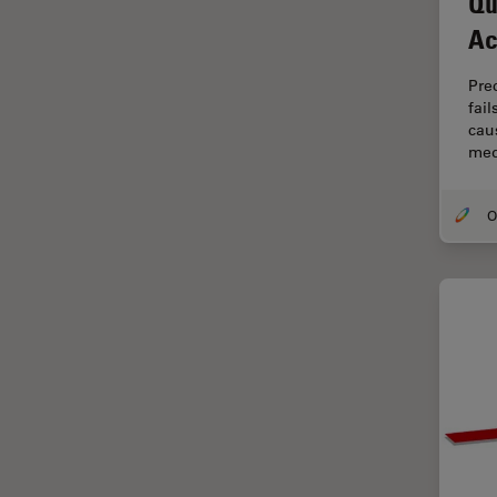
Qu
Microscopy
Ac
Cryo SEM
Cultura de células
Pre
fai
Dissecação
caus
med
Doenças neurodegenerativas
Drosophila Research
Educação
Ergonomia
Especialidades médicas
Espectroscopia de
decomposição induzida por
laser (LIBS)
F-Techniques
Fabricação de baterias