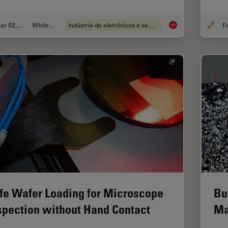
Mar 02, 2026
Whitepaper
Indústria de eletrônicos e semicondutores
Visualizing Photore
fe Wafer Loading for Microscope
Bu
spection without Hand Contact
Ma