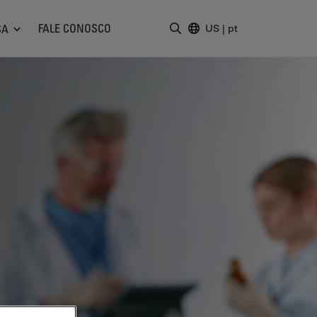
FALE CONOSCO
SA
US
|
pt
Insira o termo da pesquisa