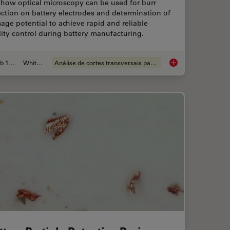
 how optical microscopy can be used for burr
ction on battery electrodes and determination of
ge potential to achieve rapid and reliable
ity control during battery manufacturing.
Feb 12, 2026
Whitepaper
Análise de cortes transversais para componentes eletrônicos
for Microscope Inspection without Hand Contact
Burr Detection Duri