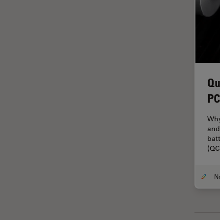
HyD
Imagem e análise tecidual
avançada
Imagem pelo microhub
Imagenologia in vivo de
Qu
organismo completo
PC
Imunofluorescência
Indústria de eletrônicos e
Why
semicondutores
and
bat
Indústria Metalúrgica
(QC
Inteligência Artificial
Inverted Microscopy
Lente objetiva
Limite de difração