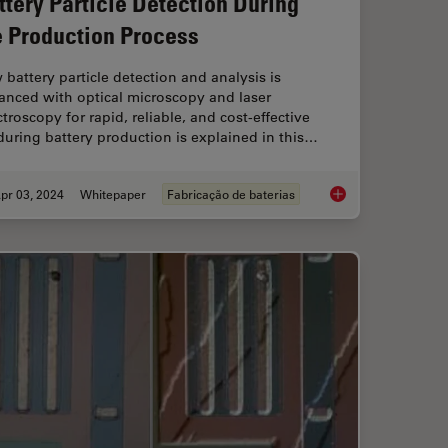
ttery Particle Detection During
e Production Process
battery particle detection and analysis is
anced with optical microscopy and laser
troscopy for rapid, reliable, and cost-effective
uring battery production is explained in this…
pr 03, 2024
Whitepaper
Fabricação de baterias
mprovement Across Industries
Battery Particle Det