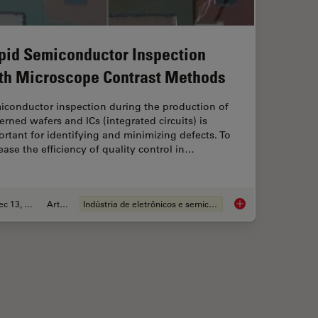
pid Semiconductor Inspection
th Microscope Contrast Methods
iconductor inspection during the production of
erned wafers and ICs (integrated circuits) is
rtant for identifying and minimizing defects. To
ease the efficiency of quality control in…
Dec 13, 2023
Article
Indústria de eletrônicos e semicondutores
ient Cleanliness Analysis
Rapid Semiconductor