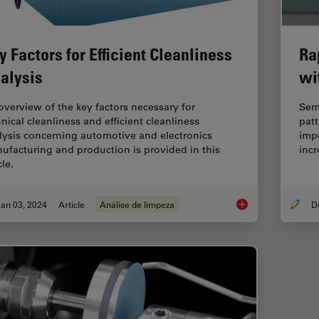
y Factors for Efficient Cleanliness
Ra
alysis
wi
overview of the key factors necessary for
Sem
hnical cleanliness and efficient cleanliness
patt
lysis concerning automotive and electronics
impo
ufacturing and production is provided in this
incr
cle.
an 03, 2024
Article
Análise de limpeza
Key Factors for Effic