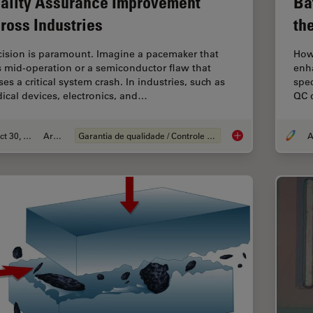
ality Assurance Improvement
Ba
ross Industries
th
cision is paramount. Imagine a pacemaker that
How 
ls mid-operation or a semiconductor flaw that
enh
es a critical system crash. In industries, such as
spec
ical devices, electronics, and…
QC d
Oct 30, 2025
Article
Garantia de qualidade / Controle de qualidade
A
Quality Assurance I