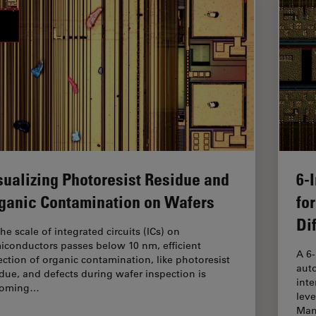
sualizing Photoresist Residue and
6-
ganic Contamination on Wafers
fo
Di
he scale of integrated circuits (ICs) on
iconductors passes below 10 nm, efficient
A 6
ection of organic contamination, like photoresist
auto
idue, and defects during wafer inspection is
inte
coming…
leve
Man