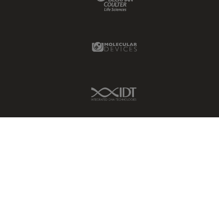
Molecular Devices Link
IDT Link