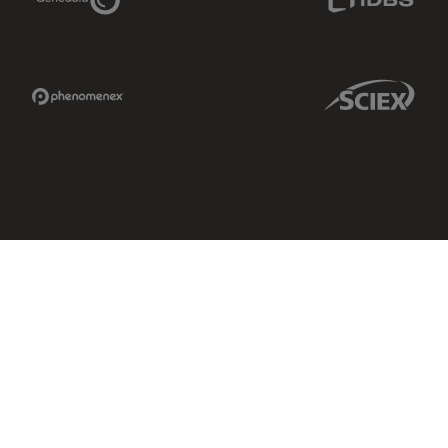
Phenomenex Link
Sciex Link