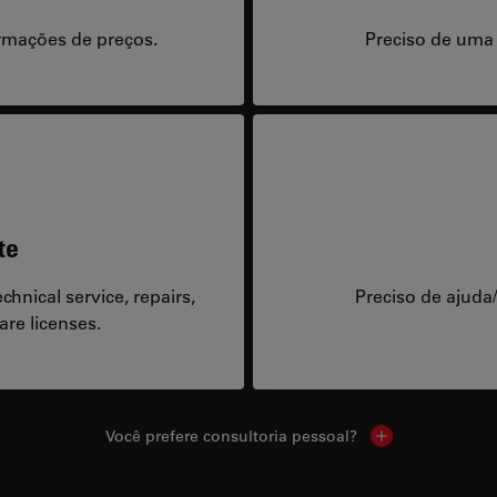
rmações de preços.
Preciso de uma
te
hnical service, repairs,
Preciso de ajuda
are licenses.
Você prefere consultoria pessoal?
Show local cont