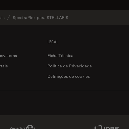
ais
SpectraPlex para STELLARIS
LEGAL
osystems
Ficha Técnica
tals
Política de Privacidade
Definições de cookies
Genedata Link
IDBS Link