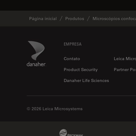
Página inicial
Produtos
Microscópios confoc
Footer
Danaher Logo
EMPRESA
Contato
Leica Micr
Product Security
Partner Por
Danaher Life Sciences
© 2026 Leica Microsystems
Beckman Coulter Link