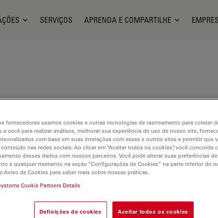
AÇÕES
SERVIÇOS
APRENDA E COMPARTILHE
EMPRE
LARIS
- Solução 3D high-multip
s fornecedores usamos cookies e outras tecnologias de rastreamento para coletar 
 a você para realizar análises, melhorar sua experiência de uso de nosso site, fornec
rsonalizados com base em suas interações com esses e outros sites e permitir que 
 conteúdo nas redes sociais. Ao clicar em “Aceitar todos os cookies”, você concorda
hamento desses dados com nossos parceiros. Você pode alterar suas preferências de
paciais começa aqui
to a qualquer momento na seção “Configurações de Cookies” na parte inferior do no
o Aviso de Cookies para saber mais sobre nossas práticas.
systems Cookie Partners Details
Definições de cookies
Aceitar todos os cookies