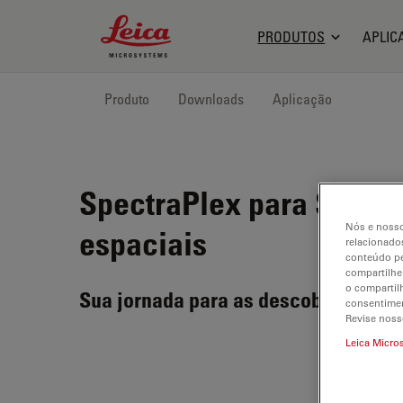
Leica Microsystems Logo
PRODUTOS
APLIC
Produto
Downloads
Aplicação
SpectraPlex para STEL
Nós e nosso
espaciais
relacionados
conteúdo pe
compartilhe
o compartil
Sua jornada para as descobertas es
consentimen
Revise noss
Leica Micro