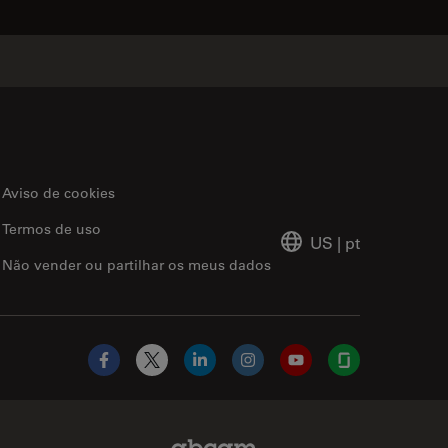
Aviso de cookies
Termos de uso
US
|
pt
Não vender ou partilhar os meus dados
Facebook
X
LinkedIn
Instagram
YouTube
Glassdoor
Abcam Limited Link