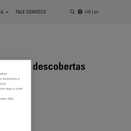
FALE CONOSCO
SA
US
|
pt
Insira o termo da pesquisa
lex para descobertas
dados
er anúncios e
você
 com isso e com
sso site.