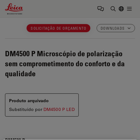
Leica Microsystems Logo
Togg
Insira o te
SOLICITAÇÃO DE ORÇAMENTO
DOWNLOADS
DM4500 P
Microscópio de polarização
sem comprometimento do conforto e da
qualidade
Produto arquivado
Substituído por
DM4500 P LED