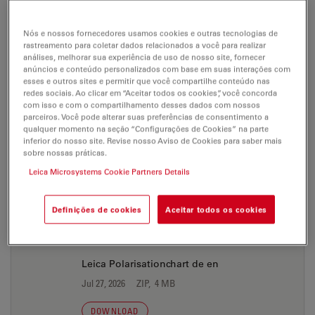
DM4500 P
Poster
Service information
Nós e nossos fornecedores usamos cookies e outras tecnologias de
rastreamento para coletar dados relacionados a você para realizar
análises, melhorar sua experiência de uso de nosso site, fornecer
anúncios e conteúdo personalizados com base em suas interações com
DM4500 P
esses e outros sites e permitir que você compartilhe conteúdo nas
redes sociais. Ao clicar em “Aceitar todos os cookies”, você concorda
com isso e com o compartilhamento desses dados com nossos
parceiros. Você pode alterar suas preferências de consentimento a
qualquer momento na seção “Configurações de Cookies” na parte
POSTER
inferior do nosso site. Revise nosso Aviso de Cookies para saber mais
sobre nossas práticas.
Leica Microsystems Cookie Partners Details
Leica DM4000 B-Poster LightPath en
Jul 27, 2026
PDF, 2 MB
Definições de cookies
Aceitar todos os cookies
DOWNLOAD
Leica Polarisationchart de en
Jul 27, 2026
ZIP, 4 MB
DOWNLOAD