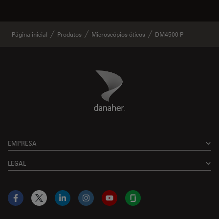
Página inicial
Produtos
Microscópios óticos
DM4500 P
Danaher Logo
Footer
EMPRESA
LEGAL
Facebook
X
LinkedIn
Instagram
YouTube
Glassdoor