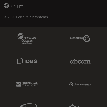
US
|
pt
© 2026 Leica Microsystems
Beckman Coulter Link
Genedata Link
IDBS Link
Abcam Limited
Molecular Devices Link
Phenomenex L
Sciex Link
Aldevron Link