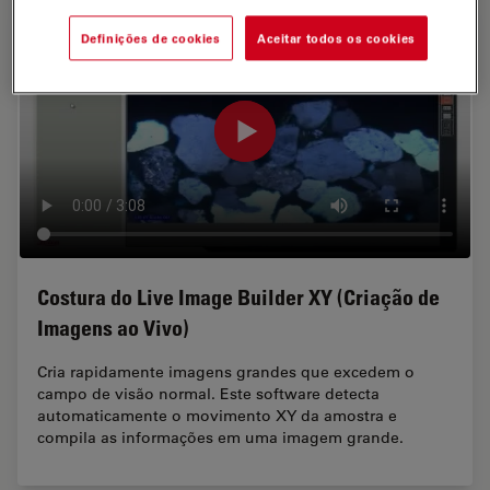
Definições de cookies
Aceitar todos os cookies
Costura do Live Image Builder XY (Criação de
Imagens ao Vivo)
Cria rapidamente imagens grandes que excedem o
campo de visão normal. Este software detecta
automaticamente o movimento XY da amostra e
compila as informações em uma imagem grande.