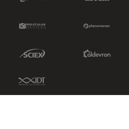
Molecular Devices Link
Phenomenex L
Sciex Link
Aldevron Link
IDT Link