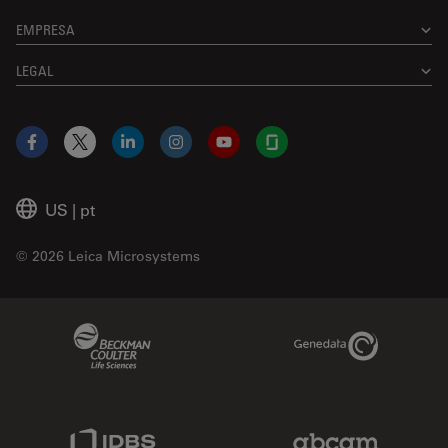
EMPRESA
LEGAL
Facebook
X
LinkedIn
Instagram
YouTube
Glassdoor
US
|
pt
© 2026 Leica Microsystems
Beckman Coulter Link
Genedata Link
IDBS Link
Abcam Limited