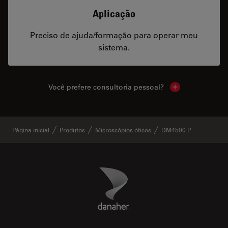
Aplicação
Preciso de ajuda/formação para operar meu
sistema.
Você prefere consultoria pessoal?
Show local cont
Página inicial
Produtos
Microscópios óticos
DM4500 P
Danaher Logo
Footer