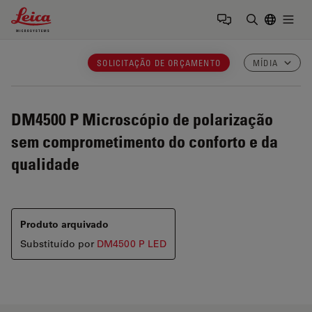
Leica Microsystems Logo
Togg
Insira o te
SOLICITAÇÃO DE ORÇAMENTO
MÍDIA
DM4500 P
Microscópio de polarização
sem comprometimento do conforto e da
qualidade
Produto arquivado
Substituído por
DM4500 P LED