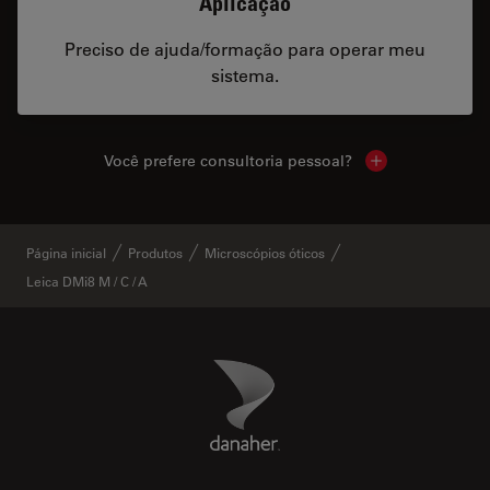
Aplicação
Preciso de ajuda/formação para operar meu
sistema.
Você prefere consultoria pessoal?
Show local cont
Página inicial
Produtos
Microscópios óticos
Leica DMi8 M / C / A
Danaher Logo
Footer