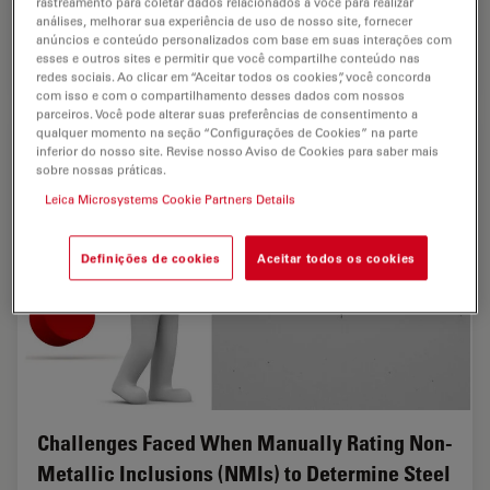
rastreamento para coletar dados relacionados a você para realizar
applications, however, almost all…
análises, melhorar sua experiência de uso de nosso site, fornecer
anúncios e conteúdo personalizados com base em suas interações com
esses e outros sites e permitir que você compartilhe conteúdo nas
Nov 24, 2021
Webinar
Preparação de amostras
How Ind
redes sociais. Ao clicar em “Aceitar todos os cookies”, você concorda
com isso e com o compartilhamento desses dados com nossos
parceiros. Você pode alterar suas preferências de consentimento a
qualquer momento na seção “Configurações de Cookies” na parte
inferior do nosso site. Revise nosso Aviso de Cookies para saber mais
sobre nossas práticas.
Leica Microsystems Cookie Partners Details
Definições de cookies
Aceitar todos os cookies
Challenges Faced When Manually Rating Non-
Metallic Inclusions (NMIs) to Determine Steel