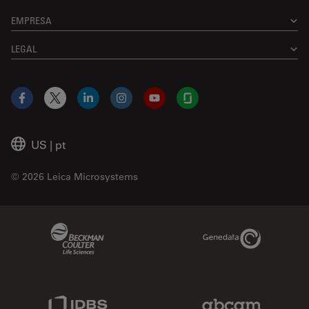
EMPRESA
LEGAL
Facebook
X
LinkedIn
Instagram
YouTube
Glassdoor
US
|
pt
© 2026 Leica Microsystems
Beckman Coulter Link
Genedata Link
IDBS Link
Abcam Limited