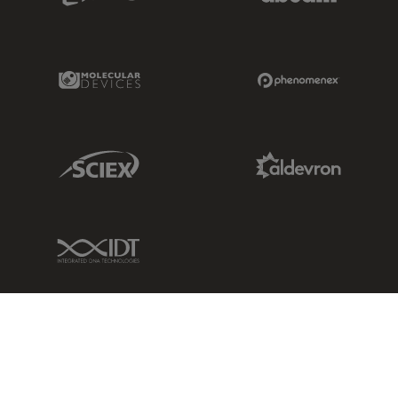
Molecular Devices Link
Phenomenex L
Sciex Link
Aldevron Link
IDT Link