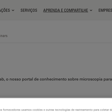
AÇÕES
SERVIÇOS
APRENDA E COMPARTILHE
EMPRE
nars
ab, o nosso portal de conhecimento sobre microscopia para in
s fornecedores usamos cookies e outras tecnologias de rastreamento para coletar 