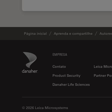
Página inicial
Aprenda e compartilhe
Autore
Footer
Danaher Logo
EMPRESA
Contato
Leica Micr
Product Security
Partner Por
Danaher Life Sciences
© 2026 Leica Microsystems