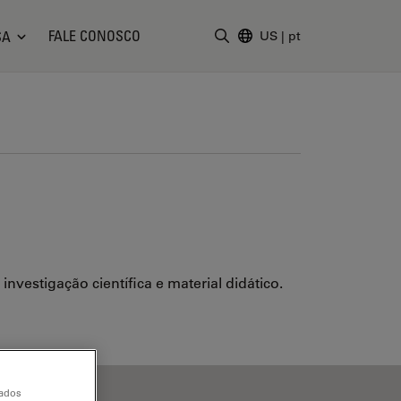
FALE CONOSCO
SA
US
|
pt
Insira o termo da pesquisa
vestigação científica e material didático.
dados