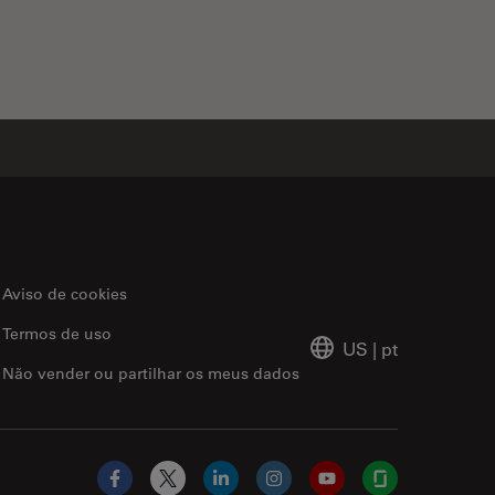
Aviso de cookies
Termos de uso
US
|
pt
Não vender ou partilhar os meus dados
Facebook
X
LinkedIn
Instagram
YouTube
Glassdoor