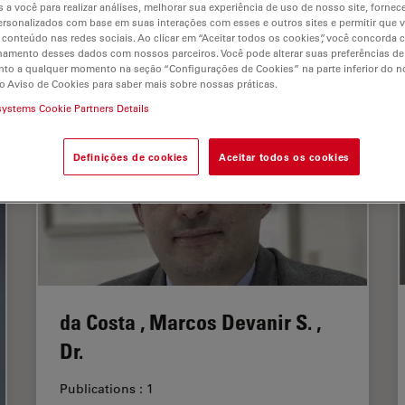
 a você para realizar análises, melhorar sua experiência de uso de nosso site, fornec
rsonalizados com base em suas interações com esses e outros sites e permitir que 
L
M
N
O
P
R
S
T
U
V
W
Y
Z
 conteúdo nas redes sociais. Ao clicar em “Aceitar todos os cookies”, você concorda
hamento desses dados com nossos parceiros. Você pode alterar suas preferências de
to a qualquer momento na seção “Configurações de Cookies” na parte inferior do no
o Aviso de Cookies para saber mais sobre nossas práticas.
systems Cookie Partners Details
Definições de cookies
Aceitar todos os cookies
da Costa , Marcos Devanir S. ,
Dr.
Publications : 1