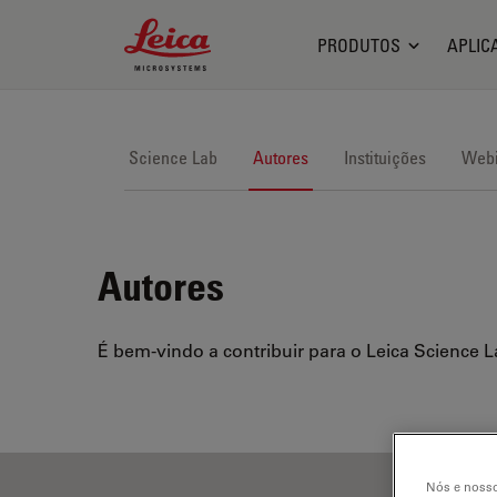
Leica Microsystems Logo
PRODUTOS
APLIC
Science Lab
Autores
Instituições
Webi
Autores
É bem-vindo a contribuir para o Leica Science L
Nós e nosso