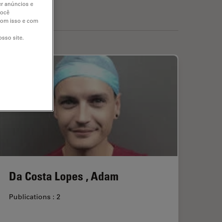
er anúncios e
você
 com isso e com
sso site.
Da Costa Lopes , Adam
Publications : 2