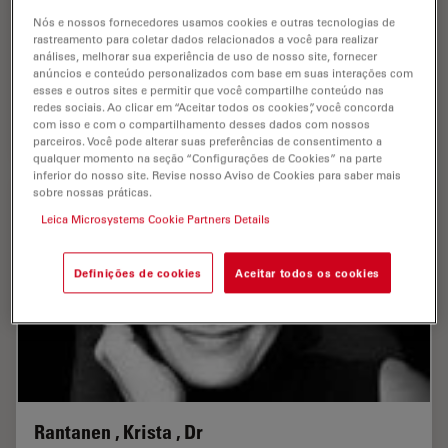
Nós e nossos fornecedores usamos cookies e outras tecnologias de
rastreamento para coletar dados relacionados a você para realizar
análises, melhorar sua experiência de uso de nosso site, fornecer
anúncios e conteúdo personalizados com base em suas interações com
Ranner , Robert
esses e outros sites e permitir que você compartilhe conteúdo nas
redes sociais. Ao clicar em “Aceitar todos os cookies”, você concorda
Publications : 4
com isso e com o compartilhamento desses dados com nossos
parceiros. Você pode alterar suas preferências de consentimento a
qualquer momento na seção “Configurações de Cookies” na parte
inferior do nosso site. Revise nosso Aviso de Cookies para saber mais
sobre nossas práticas.
Leica Microsystems Cookie Partners Details
Definições de cookies
Aceitar todos os cookies
Rantanen , Krista , Dr