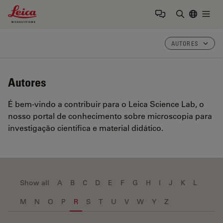
Leica Microsystems Logo
Togg
Insira o te
AUTORES
Autores
É bem-vindo a contribuir para o Leica Science Lab, o
nosso portal de conhecimento sobre microscopia para
investigação científica e material didático.
Show all
A
B
C
D
E
F
G
H
I
J
K
L
M
N
O
P
R
S
T
U
V
W
Y
Z