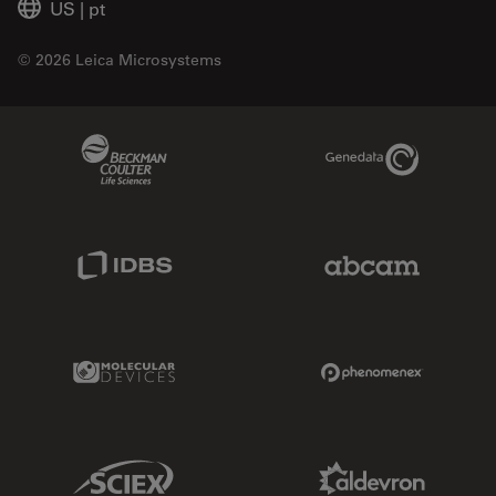
US
|
pt
© 2026 Leica Microsystems
Beckman Coulter Link
Genedata Link
IDBS Link
Abcam Limited
Molecular Devices Link
Phenomenex L
Sciex Link
Aldevron Link