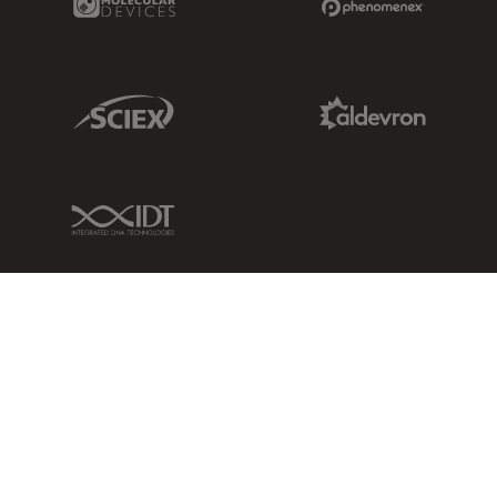
Sciex Link
Aldevron Link
IDT Link