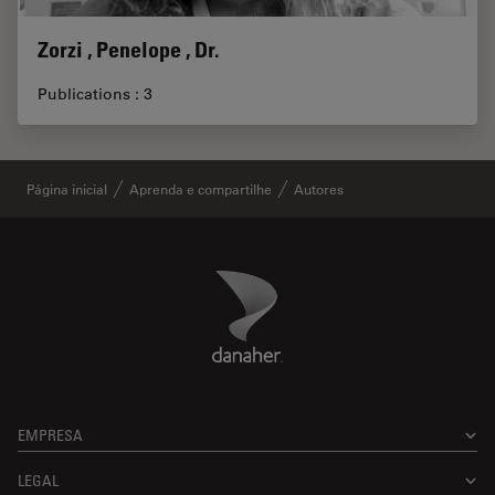
Zorzi , Penelope , Dr.
Publications : 3
Página inicial
Aprenda e compartilhe
Autores
Danaher Logo
Footer
EMPRESA
LEGAL