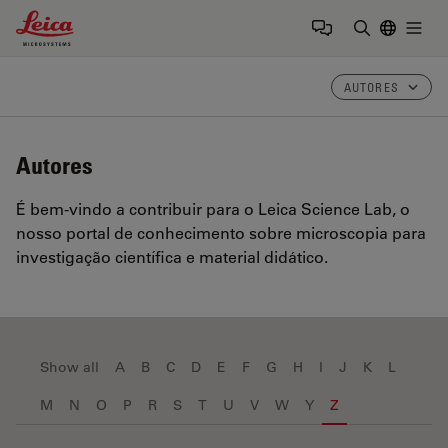
Leica Microsystems Logo
Togg
Insira o te
AUTORES
Autores
É bem-vindo a contribuir para o Leica Science Lab, o
nosso portal de conhecimento sobre microscopia para
investigação científica e material didático.
Show all
A
B
C
D
E
F
G
H
I
J
K
L
M
N
O
P
R
S
T
U
V
W
Y
Z