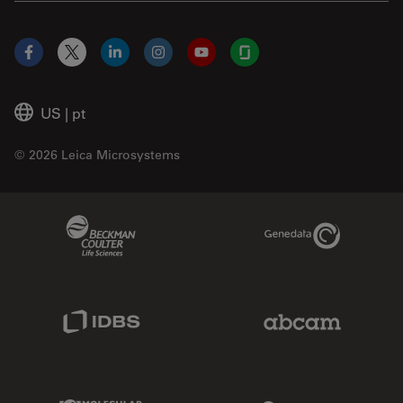
Facebook
X
LinkedIn
Instagram
YouTube
Glassdoor
US
|
pt
© 2026 Leica Microsystems
Beckman Coulter Link
Genedata Link
IDBS Link
Abcam Limited
Molecular Devices Link
Phenomenex L