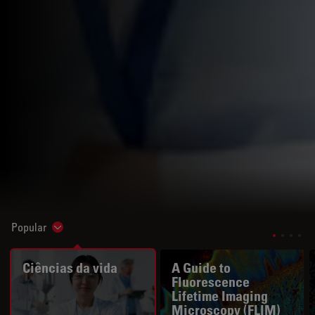
Popular
Show subnavigation
Ciências da vida
A Guide to
Fluorescence
Lifetime Imaging
Microscopy (FLIM)