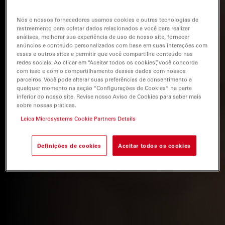
Nós e nossos fornecedores usamos cookies e outras tecnologias de
rastreamento para coletar dados relacionados a você para realizar
análises, melhorar sua experiência de uso de nosso site, fornecer
anúncios e conteúdo personalizados com base em suas interações com
esses e outros sites e permitir que você compartilhe conteúdo nas
redes sociais. Ao clicar em “Aceitar todos os cookies”, você concorda
com isso e com o compartilhamento desses dados com nossos
parceiros. Você pode alterar suas preferências de consentimento a
qualquer momento na seção “Configurações de Cookies” na parte
inferior do nosso site. Revise nosso Aviso de Cookies para saber mais
sobre nossas práticas.
Leica Microsystems Cookie Partners Details
Definições de cookies
Aceitar todos os cookies