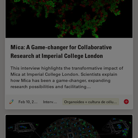
Mica: A Game-changer for Collaborative
Research at Imperial College London
This interview highlights the transformative impact of
Mica at Imperial College London. Scientists explain
how Mica has been a game-changer, expanding
research possibilities and facilitating…
Feb 10, 2025
Interview
Organoides + cultura de células 3D
Mica: A