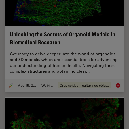
Unlocking the Secrets of Organoid Models in
Biomedical Research
Get ready to delve deeper into the world of organoids
and 3D models, which are essential tools for advancing
our understanding of human health. Navigating these
complex structures and obtaining clear…
May 19, 2025
Webinar
Organoides + cultura de células 3D
Unlocki