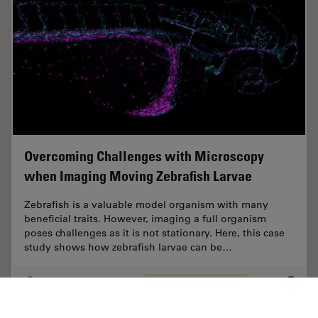
Overcoming Challenges with Microscopy
when Imaging Moving Zebrafish Larvae
Zebrafish is a valuable model organism with many
beneficial traits. However, imaging a full organism
poses challenges as it is not stationary. Here, this case
study shows how zebrafish larvae can be…
Jan 22, 2025
Article
Pesquisa de peixe-zebra
Overcom