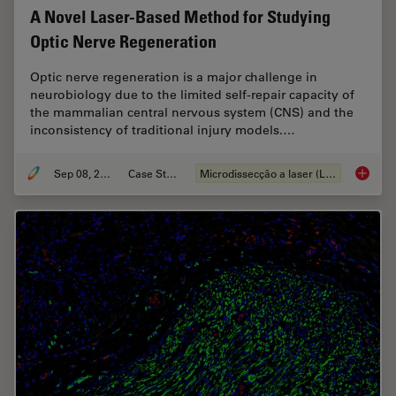
A Novel Laser-Based Method for Studying
Optic Nerve Regeneration
Optic nerve regeneration is a major challenge in
neurobiology due to the limited self-repair capacity of
the mammalian central nervous system (CNS) and the
inconsistency of traditional injury models.…
Sep 08, 2025
Case Study
Microdissecção a laser (LMD)
A Novel