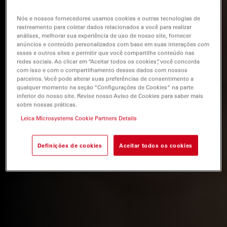
Nós e nossos fornecedores usamos cookies e outras tecnologias de
rastreamento para coletar dados relacionados a você para realizar
análises, melhorar sua experiência de uso de nosso site, fornecer
anúncios e conteúdo personalizados com base em suas interações com
esses e outros sites e permitir que você compartilhe conteúdo nas
redes sociais. Ao clicar em “Aceitar todos os cookies”, você concorda
com isso e com o compartilhamento desses dados com nossos
parceiros. Você pode alterar suas preferências de consentimento a
qualquer momento na seção “Configurações de Cookies” na parte
inferior do nosso site. Revise nosso Aviso de Cookies para saber mais
sobre nossas práticas.
Leica Microsystems Cookie Partners Details
Definições de cookies
Aceitar todos os cookies