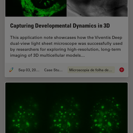
Capturing Developmental Dynamics in 3D
This application note showcases how the Viventis Deep
dual-view light sheet microscope was successfully used
by researchers for exploring high-resolution, long-term
imaging of 3D multicellular models…
Sep 03, 2025
Case Study
Microscopia de folha de luz
Capturi