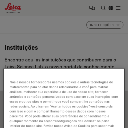
Leica Microsystems Logo
Togg
Insira o te
INSTITUIÇÕES
Instituições
Encontre aqui as instituições que contribuem para o
Leica Science Lab, o nosso portal de conhecimento
sobre microscopia.
Nós e nossos fornecedores usamos cookies e outras tecnologias de
rastreamento para coletar dados relacionados a você para realizar
análises, melhorar sua experiência de uso de nosso site, fornecer
anúncios e conteúdo personalizados com base em suas interações com
esses e outros sites e permitir que você compartilhe conteúdo nas
Show all
A
B
C
D
E
F
G
H
I
J
K
L
redes sociais. Ao clicar em “Aceitar todos os cookies”, você concorda
com isso e com o compartilhamento desses dados com nossos
M
N
O
P
R
S
T
U
V
W
parceiros. Você pode alterar suas preferências de consentimento a
qualquer momento na seção “Configurações de Cookies” na parte
inferior do nosso site. Revise nosso Aviso de Cookies para saber mais