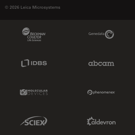
© 2026 Leica Microsystems
Beckman Coulter Link
Genedata Link
IDBS Link
Abcam Limited
Molecular Devices Link
Phenomenex L
Sciex Link
Aldevron Link