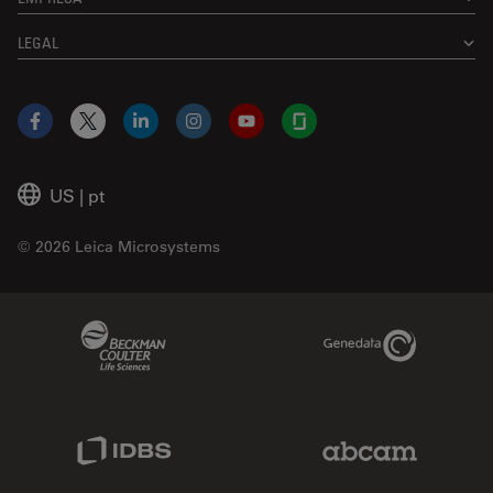
LEGAL
Facebook
X
LinkedIn
Instagram
YouTube
Glassdoor
US
|
pt
© 2026 Leica Microsystems
Beckman Coulter Link
Genedata Link
IDBS Link
Abcam Limited