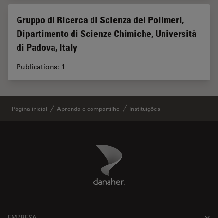
Gruppo di Ricerca di Scienza dei Polimeri,
Dipartimento di Scienze Chimiche, Università
di Padova, Italy
Publications: 1
Página inicial
Aprenda e compartilhe
Instituições
Danaher Logo
Footer
EMPRESA