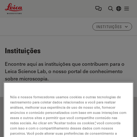
Leica Microsystems Logo
Togg
Insira o te
INSTITUIÇÕES
Instituições
Encontre aqui as instituições que contribuem para o
Leica Science Lab, o nosso portal de conhecimento
sobre microscopia.
Nós e nossos fornecedores usamos cookies e outras tecnologias de
rastreamento para coletar dados relacionados a você para realizar
análises, melhorar sua experiência de uso de nosso site, fornecer
Show all
A
B
C
D
E
F
G
H
I
J
K
L
anúncios e conteúdo personalizados com base em suas interações com
esses e outros sites e permitir que você compartilhe conteúdo nas
redes sociais. Ao clicar em “Aceitar todos os cookies”, você concorda
M
N
O
P
R
S
T
U
V
W
com isso e com o compartilhamento desses dados com nossos
parceiros. Você pode alterar suas preferências de consentimento a