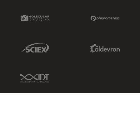
Molecular Devices Link
Phenomenex L
Sciex Link
Aldevron Link
IDT Link