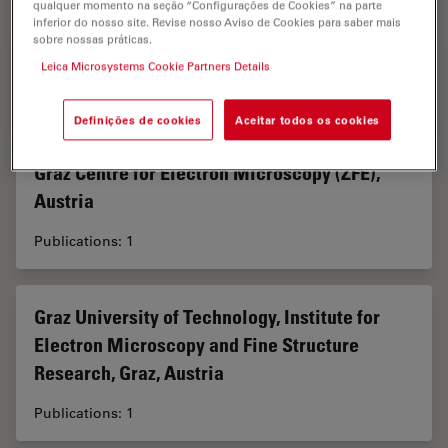
qualquer momento na seção “Configurações de Cookies” na parte
inferior do nosso site. Revise nosso Aviso de Cookies para saber mais
sobre nossas práticas.
Geneva University Hospitals, Switzerland
Leica Microsystems Cookie Partners Details
Publications: 1
Definições de cookies
Aceitar todos os cookies
Graz Centre for Electron Microscopy (ZFE),
Austria
Publications: 1
Graz University of Technology, Institute for
Electron Microscopy and Fine Structure
Research, Graz, Austria
Publications: 1