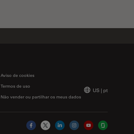
Aviso de cookies
Termos de uso
US
|
pt
Não vender ou partilhar os meus dados
Facebook
X
LinkedIn
Instagram
YouTube
Glassdoor