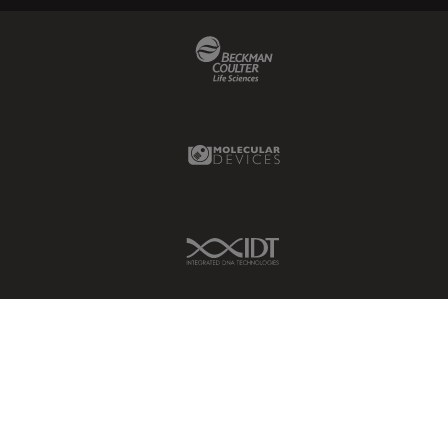
Beckman Coulter Link
Molecular Devices Link
IDT Link