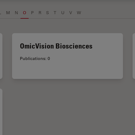
L
M
N
O
P
R
S
T
U
V
W
OmicVision Biosciences
Publications: 0