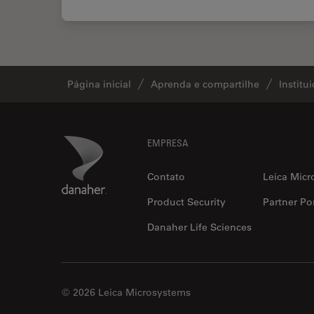
Página inicial
Aprenda e compartilhe
Institu
Footer
Danaher Logo
EMPRESA
Contato
Leica Micr
Product Security
Partner Por
Danaher Life Sciences
© 2026 Leica Microsystems