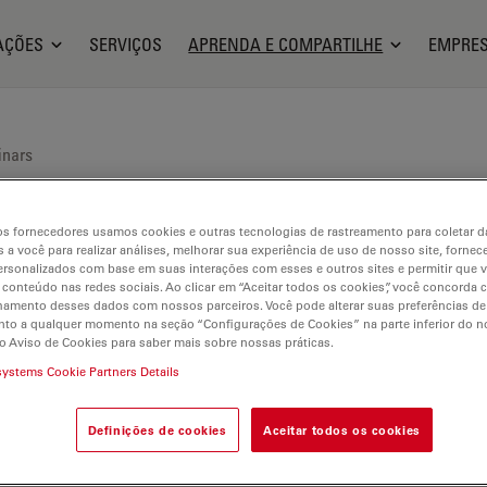
AÇÕES
SERVIÇOS
APRENDA E COMPARTILHE
EMPRE
nars
s fornecedores usamos cookies e outras tecnologias de rastreamento para coletar 
 a você para realizar análises, melhorar sua experiência de uso de nosso site, fornec
rsonalizados com base em suas interações com esses e outros sites e permitir que 
 conteúdo nas redes sociais. Ao clicar em “Aceitar todos os cookies”, você concorda
hamento desses dados com nossos parceiros. Você pode alterar suas preferências de
to a qualquer momento na seção “Configurações de Cookies” na parte inferior do no
ara o Leica Science Lab, o nosso portal de conhecimento so
o Aviso de Cookies para saber mais sobre nossas práticas.
systems Cookie Partners Details
Definições de cookies
Aceitar todos os cookies