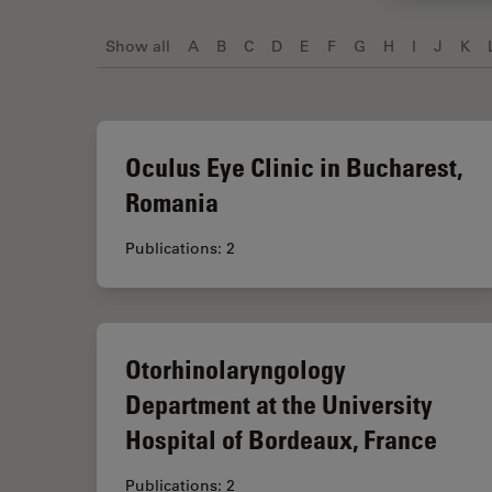
Show all
A
B
C
D
E
F
G
H
I
J
K
Oculus Eye Clinic in Bucharest,
Romania
Publications: 2
Otorhinolaryngology
Department at the University
Hospital of Bordeaux, France
Publications: 2