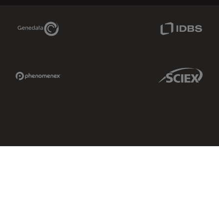
Genedata Link
IDBS Link
Phenomenex Link
Sciex Link