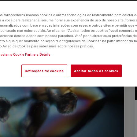
s fornecedores usamos cookies e outras tecnologias de rastreamento para coletar 
s
 a você para realizar análises, melhorar sua experiência de uso de nosso site, fornec
rsonalizados com base em suas interações com esses e outros sites e permitir que 
 conteúdo nas redes sociais. Ao clicar em “Aceitar todos os cookies”, você concorda
hamento desses dados com nossos parceiros. Você pode alterar suas preferências de
to a qualquer momento na seção “Configurações de Cookies” na parte inferior do no
o Aviso de Cookies para saber mais sobre nossas práticas.
systems Cookie Partners Details
Definições de cookies
Aceitar todos os cookies