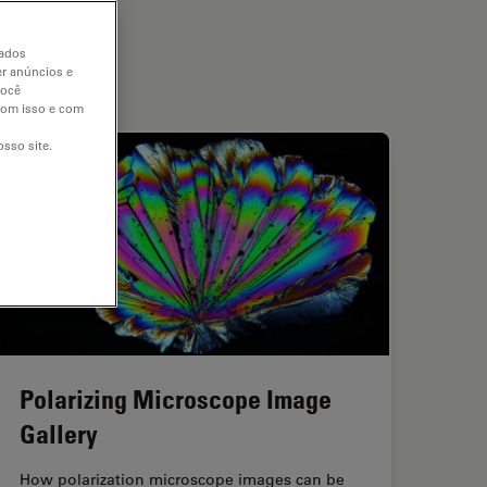
dados
er anúncios e
você
 com isso e com
sso site.
Polarizing Microscope Image
Gallery
How polarization microscope images can be