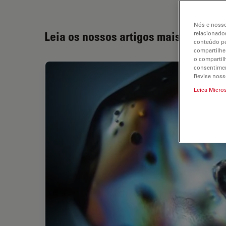
Nós e nosso
Leia os nossos artigos mais recente
relacionados
conteúdo pe
compartilhe
o compartil
consentimen
Revise noss
Leica Micro