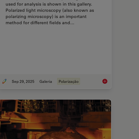
used for analysis is shown in this gallery.
Polarized light microscopy (also known as
polarizing microscopy) is an important
method for different fields and…
Sep 29, 2025
Galeria
Polarização
ass Quality with the Polarization Microscopy Advantage
Polarizing Microscop