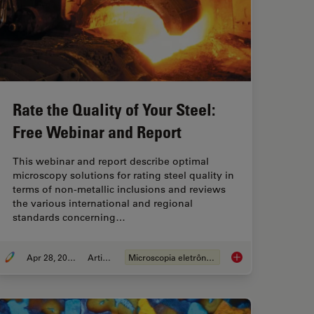
Rate the Quality of Your Steel:
Free Webinar and Report
This webinar and report describe optimal
microscopy solutions for rating steel quality in
terms of non-metallic inclusions and reviews
the various international and regional
standards concerning…
Apr 28, 2020
Article
Microscopia eletrônica
tion Microscopy Principle
Rate the Quality of 