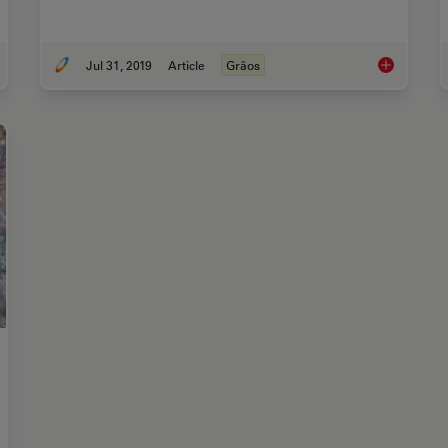
Jul 31, 2019
Article
Grãos
allography – an Introduction
How to Adapt