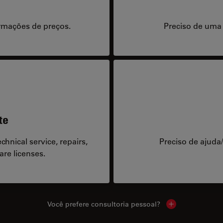
rmações de preços.
Preciso de uma
te
hnical service, repairs,
Preciso de ajuda
are licenses.
Você prefere consultoria pessoal?
Show local cont