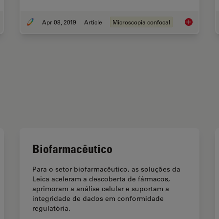
Apr 08, 2019
Article
Microscopia confocal
ticolor Image Gallery
Zebrafish Br
Biofarmacêutico
Para o setor biofarmacêutico, as soluções da
Leica aceleram a descoberta de fármacos,
aprimoram a análise celular e suportam a
integridade de dados em conformidade
regulatória.