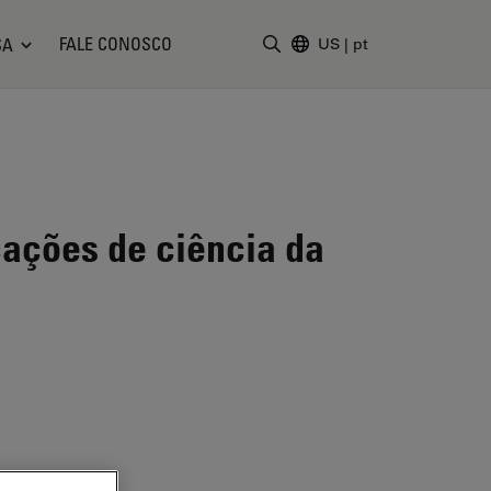
FALE CONOSCO
SA
US
|
pt
Insira o termo da pesquisa
cações de ciência da