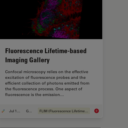
Fluorescence Lifetime-based
Imaging Gallery
Confocal microscopy relies on the effective
excitation of fluorescence probes and the
efficient collection of photons emitted from
the fluorescence process. One aspect of
fluorescence is the emission…
Jul 12, 2021
Galeria
FLIM (Fluorescence Lifetime Imaging Microscopy)
nt Specimen Details from Overviews
Fluorescence Lifeti