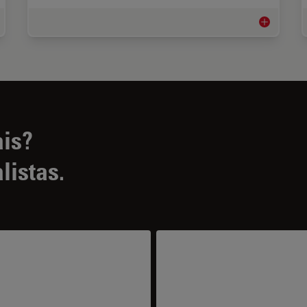
anoides e cultura celular 3D
Biofarmacêu
ais?
listas.