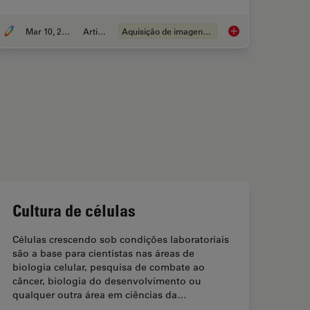
Mar 10, 2019
Article
Aquisição de imagens 3D
ain - Whole Organ Imaging at High Resolution
Improve 3D Cell Bio
Cultura de células
Células crescendo sob condições laboratoriais
são a base para cientistas nas áreas de
biologia celular, pesquisa de combate ao
câncer, biologia do desenvolvimento ou
qualquer outra área em ciências da…