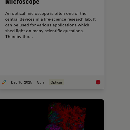
Microscope
An optical microscope is often one of the
central devices in a life-science research lab. It
can be used for various applications which
shed light on many scientific questions.
Thereby the…
Dec 16, 2025
Guia
Ópticas
Service Prevents Downtime in Ghent
Factors to Consider