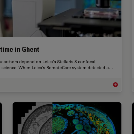
time in Ghent
earchers depend on Leica’s Stellaris 8 confocal
al science. When Leica’s RemoteCare system detected a…
Predictive 