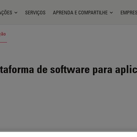
AÇÕES
SERVIÇOS
APRENDA E COMPARTILHE
EMPRE
ção
taforma de software para apli