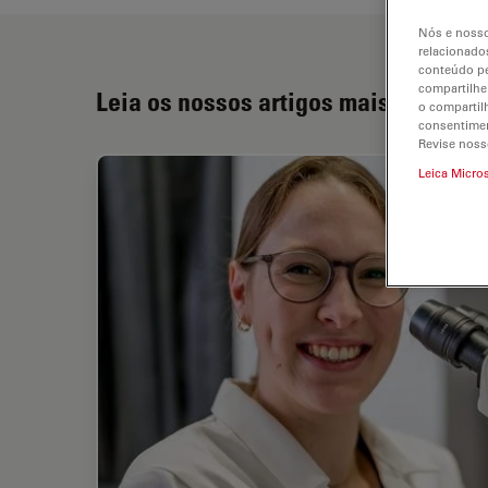
Nós e nosso
relacionados
conteúdo pe
compartilhe
Leia os nossos artigos mais recente
o compartil
consentimen
Revise noss
Leica Micro