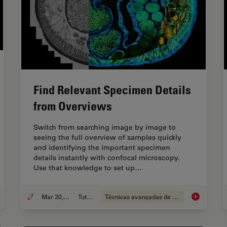
Find Relevant Specimen Details
from Overviews
Switch from searching image by image to
seeing the full overview of samples quickly
and identifying the important specimen
details instantly with confocal microscopy.
Use that knowledge to set up…
Mar 30, 2022
Tutorial
Técnicas avançadas de microscopia
Introduction to Fluorescence
Find Releva