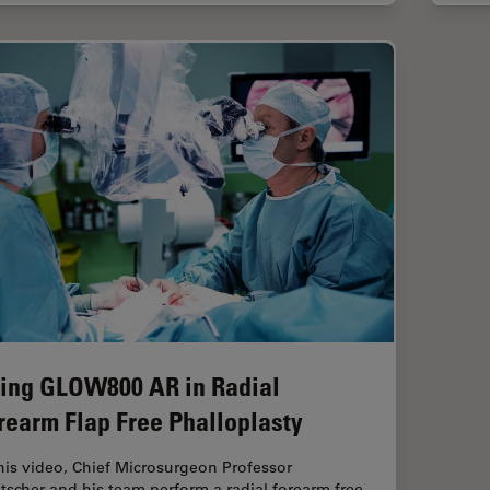
ing GLOW800 AR in Radial
rearm Flap Free Phalloplasty
this video, Chief Microsurgeon Professor
tscher and his team perform a radial forearm free