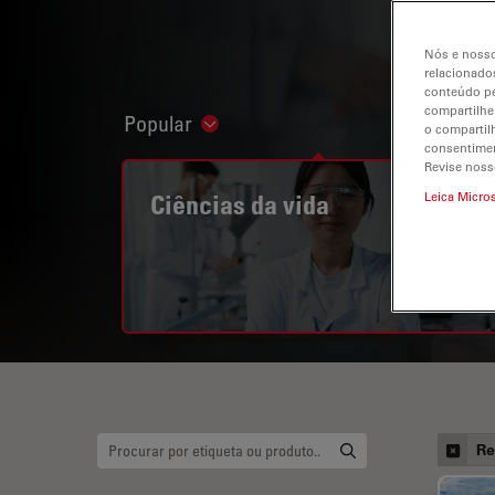
Nós e nosso
relacionados
conteúdo pe
compartilhe
Popular
Show subnavigation
o compartil
consentimen
Revise noss
Ciências da vida
Leica Micro
Re