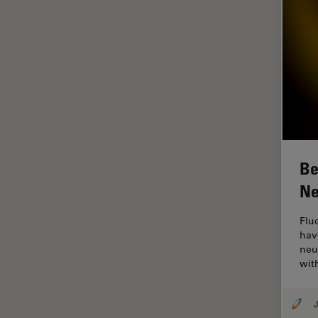
FLIM (Fluorescence Lifetime
Imaging Microscopy)
Fluorescência
Fluoróforo
FluoSync
FRAP
Fresamento por feixe de íons
FRET
Be
Funcionalidades do
Ne
STELLARIS
Flu
Garantia de qualidade /
hav
Controle de qualidade
neu
Ginecologia e Urologia
wit
Grãos
J
Histórico