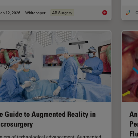
eb 12, 2026
Whitepaper
AR Surgery
O
Advances in Oncolog
e Guide to Augmented Reality in
An
crosurgery
Pe
Fl
an era of technological advancement, Augmented