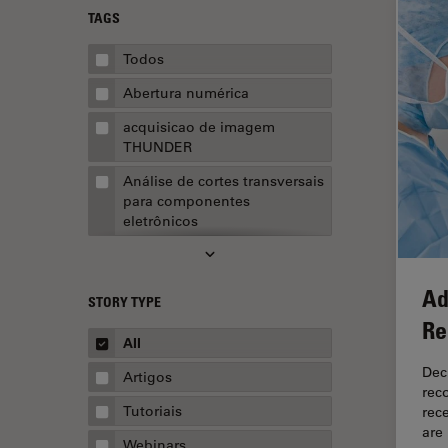
TAGS
Todos
Abertura numérica
acquisicao de imagem
THUNDER
Análise de cortes transversais
para componentes
eletrônicos
Análise de imagens
Análise de limpeza
Ad
STORY TYPE
Análise multiplex espacial
Re
All
Anatomia Patológica
Dec
Artigos
Aquisição de imagens
rec
Tutoriais
rec
Aquisição de imagens 3D
are
Webinars