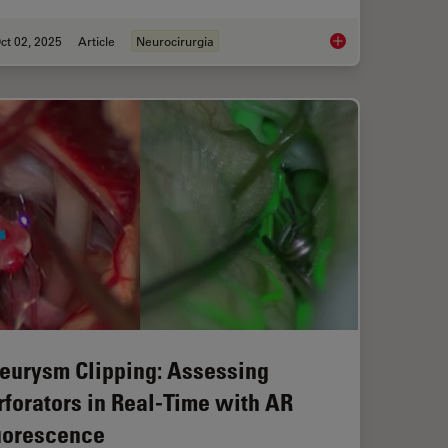
ct 02, 2025
Article
Neurocirurgia
ical Reconstructive Surgery
How AR Fluorescenc
eurysm Clipping: Assessing
rforators in Real-Time with AR
uorescence