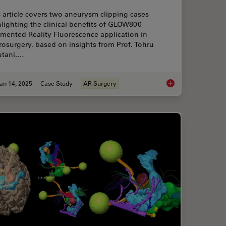
 article covers two aneurysm clipping cases
lighting the clinical benefits of GLOW800
mented Reality Fluorescence application in
osurgery, based on insights from Prof. Tohru
utani,…
an 14, 2025
Case Study
AR Surgery
ted Reality in Microsurgery
Aneurysm Clipping: A