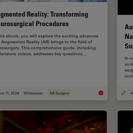
gmented Reality: Transforming
urosurgical Procedures
Au
Na
this ebook, you will explore the exciting advances
t Augmented Reality (AR) brings to the field of
Su
rosurgery. This comprehensive guide, including
lanatory videos, addresses key questions…
In 
as 
surg
conf
un 11, 2024
Whitepaper
AR Surgery
A
Augmented Reality: 