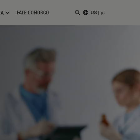
FALE CONOSCO
SA
US
|
pt
Insira o termo da pesquisa