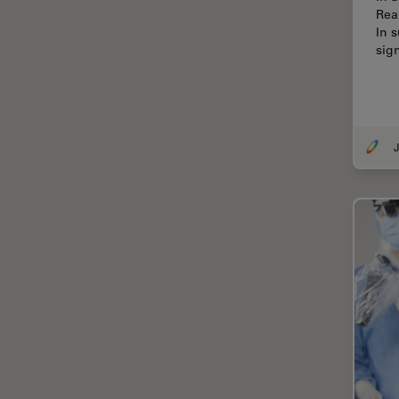
Francisco
Rea
In 
Ciência e Análise de Materiais
sig
Ciências forenses
Cirurgia da coluna vertebral
Cirurgia da Córnea
J
Cirurgia de catarata
Cirurgia de glaucoma
Cirurgia de retina
CLEM
Coloração
Congelamento de alta
pressão
Conservação de arte
Contrast Methods in Light