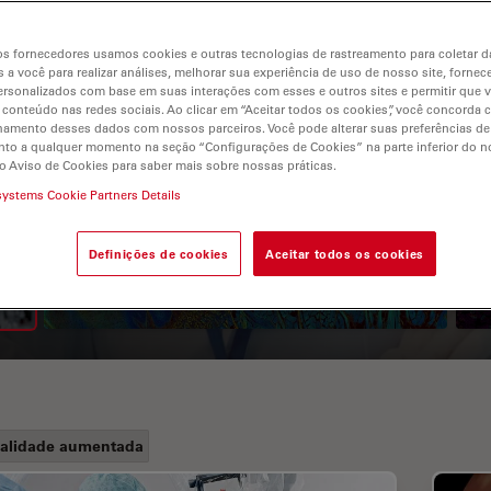
s fornecedores usamos cookies e outras tecnologias de rastreamento para coletar 
 a você para realizar análises, melhorar sua experiência de uso de nosso site, fornec
rsonalizados com base em suas interações com esses e outros sites e permitir que 
 conteúdo nas redes sociais. Ao clicar em “Aceitar todos os cookies”, você concorda
hamento desses dados com nossos parceiros. Você pode alterar suas preferências de
to a qualquer momento na seção “Configurações de Cookies” na parte inferior do no
o Aviso de Cookies para saber mais sobre nossas práticas.
A Guide to Fluorescence
systems Cookie Partners Details
Lifetime Imaging Microscopy
Definições de cookies
Aceitar todos os cookies
(FLIM)
alidade aumentada