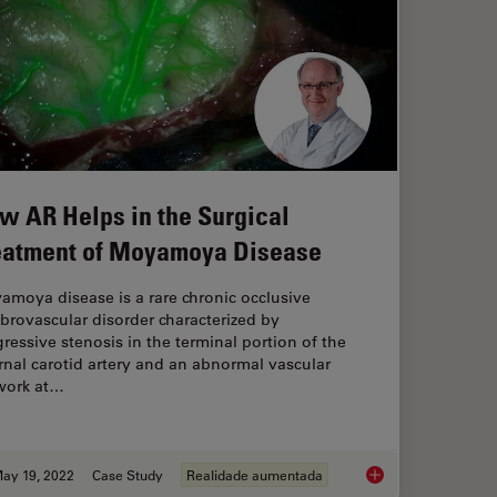
w AR Helps in the Surgical
eatment of Moyamoya Disease
moya disease is a rare chronic occlusive
brovascular disorder characterized by
ressive stenosis in the terminal portion of the
rnal carotid artery and an abnormal vascular
work at…
ay 19, 2022
Case Study
Realidade aumentada
cence in Vascular Neurosurgery
How AR Helps in the