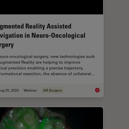
gmented Reality Assisted
vigation in Neuro-Oncological
rgery
neuro-oncological surgery, new technologies such
Augmented Reality are helping to improve
ical precision enabling a precise trajectory,
ormational resection, the absence of collateral…
ug 25, 2022
Webinar
AR Surgery
Transforming Neurosurgical Procedures
Augmented Reality A