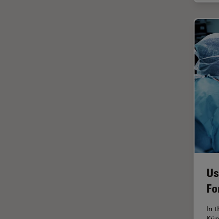
HyD
Imagem e análise tecidual
avançada
Imagem pelo microhub
Imagenologia in vivo de
organismo completo
Imunofluorescência
Indústria de eletrônicos e
semicondutores
Indústria Metalúrgica
Inteligência Artificial
Us
Inverted Microscopy
Fo
Lente objetiva
Limite de difração
In 
Kün