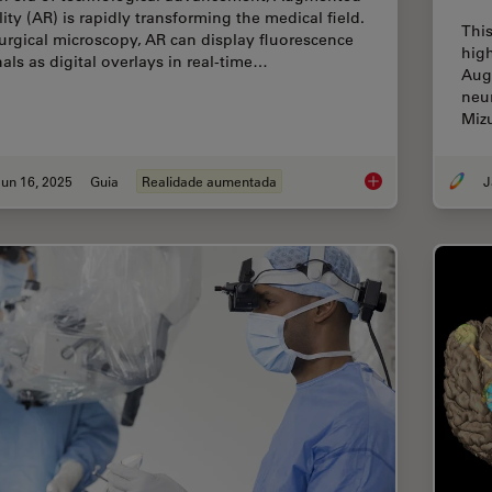
lity (AR) is rapidly transforming the medical field.
This
surgical microscopy, AR can display fluorescence
high
nals as digital overlays in real-time…
Aug
neur
Miz
un 16, 2025
Guia
Realidade aumentada
J
The Guide to Augmen