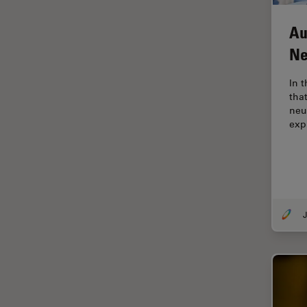
Microscopy
Cryo SEM
Au
Cultura de células
Ne
Dissecação
In 
Doenças neurodegenerativas
tha
neu
Drosophila Research
exp
Educação
Ergonomia
Especialidades médicas
Espectroscopia de
J
decomposição induzida por
laser (LIBS)
F-Techniques
Fabricação de baterias