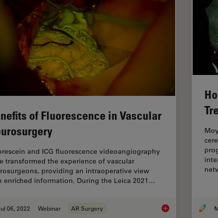
Ho
Tr
nefits of Fluorescence in Vascular
urosurgery
Moya
cere
prog
orescein and ICG fluorescence videoangiography
inte
e transformed the experience of vascular
net
rosurgeons, providing an intraoperative view
h enriched information. During the Leica 2021…
ul 06, 2022
Webinar
AR Surgery
M
Benefits of Fluores