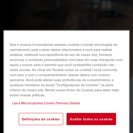
Nós e nossos fornecedores usamos cookies e outras tecnologias de
rastreamento para coletar dados relacionados a você para realizar
análises, melhorar sua experiência de uso de nosso site, fornecer
anúncios e conteúdo personalizados com base em suas interações com
esses e outros sites e permitir que você compartilhe conteúdo nas
redes sociais. Ao clicar em “Aceitar todos os cookies”, você concorda
com isso e com o compartilhamento desses dados com nossos
parceiros. Você pode alterar suas preferências de consentimento a
qualquer momento na seção “Configurações de Cookies” na parte
inferior do nosso site. Revise nosso Aviso de Cookies para saber mais
sobre nossas práticas.
Leica Microsystems Cookie Partners Details
Definições de cookies
Aceitar todos os cookies