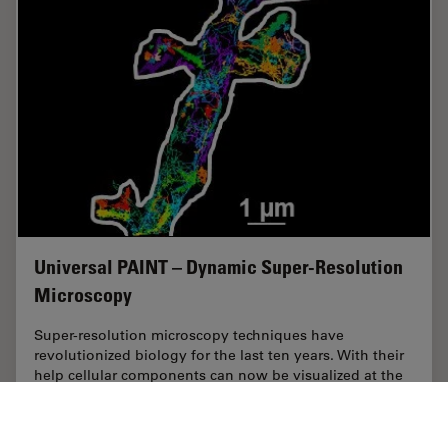
Universal PAINT – Dynamic Super-Resolution
Microscopy
Super-resolution microscopy techniques have
revolutionized biology for the last ten years. With their
help cellular components can now be visualized at the
size of a protein. Nevertheless, imaging…
Mar 02, 2015
Article
Aquisição de imagens de células vivas
Univers