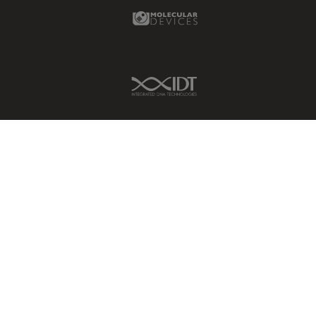
Molecular Devices Link
IDT Link