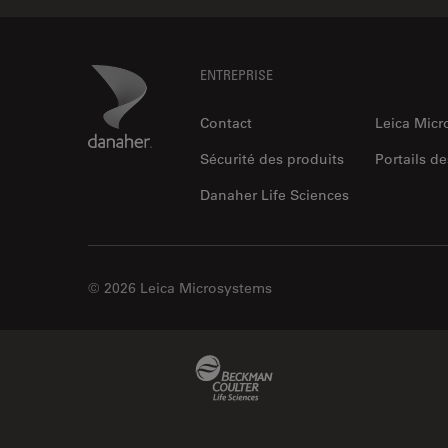
Footer
Danaher Logo
ENTREPRISE
Contact
Leica Mic
Sécurité des produits
Portails de
Danaher Life Sciences
© 2026 Leica Microsystems
Beckman Coulter Link