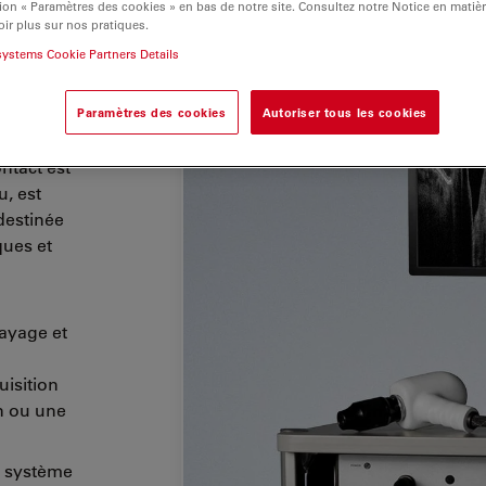
ion « Paramètres des cookies » en bas de notre site. Consultez notre Notice en matiè
ir plus sur nos pratiques.
systems Cookie Partners Details
sité
ique
Paramètres des cookies
Autoriser tous les cookies
ntact est
, est
 destinée
ques et
layage et
uisition
n ou une
le système