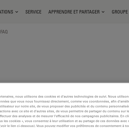
ATIONS
SERVICE
APPRENDRE ET PARTAGER
GROUPE
FAQ
tenaires, nous utilisons des cookies et d’autres technologies de suivi. Nous utiliso
onnées que vous nous fournissez directement, comme vos coordonnées, afin d’amélio
disponible. Veuillez nous contacter pour vous renseigner sur des pro
tilisateur sur notre site, de vous proposer des publicités et du contenu personnalisé
actions avec ce site et d’autres sites, de vous permettre de partager du contenu sur l
ffectuer des analyses et de mesurer l’efficacité de nos campagnes publicitaires. En cl
s les cookies », vous consentez à leur utilisation et au partage de ces données avec
 (voir le lien ci-dessous). Vous pouvez modifier vos préférences de consentement à 