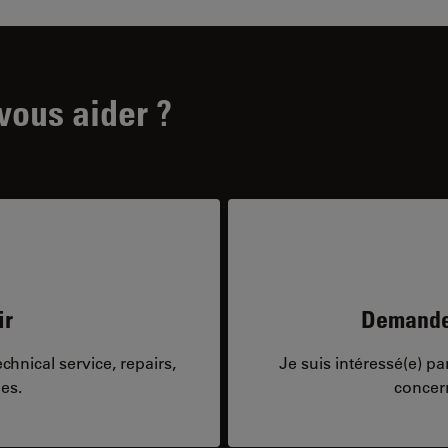
ous aider ?
ir
Demandes
hnical service, repairs,
Je suis intéressé(e) p
es.
concer