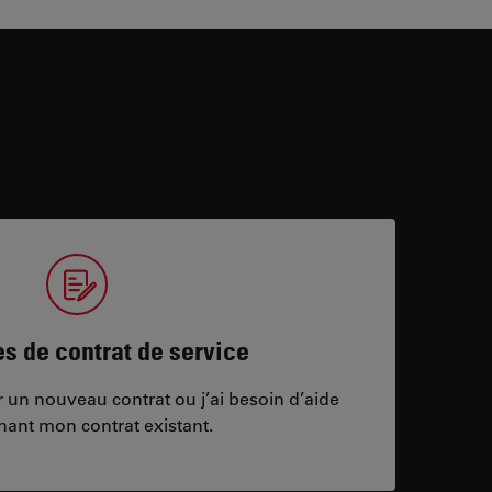
 de contrat de service
ar un nouveau contrat ou j’ai besoin d’aide
nant mon contrat existant.