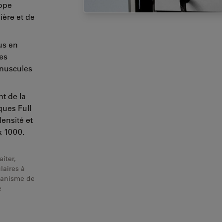
ope
ière et de
us en
des
inuscules
nt de la
ques Full
ensité et
x 1000.
aiter,
laires à
rganisme de
e