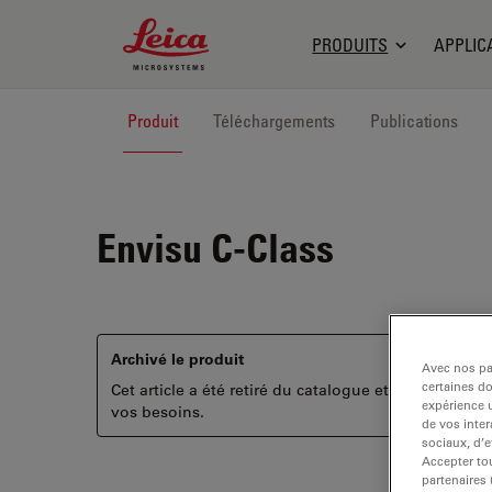
Leica Microsystems Logo
PRODUITS
APPLIC
Produit
Téléchargements
Publications
Envisu C-Class
Archivé le produit
Avec nos par
certaines d
Cet article a été retiré du catalogue et n’est plus 
expérience u
vos besoins.
de vos inter
sociaux, d’e
Accepter tou
partenaires