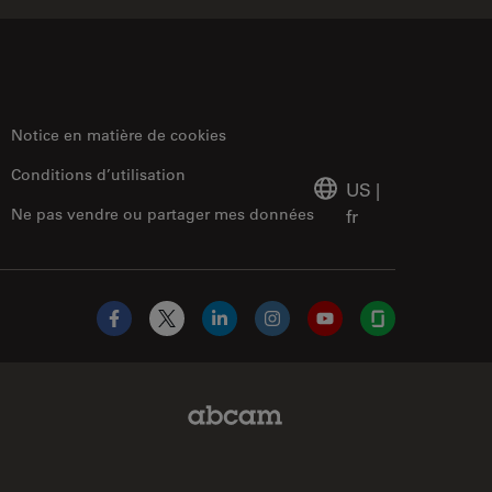
Notice en matière de cookies
Conditions d’utilisation
US
|
Ne pas vendre ou partager mes données
fr
Facebook
X
LinkedIn
Instagram
YouTube
Glassdoor
Abcam Limited Link