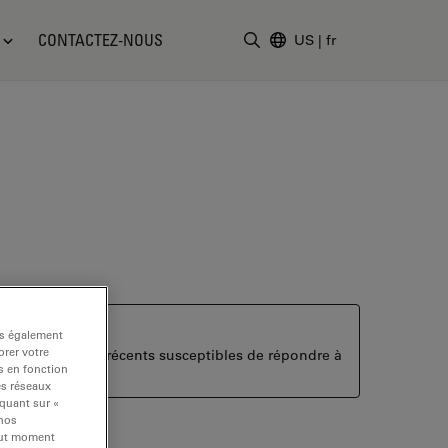
CONTACTEZ-NOUS
US
|
fr
Saisir un terme de recher
ns également
rer votre
duits alternatifs récents susceptibles de répondre à
s en fonction
es réseaux
iquant sur «
 nos
tout moment