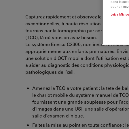
dans la sect
pour en savo
Leica Micro
Capturez rapidement et observez les images
exceptionnelles, à haute résolution et haute den
fournies par la tomographie par cohérence opt
(TCO), là où vous en avez besoin.
Le système Envisu C2300, non invasif et sans co
approprié même aux enfants prématurés. Envisu
une solution d'OCT mobile dont l'utilisation est
à aider au diagnostic des conditions physiologi
pathologiques de l'œil.
Amenez la TCO à votre patient : la tête de ba
le chariot mobile du système manuel de TCO
fournissent une grande souplesse pour l'acq
d'images dans une USI, une salle d'opératio
salle d'examen clinique.
Faites la mise au point en toute confiance : 