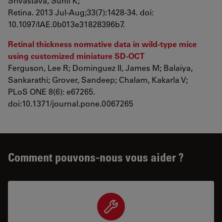
Srivastava, Sunil K;
Retina. 2013 Jul-Aug;33(7):1428-34. doi:
10.1097/IAE.0b013e31828396b7.
Retinal thickness normative data in wild-type mice
using customized miniature SD-OCT
Ferguson, Lee R; Dominguez II, James M; Balaiya,
Sankarathi; Grover, Sandeep; Chalam, Kakarla V;
PLoS ONE 8(6): e67265.
doi:10.1371/journal.pone.0067265
Comment pouvons-nous vous aider ?