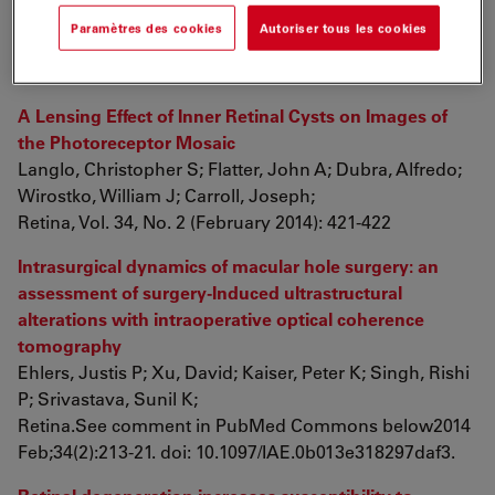
Cynthia A;
Paramètres des cookies
Autoriser tous les cookies
J. Biomed. Opt. 19(1), 016014 (Jan 17, 2014).
doi:10.1117/1.JBO.19.1.016014
A Lensing Effect of Inner Retinal Cysts on Images of
the Photoreceptor Mosaic
Langlo, Christopher S; Flatter, John A; Dubra, Alfredo;
Wirostko, William J; Carroll, Joseph;
Retina, Vol. 34, No. 2 (February 2014): 421-422
Intrasurgical dynamics of macular hole surgery: an
assessment of surgery-Induced ultrastructural
alterations with intraoperative optical coherence
tomography
Ehlers, Justis P; Xu, David; Kaiser, Peter K; Singh, Rishi
P; Srivastava, Sunil K;
Retina.See comment in PubMed Commons below2014
Feb;34(2):213-21. doi: 10.1097/IAE.0b013e318297daf3.