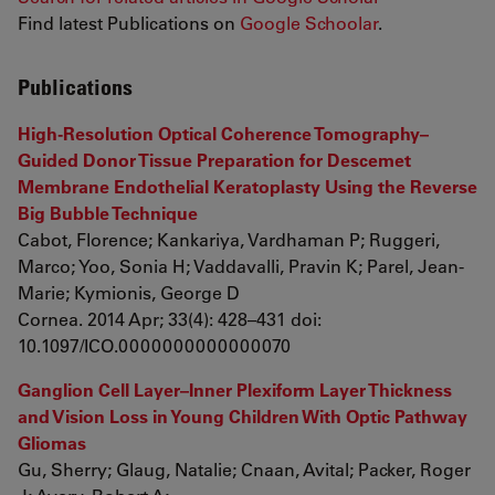
Find latest Publications on
Google Schoolar
.
Publications
High-Resolution Optical Coherence Tomography–
Guided Donor Tissue Preparation for Descemet
Membrane Endothelial Keratoplasty Using the Reverse
Big Bubble Technique
Cabot, Florence; Kankariya, Vardhaman P; Ruggeri,
Marco; Yoo, Sonia H; Vaddavalli, Pravin K; Parel, Jean-
Marie; Kymionis, George D
Cornea. 2014 Apr; 33(4): 428–431 doi:
10.1097/ICO.0000000000000070
Ganglion Cell Layer–Inner Plexiform Layer Thickness
and Vision Loss in Young Children With Optic Pathway
Gliomas
Gu, Sherry; Glaug, Natalie; Cnaan, Avital; Packer, Roger