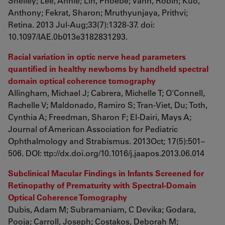
Shelley; Lee, Annie; Lin, Phoebe; Vann, Robin; Kuo,
Anthony; Fekrat, Sharon; Mruthyunjaya, Prithvi;
Retina. 2013 Jul-Aug;33(7):1328-37. doi:
10.1097/IAE.0b013e3182831293.
Racial variation in optic nerve head parameters
quantified in healthy newborns by handheld spectral
domain optical coherence tomography
Allingham, Michael J; Cabrera, Michelle T; O'Connell,
Rachelle V; Maldonado, Ramiro S; Tran-Viet, Du; Toth,
Cynthia A; Freedman, Sharon F; El-Dairi, Mays A;
Journal of American Association for Pediatric
Ophthalmology and Strabismus. 2013Oct; 17(5):501–
506. DOI: ttp://dx.doi.org/10.1016/j.jaapos.2013.06.014
Subclinical Macular Findings in Infants Screened for
Retinopathy of Prematurity with Spectral-Domain
Optical Coherence Tomography
Dubis, Adam M; Subramaniam, C Devika; Godara,
Pooja; Carroll, Joseph; Costakos, Deborah M;