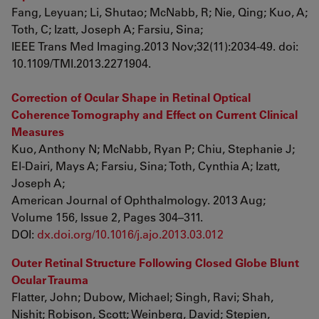
Fang, Leyuan; Li, Shutao; McNabb, R; Nie, Qing; Kuo, A;
Toth, C; Izatt, Joseph A; Farsiu, Sina;
IEEE Trans Med Imaging.2013 Nov;32(11):2034-49. doi:
10.1109/TMI.2013.2271904.
Correction of Ocular Shape in Retinal Optical
Coherence Tomography and Effect on Current Clinical
Measures
Kuo, Anthony N; McNabb, Ryan P; Chiu, Stephanie J;
El-Dairi, Mays A; Farsiu, Sina; Toth, Cynthia A; Izatt,
Joseph A;
American Journal of Ophthalmology. 2013 Aug;
Volume 156, Issue 2, Pages 304–311.
DOI:
dx.doi.org/10.1016/j.ajo.2013.03.012
Outer Retinal Structure Following Closed Globe Blunt
Ocular Trauma
Flatter, John; Dubow, Michael; Singh, Ravi; Shah,
Nishit; Robison, Scott; Weinberg, David; Stepien,