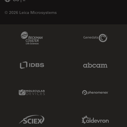
© 2026 Leica Microsystems
Beckman Coulter Link
Genedata Link
IDBS Link
Abcam Limited
Molecular Devices Link
Phenomenex L
Sciex Link
Aldevron Link