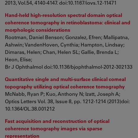
2013, Vol.54, 4140-4147. doi:10.1167/iovs.12-11471
Hand-held high-resolution spectral domain optical
coherence tomography in retinoblastoma: clinical and
morphologic considerations
Rootman, Daniel Benson; Gonzalez, Efren; Mallipatna,
Ashwin; VandenHoven, Cynthia; Hampton, Lindsay;
Dimaras, Helen; Chan, Helen SL; Gallie, Brenda L;
Heon, Elise;
Br J Ophthalmol doi:10.1136/bjophthalmol-2012-302133
Quantitative single and multi-surface clinical corneal
topography utilizing optical coherence tomography
McNabb, Ryan P; Kuo, Anthony N; Izatt, Joseph A;
Optics Letters
Vol. 38, Issue 8, pp. 1212-1214 (2013)doi:
10.1364/OL.38.001212
Fast acquisition and reconstruction of optical
coherence tomography images via sparse
representation