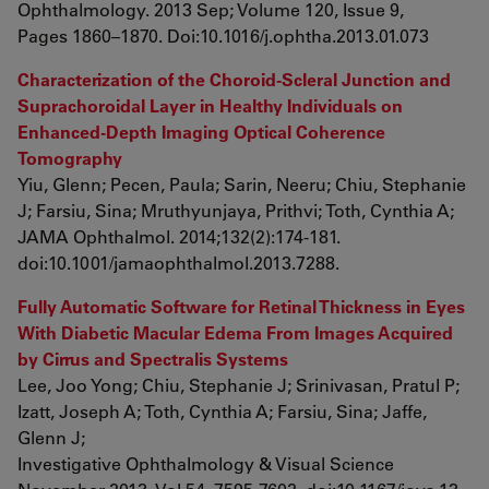
Ophthalmology. 2013 Sep; Volume 120, Issue 9,
Pages 1860–1870. Doi:10.1016/j.ophtha.2013.01.073
Characterization of the Choroid-Scleral Junction and
Suprachoroidal Layer in Healthy Individuals on
Enhanced-Depth Imaging Optical Coherence
Tomography
Yiu, Glenn; Pecen, Paula; Sarin, Neeru; Chiu, Stephanie
J; Farsiu, Sina; Mruthyunjaya, Prithvi; Toth, Cynthia A;
JAMA Ophthalmol. 2014;132(2):174-181.
doi:10.1001/jamaophthalmol.2013.7288.
Fully Automatic Software for Retinal Thickness in Eyes
With Diabetic Macular Edema From Images Acquired
by Cirrus and Spectralis Systems
Lee, Joo Yong; Chiu, Stephanie J; Srinivasan, Pratul P;
Izatt, Joseph A; Toth, Cynthia A; Farsiu, Sina; Jaffe,
Glenn J;
Investigative Ophthalmology & Visual Science