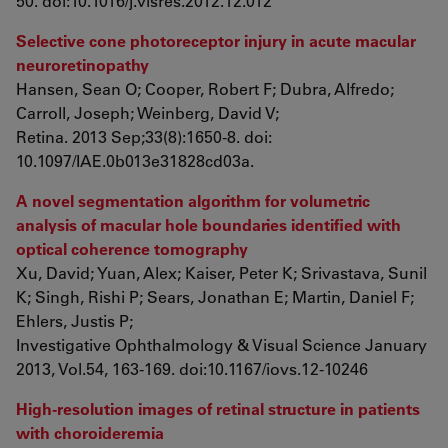
50. doi:10.1016/j.visres.2012.12.012
Selective cone photoreceptor injury in acute macular
neuroretinopathy
Hansen, Sean O; Cooper, Robert F; Dubra, Alfredo;
Carroll, Joseph; Weinberg, David V;
Retina. 2013 Sep;33(8):1650-8. doi:
10.1097/IAE.0b013e31828cd03a.
A novel segmentation algorithm for volumetric
analysis of macular hole boundaries identified with
optical coherence tomography
Xu, David; Yuan, Alex; Kaiser, Peter K; Srivastava, Sunil
K; Singh, Rishi P; Sears, Jonathan E; Martin, Daniel F;
Ehlers, Justis P;
Investigative Ophthalmology & Visual Science January
2013, Vol.54, 163-169. doi:10.1167/iovs.12-10246
High-resolution images of retinal structure in patients
with choroideremia