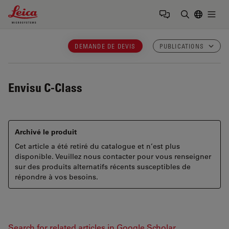
Leica Microsystems Logo
Togg
Saisir un t
DEMANDE DE DEVIS
PUBLICATIONS
Envisu C-Class
Archivé le produit
Cet article a été retiré du catalogue et n’est plus
disponible. Veuillez nous contacter pour vous renseigner
sur des produits alternatifs récents susceptibles de
répondre à vos besoins.
Search for related articles in Google Scholar