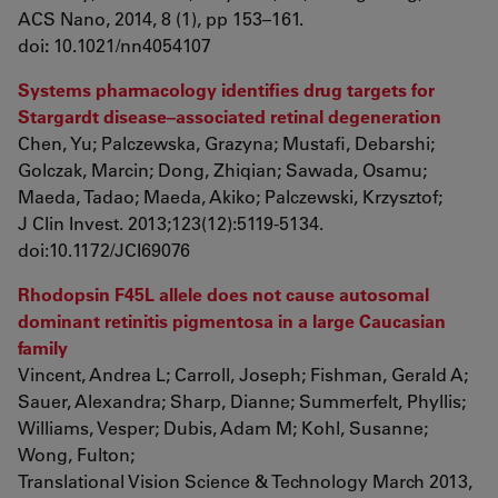
ACS Nano, 2014, 8 (1), pp 153–161.
doi
:
10.1021/nn4054107
Systems pharmacology identifies drug targets for
Stargardt disease–associated retinal degeneration
Chen, Yu; Palczewska, Grazyna; Mustafi, Debarshi;
Golczak, Marcin; Dong, Zhiqian; Sawada, Osamu;
Maeda, Tadao; Maeda, Akiko; Palczewski, Krzysztof;
J Clin Invest. 2013;123(12):5119-5134.
doi:10.1172/JCI69076
Rhodopsin F45L allele does not cause autosomal
dominant retinitis pigmentosa in a large Caucasian
family
Vincent, Andrea L; Carroll, Joseph; Fishman, Gerald A;
Sauer, Alexandra; Sharp, Dianne; Summerfelt, Phyllis;
Williams, Vesper; Dubis, Adam M; Kohl, Susanne;
Wong, Fulton;
Translational Vision Science & Technology March 2013,