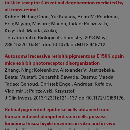
toll-like receptor 4 in retinal degeneration mediated by
all-trans-retinal
Kohno, Hideo; Chen, Yu; Kevany, Brian M; Pearlman,
Eric; Miyagi, Masaru; Maeda, Tadao; Palczewski,
Krzysztof; Maeda, Akiko;
The Journal of Biological Chemistry. 2013 May;
288:15326-15341. doi: 10.1074/jbc.M112.448712
Autosomal recessive retinitis pigmentosa E150K opsin
mice exhibit photoreceptor disorganization
Zhang, Ning; Kolesnikov, Alexander V; Jastrzebska,
Beata; Mustafi, Debarshi; Sawada, Osamu; Maeda,
Tadao; Genoud, Christel; Engel, Andreas; Kefalov,
Vladimir J; Palczewski, Krzysztof;
J Clin Invest. 2013;123(1):121–137. doi:10.1172/JCI66176.
Retinal pigmented epithelial cells obtained from
human induced pluripotent stem cells possess
functional visual cycle enzymes in vitro and in vivo