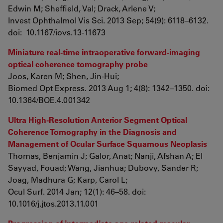
Edwin M; Sheffield, Val; Drack, Arlene V;
Invest Ophthalmol Vis Sci. 2013 Sep; 54(9): 6118–6132.
doi: 10.1167/iovs.13-11673
Miniature real-time intraoperative forward-imaging
optical coherence tomography probe
Joos, Karen M; Shen, Jin-Hui;
Biomed Opt Express. 2013 Aug 1; 4(8): 1342–1350. doi:
10.1364/BOE.4.001342
Ultra High-Resolution Anterior Segment Optical
Coherence Tomography in the Diagnosis and
Management of Ocular Surface Squamous Neoplasis
Thomas, Benjamin J; Galor, Anat; Nanji, Afshan A; El
Sayyad, Fouad; Wang, Jianhua; Dubovy, Sander R;
Joag, Madhura G; Karp, Carol L;
Ocul Surf. 2014 Jan; 12(1): 46–58. doi:
10.1016/j.jtos.2013.11.001