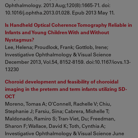
Ophthalmology. 2013 Aug;120(8):1665-71. doi:
10.1016/j.ophtha.2013.01.028. Epub 2013 May 11.
Is Handheld Optical Coherence Tomography Reliable in
Infants and Young Children With and Without
Nystagmus?
Lee, Helena; Proudlock, Frank; Gottlob, Irene;
Investigative Ophthalmology & Visual Science
December 2013, Vol.54, 8152-8159. doi:10.1167/iovs.13-
13230
Choroid development and feasibility of choroidal
imaging in the preterm and term infants utilizing SD-
OCT
Moreno, Tomas A; O'Connell, Rachelle V; Chiu,
Stephanie J; Farsiu, Sina; Cabrera, Michelle T;
Maldonado, Ramiro S; Tran-Viet, Du; Freedman,
Sharon F; Wallace, David K; Toth, Cynthia A;
Investigative Ophthalmology & Visual Science June