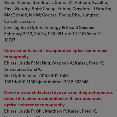
Syed, Reema; Sundquist, Sanna M; Ratnam, Kavitha;
Zayit-Soudry, Shiri; Zhang, Yuhua; Crawford, J Brooks;
MacDonald, Ian M; Godara, Pooja; Rha, Jungtae;
Carroll, Joseph;
Investigative Ophthalmology & Visual Science
February 2013, Vol.54, 950-961. doi:10.1167/iovs.12-
10707
Contrast-enhanced intraoperative optical coherence
tomography
Ehlers, Justis P; McNutt, Stephen A; Kaiser, Peter K;
Srivastava, Sunil K;
Br J Ophthalmol. 2014;98:11 1588-
1591doi:10.1136/bjophthalmol-2012-303048
Novel microarchitectural dynamics in rhegmatogenous
retinal detachments identified with intraoperative
optical coherence tomography
Ehlers, Justis P; Ohr, Matthew P; Kaiser, Peter K;