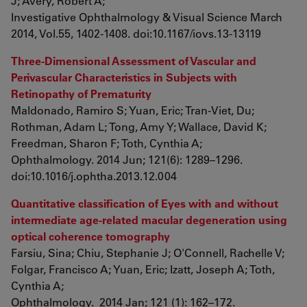
J; Avery, Robert A;
Investigative Ophthalmology & Visual Science March
2014, Vol.55, 1402-1408. doi:10.1167/iovs.13-13119
Three-Dimensional Assessment of Vascular and
Perivascular Characteristics in Subjects with
Retinopathy of Prematurity
Maldonado, Ramiro S; Yuan, Eric; Tran-Viet, Du;
Rothman, Adam L; Tong, Amy Y; Wallace, David K;
Freedman, Sharon F; Toth, Cynthia A;
Ophthalmology. 2014 Jun; 121(6): 1289–1296.
doi:10.1016/j.ophtha.2013.12.004
Quantitative classification of Eyes with and without
intermediate age-related macular degeneration using
optical coherence tomography
Farsiu, Sina; Chiu, Stephanie J; O'Connell, Rachelle V;
Folgar, Francisco A; Yuan, Eric; Izatt, Joseph A; Toth,
Cynthia A;
Ophthalmology. 2014 Jan; 121 (1): 162–172.