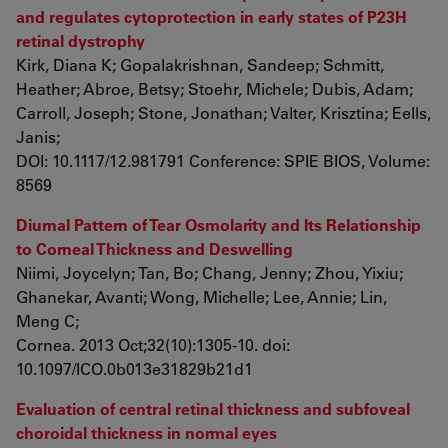
and regulates cytoprotection in early states of P23H
retinal dystrophy
Kirk, Diana K; Gopalakrishnan, Sandeep; Schmitt,
Heather; Abroe, Betsy; Stoehr, Michele; Dubis, Adam;
Carroll, Joseph; Stone, Jonathan; Valter, Krisztina; Eells,
Janis;
DOI: 10.1117/12.981791 Conference: SPIE BIOS, Volume:
8569
Diurnal Pattern of Tear Osmolarity and Its Relationship
to Corneal Thickness and Deswelling
Niimi, Joycelyn; Tan, Bo; Chang, Jenny; Zhou, Yixiu;
Ghanekar, Avanti; Wong, Michelle; Lee, Annie; Lin,
Meng C;
Cornea. 2013 Oct;32(10):1305-10. doi:
10.1097/ICO.0b013e31829b21d1
Evaluation of central retinal thickness and subfoveal
choroidal thickness in normal eyes