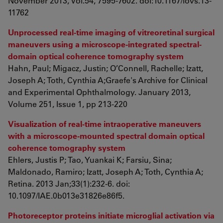
November 2013, Vol.54, 7595-7602. doi:10.1167/iovs.13-
11762
Unprocessed real-time imaging of vitreoretinal surgical
maneuvers using a microscope-integrated spectral-
domain optical coherence tomography system
Hahn, Paul; Migacz, Justin; O’Connell, Rachelle; Izatt,
Joseph A; Toth, Cynthia A;Graefe's Archive for Clinical
and Experimental Ophthalmology. January 2013,
Volume 251, Issue 1, pp 213-220
Visualization of real-time intraoperative maneuvers
with a microscope-mounted spectral domain optical
coherence tomography system
Ehlers, Justis P; Tao, Yuankai K; Farsiu, Sina;
Maldonado, Ramiro; Izatt, Joseph A; Toth, Cynthia A;
Retina. 2013 Jan;33(1):232-6. doi:
10.1097/IAE.0b013e31826e86f5.
Photoreceptor proteins initiate microglial activation via