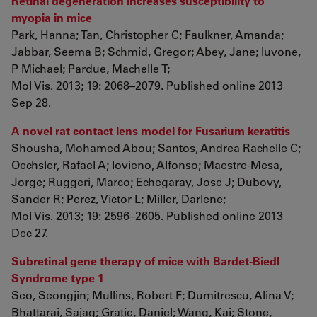
Retinal degeneration increases susceptibility to
myopia in mice
Park, Hanna; Tan, Christopher C; Faulkner, Amanda;
Jabbar, Seema B; Schmid, Gregor; Abey, Jane; Iuvone,
P Michael; Pardue, Machelle T;
Mol Vis. 2013; 19: 2068–2079. Published online 2013
Sep 28.
A novel rat contact lens model for Fusarium keratitis
Shousha, Mohamed Abou; Santos, Andrea Rachelle C;
Oechsler, Rafael A; Iovieno, Alfonso; Maestre-Mesa,
Jorge; Ruggeri, Marco; Echegaray, Jose J; Dubovy,
Sander R; Perez, Victor L; Miller, Darlene;
Mol Vis. 2013; 19: 2596–2605. Published online 2013
Dec 27.
Subretinal gene therapy of mice with Bardet-Biedl
Syndrome type 1
Seo, Seongjin; Mullins, Robert F; Dumitrescu, Alina V;
Bhattarai, Sajag; Gratie, Daniel; Wang, Kai; Stone,