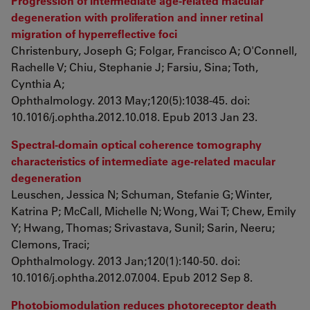
Progression of intermediate age-related macular
degeneration with proliferation and inner retinal
migration of hyperreflective foci
Christenbury, Joseph G; Folgar, Francisco A; O'Connell,
Rachelle V; Chiu, Stephanie J; Farsiu, Sina; Toth,
Cynthia A;
Ophthalmology. 2013 May;120(5):1038-45. doi:
10.1016/j.ophtha.2012.10.018. Epub 2013 Jan 23.
Spectral-domain optical coherence tomography
characteristics of intermediate age-related macular
degeneration
Leuschen, Jessica N; Schuman, Stefanie G; Winter,
Katrina P; McCall, Michelle N; Wong, Wai T; Chew, Emily
Y; Hwang, Thomas; Srivastava, Sunil; Sarin, Neeru;
Clemons, Traci;
Ophthalmology. 2013 Jan;120(1):140-50. doi:
10.1016/j.ophtha.2012.07.004. Epub 2012 Sep 8.
Photobiomodulation reduces photoreceptor death