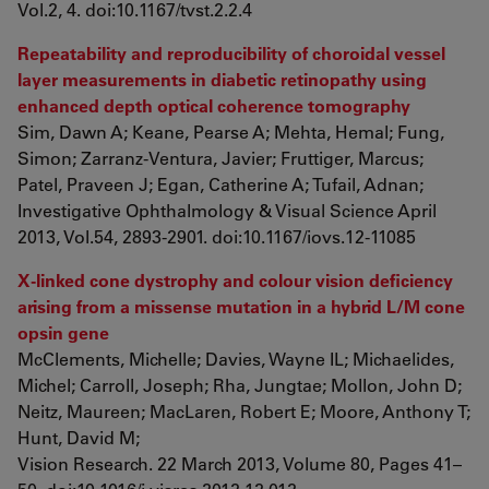
Vol.2, 4. doi:10.1167/tvst.2.2.4
Repeatability and reproducibility of choroidal vessel
layer measurements in diabetic retinopathy using
enhanced depth optical coherence tomography
Sim, Dawn A; Keane, Pearse A; Mehta, Hemal; Fung,
Simon; Zarranz-Ventura, Javier; Fruttiger, Marcus;
Patel, Praveen J; Egan, Catherine A; Tufail, Adnan;
Investigative Ophthalmology & Visual Science April
2013, Vol.54, 2893-2901. doi:10.1167/iovs.12-11085
X-linked cone dystrophy and colour vision deficiency
arising from a missense mutation in a hybrid L/M cone
opsin gene
McClements, Michelle; Davies, Wayne IL; Michaelides,
Michel; Carroll, Joseph; Rha, Jungtae; Mollon, John D;
Neitz, Maureen; MacLaren, Robert E; Moore, Anthony T;
Hunt, David M;
Vision Research. 22 March 2013, Volume 80, Pages 41–