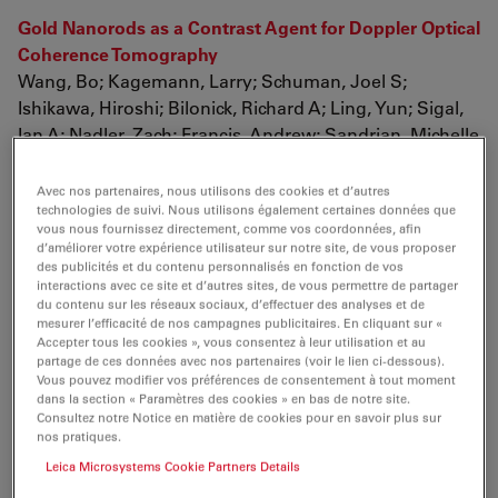
Gold Nanorods as a Contrast Agent for Doppler Optical
Coherence Tomography
Wang, Bo; Kagemann, Larry; Schuman, Joel S;
Ishikawa, Hiroshi; Bilonick, Richard A; Ling, Yun; Sigal,
Ian A; Nadler, Zach; Francis, Andrew; Sandrian, Michelle
G;
PLoS ONE 9(3): e90690.
Avec nos partenaires, nous utilisons des cookies et d’autres
technologies de suivi. Nous utilisons également certaines données que
doi:10.1371/journal.pone.0090690
vous nous fournissez directement, comme vos coordonnées, afin
d’améliorer votre expérience utilisateur sur notre site, de vous proposer
The value of intraoperative optical coherence
des publicités et du contenu personnalisés en fonction de vos
tomography imaging in vitreoretinal surgery
interactions avec ce site et d’autres sites, de vous permettre de partager
du contenu sur les réseaux sociaux, d’effectuer des analyses et de
Ehlers, Justis P; Tao, Yuankai K; Srivastava, Sunil K;
mesurer l’efficacité de nos campagnes publicitaires. En cliquant sur «
Curr Opin Ophthalmol. 2014 May; 25(3): 221–227. doi:
Accepter tous les cookies », vous consentez à leur utilisation et au
partage de ces données avec nos partenaires (voir le lien ci-dessous).
10.1097/ICU.0000000000000044
Vous pouvez modifier vos préférences de consentement à tout moment
dans la section « Paramètres des cookies » en bas de notre site.
Lateral and axial measurement differences between
Consultez notre Notice en matière de cookies pour en savoir plus sur
spectral-domain optical coherence tomography
nos pratiques.
systems
Leica Microsystems Cookie Partners Details
Folgar, Francisco A; Yuan, Eric L; Farsiu, Sina; Toth,