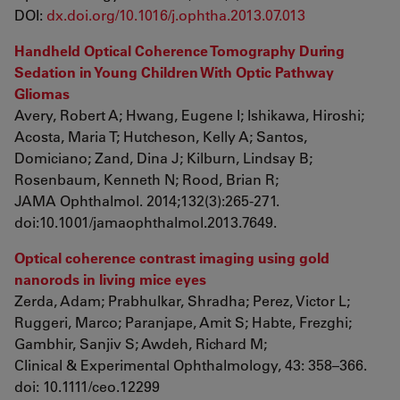
DOI:
dx.doi.org/10.1016/j.ophtha.2013.07.013
Handheld Optical Coherence Tomography During
Sedation in Young Children With Optic Pathway
Gliomas
Avery, Robert A; Hwang, Eugene I; Ishikawa, Hiroshi;
Acosta, Maria T; Hutcheson, Kelly A; Santos,
Domiciano; Zand, Dina J; Kilburn, Lindsay B;
Rosenbaum, Kenneth N; Rood, Brian R;
JAMA Ophthalmol. 2014;132(3):265-271.
doi:10.1001/jamaophthalmol.2013.7649.
Optical coherence contrast imaging using gold
nanorods in living mice eyes
Zerda, Adam; Prabhulkar, Shradha; Perez, Victor L;
Ruggeri, Marco; Paranjape, Amit S; Habte, Frezghi;
Gambhir, Sanjiv S; Awdeh, Richard M;
Clinical & Experimental Ophthalmology, 43: 358–366.
doi: 10.1111/ceo.12299