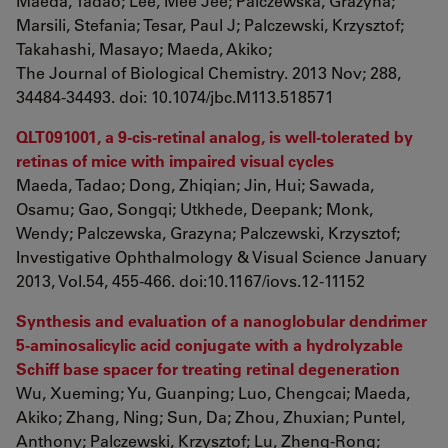
Maeda, Tadao; Lee, Mee Jee; Palczewska, Grazyna;
Marsili, Stefania; Tesar, Paul J; Palczewski, Krzysztof;
Takahashi, Masayo; Maeda, Akiko;
The Journal of Biological Chemistry. 2013 Nov; 288,
34484-34493. doi: 10.1074/jbc.M113.518571
QLT091001, a 9-cis-retinal analog, is well-tolerated by
retinas of mice with impaired visual cycles
Maeda, Tadao; Dong, Zhiqian; Jin, Hui; Sawada,
Osamu; Gao, Songqi; Utkhede, Deepank; Monk,
Wendy; Palczewska, Grazyna; Palczewski, Krzysztof;
Investigative Ophthalmology & Visual Science January
2013, Vol.54, 455-466. doi:10.1167/iovs.12-11152
Synthesis and evaluation of a nanoglobular dendrimer
5-aminosalicylic acid conjugate with a hydrolyzable
Schiff base spacer for treating retinal degeneration
Wu, Xueming; Yu, Guanping; Luo, Chengcai; Maeda,
Akiko; Zhang, Ning; Sun, Da; Zhou, Zhuxian; Puntel,
Anthony; Palczewski, Krzysztof; Lu, Zheng-Rong;