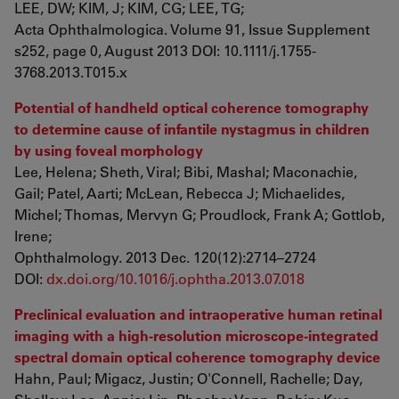
LEE, DW; KIM, J; KIM, CG; LEE, TG;
Acta Ophthalmologica. Volume 91, Issue Supplement
s252, page 0, August 2013 DOI: 10.1111/j.1755-
3768.2013.T015.x
Potential of handheld optical coherence tomography
to determine cause of infantile nystagmus in children
by using foveal morphology
Lee, Helena; Sheth, Viral; Bibi, Mashal; Maconachie,
Gail; Patel, Aarti; McLean, Rebecca J; Michaelides,
Michel; Thomas, Mervyn G; Proudlock, Frank A; Gottlob,
Irene;
Ophthalmology. 2013 Dec. 120(12):2714–2724
DOI:
dx.doi.org/10.1016/j.ophtha.2013.07.018
Preclinical evaluation and intraoperative human retinal
imaging with a high-resolution microscope-integrated
spectral domain optical coherence tomography device
Hahn, Paul; Migacz, Justin; O'Connell, Rachelle; Day,