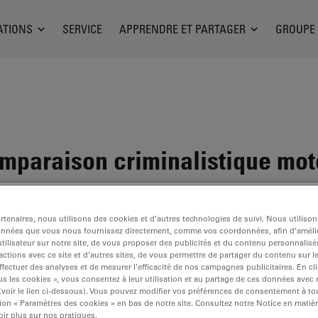
ATIONS
SERVICE
APPRENDRE ET PARTAGER
GROUPE
paraison criminalistique mot
tenaires, nous utilisons des cookies et d’autres technologies de suivi. Nous utiliso
onnées que vous nous fournissez directement, comme vos coordonnées, afin d’amélio
tilisateur sur notre site, de vous proposer des publicités et du contenu personnalisé
actions avec ce site et d’autres sites, de vous permettre de partager du contenu sur l
ffectuer des analyses et de mesurer l’efficacité de nos campagnes publicitaires. En cl
s les cookies », vous consentez à leur utilisation et au partage de ces données avec
 (voir le lien ci-dessous). Vous pouvez modifier vos préférences de consentement à 
ion « Paramètres des cookies » en bas de notre site. Consultez notre Notice en matiè
ir plus sur nos pratiques.