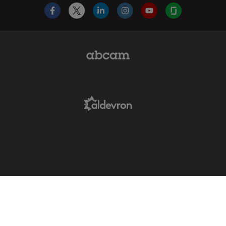
Facebook
X
LinkedIn
Instagram
YouTube
Glassdoor
Abcam Limited Link
Aldevron Link