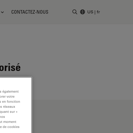
CONTACTEZ-NOUS
US
|
fr
Saisir un terme de recher
orisé
ns également
rer votre
s en fonction
es réseaux
iquant sur «
 nos
tout moment
re de cookies