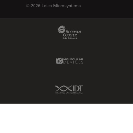
© 2026 Leica Microsystems
Beckman Coulter Link
Molecular Devices Link
IDT Link