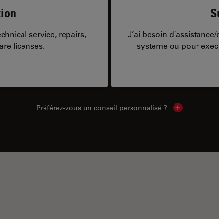
tion
S
hnical service, repairs,
J’ai besoin d’assistance
are licenses.
système ou pour exécu
Préférez-vous un conseil personnalisé ?
Show local c