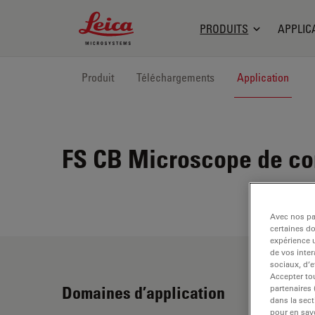
Leica Microsystems Logo
PRODUITS
APPLIC
Produit
Téléchargements
Application
FS CB
Microscope de com
Avec nos par
certaines d
expérience u
de vos inter
sociaux, d’e
Accepter tou
Domaines d’application
partenaires
dans la sect
pour en savo