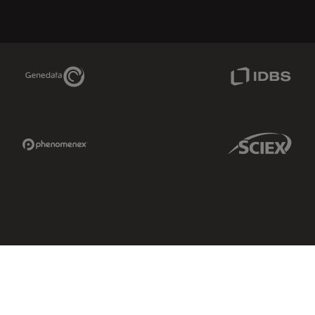
Genedata Link
IDBS Link
Phenomenex Link
Sciex Link