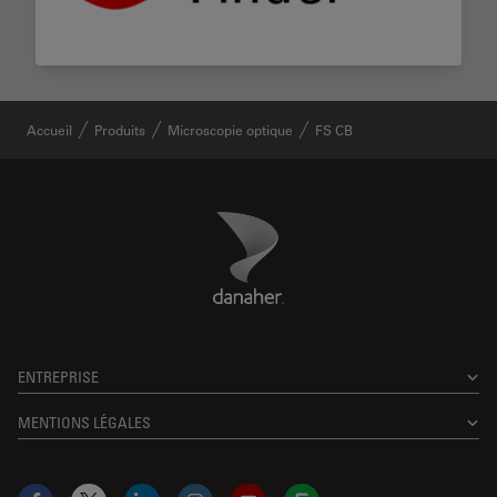
Accueil
Produits
Microscopie optique
FS CB
Danaher Logo
Footer
ENTREPRISE
MENTIONS LÉGALES