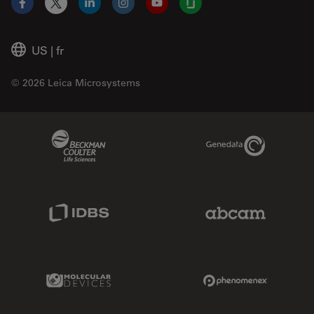
Facebook
X
LinkedIn
Instagram
YouTube
Glassdoor
US
|
fr
© 2026 Leica Microsystems
Beckman Coulter Link
Genedata Link
IDBS Link
Abcam Limited
Molecular Devices Link
Phenomenex L