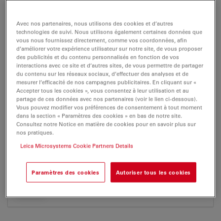
BROCHURE OR FLYER
Avec nos partenaires, nous utilisons des cookies et d’autres
technologies de suivi. Nous utilisons également certaines données que
Leica FS CB-Brochure en MC-0001076
vous nous fournissez directement, comme vos coordonnées, afin
d’améliorer votre expérience utilisateur sur notre site, de vous proposer
Jul 27, 2026
PDF, 919 KB
des publicités et du contenu personnalisés en fonction de vos
interactions avec ce site et d’autres sites, de vous permettre de partager
DOWNLOAD
du contenu sur les réseaux sociaux, d’effectuer des analyses et de
mesurer l’efficacité de nos campagnes publicitaires. En cliquant sur «
Accepter tous les cookies », vous consentez à leur utilisation et au
partage de ces données avec nos partenaires (voir le lien ci-dessous).
Vous pouvez modifier vos préférences de consentement à tout moment
dans la section « Paramètres des cookies » en bas de notre site.
Consultez notre Notice en matière de cookies pour en savoir plus sur
CERTIFICATS
nos pratiques.
Leica Microsystems Cookie Partners Details
U8 14 11 56257 095
Jul 27, 2026
PDF, 601 KB
Paramètres des cookies
Autoriser tous les cookies
DOWNLOAD