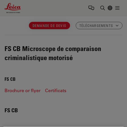
Leica Microsystems Logo
Togg
Saisir un t
DEMANDE DE DEVIS
TÉLÉCHARGEMENTS
FS CB
Microscope de comparaison
criminalistique motorisé
FS CB
Brochure or flyer
Certificats
FS CB