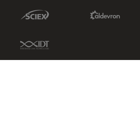
Sciex Link
Aldevron Link
IDT Link