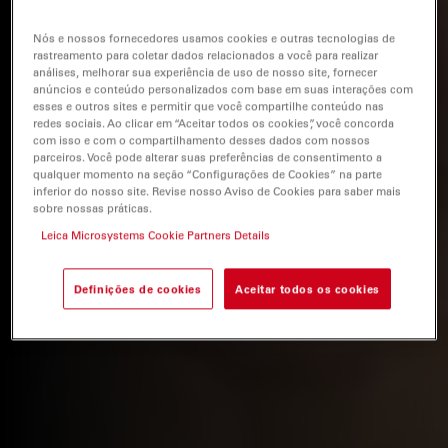
Nós e nossos fornecedores usamos cookies e outras tecnologias de
rastreamento para coletar dados relacionados a você para realizar
análises, melhorar sua experiência de uso de nosso site, fornecer
anúncios e conteúdo personalizados com base em suas interações com
esses e outros sites e permitir que você compartilhe conteúdo nas
redes sociais. Ao clicar em “Aceitar todos os cookies”, você concorda
com isso e com o compartilhamento desses dados com nossos
parceiros. Você pode alterar suas preferências de consentimento a
qualquer momento na seção “Configurações de Cookies” na parte
inferior do nosso site. Revise nosso Aviso de Cookies para saber mais
sobre nossas práticas.
Leica Microsystems Cookie Partners Details
Definições de cookies
Aceitar todos os cookies