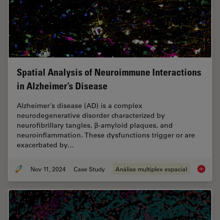
Spatial Analysis of Neuroimmune Interactions
in Alzheimer’s Disease
Alzheimer’s disease (AD) is a complex
neurodegenerative disorder characterized by
neurofibrillary tangles, β-amyloid plaques, and
neuroinflammation. These dysfunctions trigger or are
exacerbated by…
Nov 11, 2024
Case Study
Análise multiplex espacial
Spatial