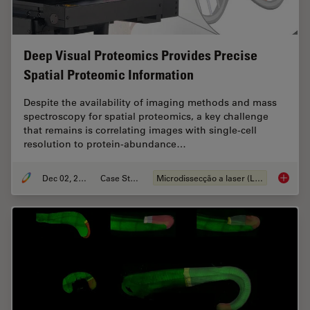
Deep Visual Proteomics Provides Precise
Spatial Proteomic Information
Despite the availability of imaging methods and mass
spectroscopy for spatial proteomics, a key challenge
that remains is correlating images with single-cell
resolution to protein-abundance…
Dec 02, 2024
Case Study
Microdissecção a laser (LMD)
Deep Vi