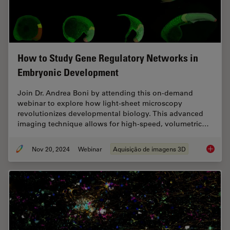
How to Study Gene Regulatory Networks in
Embryonic Development
Join Dr. Andrea Boni by attending this on-demand
webinar to explore how light-sheet microscopy
revolutionizes developmental biology. This advanced
imaging technique allows for high-speed, volumetric…
Nov 20, 2024
Webinar
Aquisição de imagens 3D
How to 