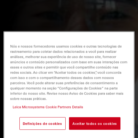
Nós e nossos fornecedores usamos cookies e outras tecnologias de
rastreamento para coletar dados relacionados a você para realizar
análises, melhorar sua experiência de uso de nosso site, fornecer
anúncios e conteúdo personalizados com base em suas interações com
esses e outros sites e permitir que você compartilhe conteúdo nas
redes sociais. Ao clicar em “Aceitar todos os cookies”, você concorda
com isso e com o compartilhamento desses dados com nossos
parceiros. Você pode alterar suas preferências de consentimento a
qualquer momento na seção “Configurações de Cookies” na parte
inferior do nosso site. Revise nosso Aviso de Cookies para saber mais
sobre nossas práticas.
Leica Microsystems Cookie Partners Details
Definições de cookies
Aceitar todos os cookies