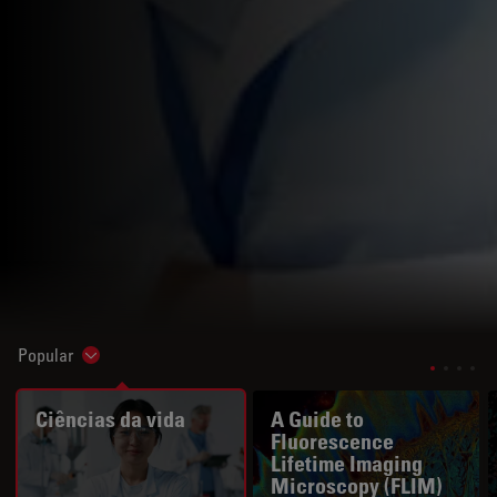
Popular
Show subnavigation
Ciências da vida
A Guide to
Fluorescence
Lifetime Imaging
Microscopy (FLIM)