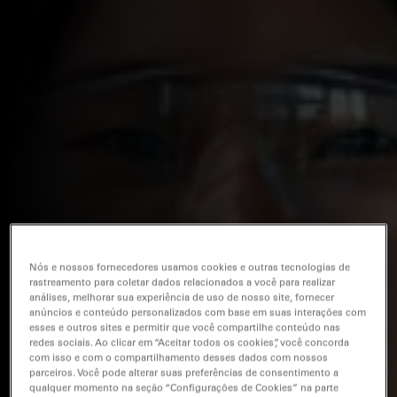
Nós e nossos fornecedores usamos cookies e outras tecnologias de
rastreamento para coletar dados relacionados a você para realizar
análises, melhorar sua experiência de uso de nosso site, fornecer
anúncios e conteúdo personalizados com base em suas interações com
esses e outros sites e permitir que você compartilhe conteúdo nas
redes sociais. Ao clicar em “Aceitar todos os cookies”, você concorda
com isso e com o compartilhamento desses dados com nossos
parceiros. Você pode alterar suas preferências de consentimento a
qualquer momento na seção “Configurações de Cookies” na parte