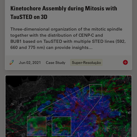
Kinetochore Assembly during Mitosis with
TauSTED on 3D
Three-dimensional organization of the mitotic spindle
together with the distribution of CENP-C and
BUB1 based on TauSTED with multiple STED lines (592,
660 and 775 nm) can provide insights…
Jun 02, 2021
Case Study
Super-Resolução
Kinetoc