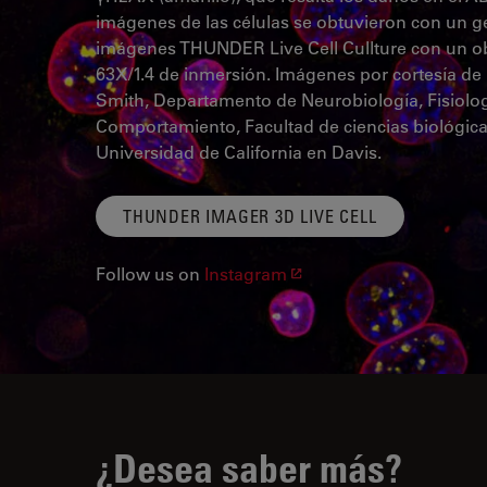
imágenes de las células se obtuvieron con un 
imágenes THUNDER Live Cell Cullture con un ob
63X/1.4 de inmersión. Imágenes por cortesía de 
Smith, Departamento de Neurobiología, Fisiolog
Comportamiento, Facultad de ciencias biológica
Universidad de California en Davis.
THUNDER IMAGER 3D LIVE CELL
Follow us on
Instagram
¿Desea saber más?