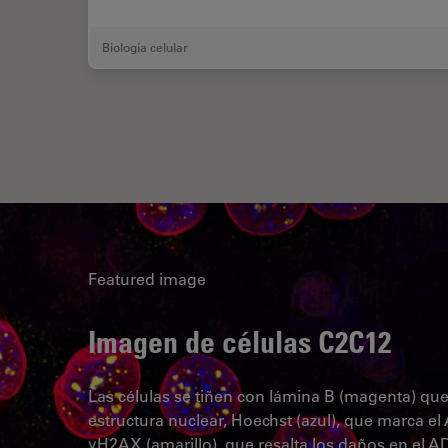
Biología celular
Featured image
Imagen de células C2C12
Las células se tiñen con lámina B (magenta) que
estructura nuclear, Hoechst (azul), que marca el
γH2AX (amarillo), que resalta los daños en el A