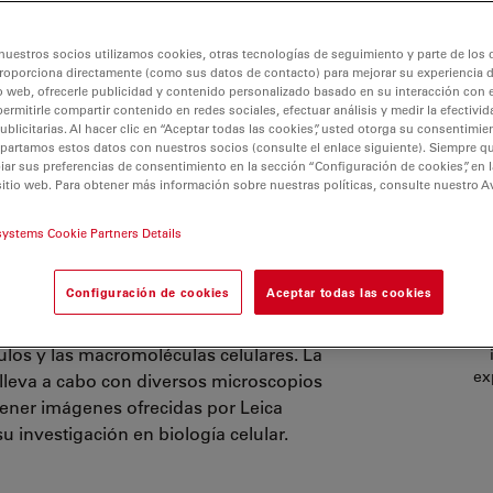
nuestros socios utilizamos cookies, otras tecnologías de seguimiento y parte de los
roporciona directamente (como sus datos de contacto) para mejorar su experiencia 
o web, ofrecerle publicidad y contenido personalizado basado en su interacción con e
permitirle compartir contenido en redes sociales, efectuar análisis y medir la efectivi
licitarias. Al hacer clic en “Aceptar todas las cookies”, usted otorga su consentimie
partamos estos datos con nuestros socios (consulte el enlace siguiente). Siempre qu
r sus preferencias de consentimiento en la sección “Configuración de cookies”, en la
a celular
sitio web. Para obtener más información sobre nuestras políticas, consulte nuestro A
systems Cookie Partners Details
ase celular de la salud y las
r las células de interés al detalle
Configuración de cookies
Aceptar todas las cookies
lar. Por lo tanto, la microscopía es
studiar sus muestras al detalle en su
P
nulos y las macromoléculas celulares. La
ex
 lleva a cabo con diversos microscopios
tener imágenes ofrecidas por Leica
 investigación en biología celular.