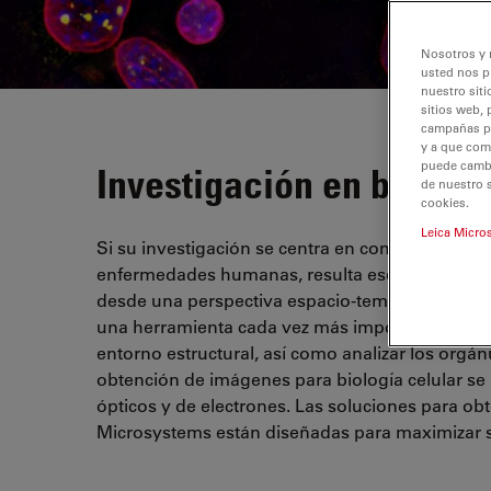
Nosotros y 
usted nos p
nuestro siti
sitios web, 
campañas pub
y a que com
puede cambia
Investigación en biologí
de nuestro 
cookies.
Leica Micro
Si su investigación se centra en comprender la b
enfermedades humanas, resulta esencial investiga
desde una perspectiva espacio-temporal y molecu
una herramienta cada vez más importante para e
entorno estructural, así como analizar los orgá
obtención de imágenes para biología celular se
ópticos y de electrones. Las soluciones para ob
Microsystems están diseñadas para maximizar su