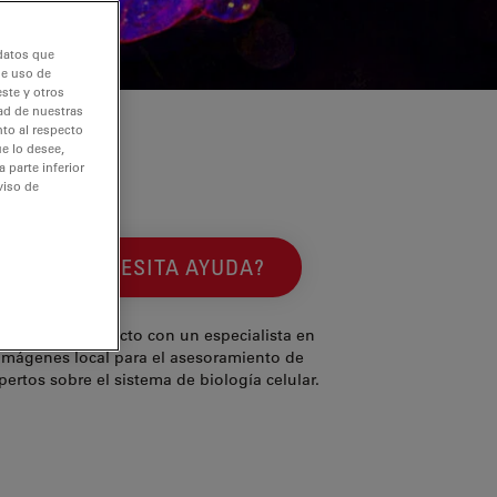
 datos que
de uso de
ste y otros
dad de nuestras
nto al respecto
e lo desee,
 parte inferior
viso de
¿NECESITA AYUDA?
óngase en contacto con un especialista en
imágenes local para el asesoramiento de
pertos sobre el sistema de biología celular.