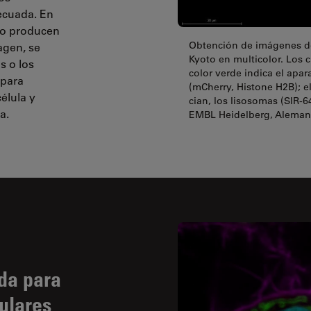
decuada. En
 no producen
Obtención de imágenes de 
agen, se
Kyoto en multicolor. Los 
s o los
color verde indica el apar
 para
(mCherry, Histone H2B); el
élula y
cian, los lisosomas (SIR-6
a.
EMBL Heidelberg, Aleman
da para
ulares