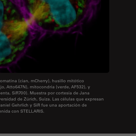
omatina (cian, mCherry), husillo mitótico
ojo, Atto647N), mitocondria (verde, AF532), y
enta, SiR700). Muestra por cortesía de Jana
versidad de Zúrich, Suiza. Las células que expresan
aniel Gehrlich y SiR fue una aportación de
enida con STELLARIS.