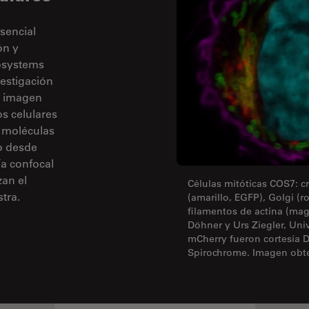
sencial
ón y
rosystems
vestigación
e imagen
os celulares
e moléculas
zo desde
ía confocal
zan el
Células mitóticas COS7: cr
tra.
(amarillo, EGFP), Golgi (r
filamentos de actina (mag
Döhner y Urs Ziegler, Uni
mCherry fueron cortesía D
Spirochrome. Imagen obt