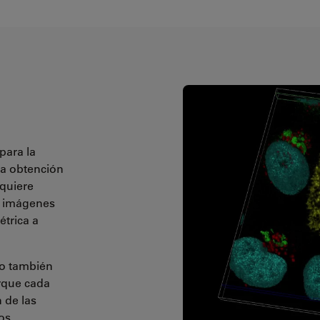
para la
la obtención
equiere
s imágenes
trica a
io también
orque cada
 de las
os