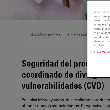
Nosotros y 
usted nos p
nuestro siti
sitios web, 
campañas pub
y a que com
Leica Microsystems
Últimas noticias
Even
puede cambia
de nuestro 
cookies.
Leica Micro
Seguridad del producto 
coordinado de divulgaci
vulnerabilidades (CVD)
En Leica Microsystems, desarrollamos producto
obtener nuevos conocimientos. Perspectivas que