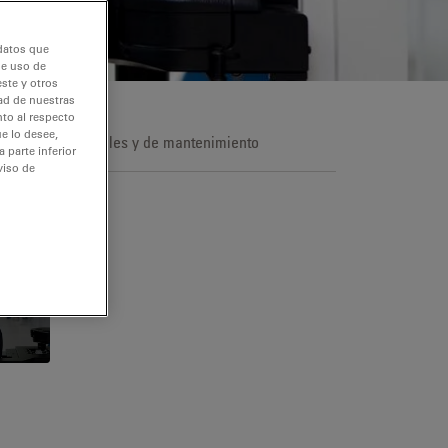
 datos que
de uso de
ste y otros
dad de nuestras
nto al respecto
e lo desee,
iciones comerciales y de mantenimiento
 parte inferior
viso de