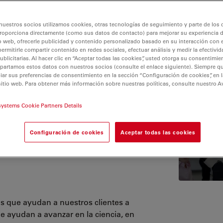
nuestros socios utilizamos cookies, otras tecnologías de seguimiento y parte de los
roporciona directamente (como sus datos de contacto) para mejorar su experiencia 
o web, ofrecerle publicidad y contenido personalizado basado en su interacción con e
permitirle compartir contenido en redes sociales, efectuar análisis y medir la efectivi
licitarias. Al hacer clic en “Aceptar todas las cookies”, usted otorga su consentimie
partamos estos datos con nuestros socios (consulte el enlace siguiente). Siempre qu
tos
Certificados
Seguridad del producto
Términos y cond
r sus preferencias de consentimiento en la sección “Configuración de cookies”, en la
sitio web. Para obtener más información sobre nuestras políticas, consulte nuestro A
systems Cookie Partners Details
y proceso
Product
Configuración de cookies
Aceptar todas las cookies
Security
ón de
Updates
s que ayudan a nuestros clientes a
 ayudan a avanzar en la ciencia, en