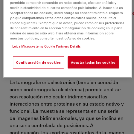
Presentamos Coral Cryo
permitirle compartir contenido en redes sociales, efectuar análisis y
medir la efectividad de nuestras campañas publicitarias. Al hacer clic en
Flujo de trabajo de tomografía crioelectrónica constant
“Aceptar todas las cookies”, usted otorga su consentimiento al respecto
y a que compartamos estos datos con nuestros socios (consulte el
¿Cryo Widefield o Cryo Confocal?
enlace siguiente). Siempre que lo desee, puede cambiar sus preferencias
de consentimiento en la sección “Configuración de cookies”, en la parte
inferior de nuestro sitio web. Para obtener más información sobre
nuestras políticas, consulte nuestro Aviso de cookies.
Leica Microsystems Cookie Partners Details
¿Qué es la Tomografía
Configuración de cookies
Aceptar todas las cookies
Crioelectrónica?
La tomografía crioelectrónica (también conocida
como criotomografía electrónica) permite analizar
con resolución molecular tridimensional las
interacciones entre proteínas en su estado nativo y
funcional. La muestra se representa en una serie
de imágenes bidimensionales, ya que se inclina en
una serie controlada de posiciones. A
continuación, los «cortes» resultantes de la imagen