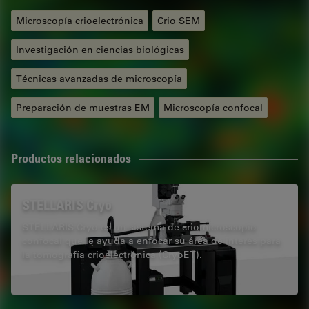
Microscopía crioelectrónica
Crio SEM
Investigación en ciencias biológicas
Técnicas avanzadas de microscopía
Preparación de muestras EM
Microscopía confocal
Productos relacionados
STELLARIS Cryo
STELLARIS Cryo es un sistema de criomicroscopio
confocal que le ayuda a enfocar su área de interés para
la tomografía crioelectrónica (CryoET).