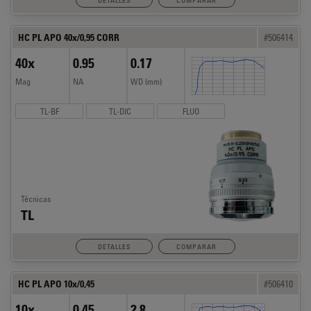
DETALLES
COMPARAR
HC PL APO 40x/0,95 CORR
#506414
40x
0.95
0.17
Mag
NA
WD (mm)
TL-BF
TL-DIC
FLUO
Técnicas
TL
DETALLES
COMPARAR
HC PL APO 10x/0,45
#506410
10x
0.45
2.8