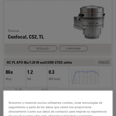
Técnicas
Confocal, CS2, TL
DETALLES
COMPARAR
HC PL APO 86x/1,20 W motCORR STED white
#506333
86x
1.2
0.3
Mag
NA
WD (mm)
TL-BF
FLUO
Nosotros y nuestros socios utilizamos cookies, otras tecnologías de
seguimiento y parte de los datos que usted nos proporciona
directamente (como sus datos de contacto) para mejorar su experiencia
Técnicas
de uso de nuestro sitio web, ofrecerle publicidad y contenido