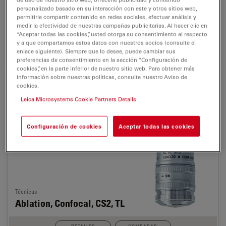
Confocal, CS2, MP, STED,
personalizado basado en su interacción con este y otros sitios web,
permitirle compartir contenido en redes sociales, efectuar análisis y
TL
medir la efectividad de nuestras campañas publicitarias. Al hacer clic en
“Aceptar todas las cookies”, usted otorga su consentimiento al respecto
y a que compartamos estos datos con nuestros socios (consulte el
DETALLES
COMPARAR
enlace siguiente). Siempre que lo desee, puede cambiar sus
preferencias de consentimiento en la sección “Configuración de
cookies”, en la parte inferior de nuestro sitio web. Para obtener más
HC PL APO 63x1,2 W CORR UVIS CS2
#506355
información sobre nuestras políticas, consulte nuestro Aviso de
cookies.
63x
1.2
0.22
Leica Microsystems Cookie Partners Details
Mag
NA
WD (mm)
Configuración de cookies
Aceptar todas las cookies
TL-BF
TL-DIC
TL-IMC
FLUO
Técnicas
Ablation, Confocal, CS2, TL