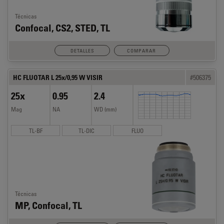
Técnicas
Confocal, CS2, STED, TL
DETALLES
COMPARAR
HC FLUOTAR L 25x/0,95 W VISIR
#506375
25x
0.95
2.4
Mag
NA
WD (mm)
TL-BF
TL-DIC
FLUO
Técnicas
MP, Confocal, TL