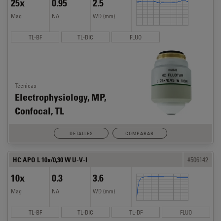
25x
0.95
2.5
Mag
NA
WD (mm)
TL-BF
TL-DIC
FLUO
Técnicas
Electrophysiology, MP,
Confocal, TL
DETALLES
COMPARAR
HC APO L 10x/0,30 W U-V-I
#506142
10x
0.3
3.6
Mag
NA
WD (mm)
TL-BF
TL-DIC
TL-DF
FLUO