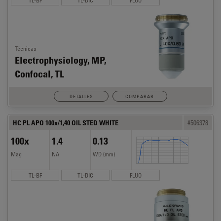
Técnicas
Electrophysiology, MP,
Confocal, TL
DETALLES
COMPARAR
HC PL APO 100x/1,40 OIL STED WHITE
#506378
100x
1.4
0.13
Mag
NA
WD (mm)
TL-BF
TL-DIC
FLUO