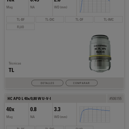
Mag
NA
WD (mm)
TL-BF
TL-DIC
TL-DF
TL-IMC
FLUO
Técnicas
TL
DETALLES
COMPARAR
HC APO L 40x/0,80 W U-V-I
#506155
40x
0.8
3.3
Mag
NA
WD (mm)
TL-BF
TL-DIC
FLUO