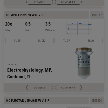
DETALLES
COMPARAR
HC APO L 20x/0,50 W U-V-I
#506147
20x
0.5
3.5
Mag
NA
WD (mm)
TL-BF
TL-DIC
TL-DF
FLUO
Técnicas
Electrophysiology, MP,
Confocal, TL
DETALLES
COMPARAR
HC FLUOTAR L 25x/0,95 W VISIR
#506374