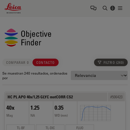
Leica Microsystems Logo
Togg
Introduzca
COMPARAR 0
CONTACTO
FILTRO
(240)
Se muestran 240 resultados, ordenados
por
HC PL APO 40x/1,25 GLYC motCORR CS2
#506423
40x
1.25
0.35
Mag
NA
WD (mm)
TL-BF
TL-DIC
FLUO