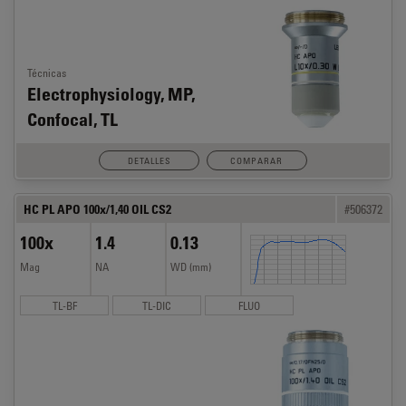
Técnicas
Electrophysiology, MP,
Confocal, TL
DETALLES
COMPARAR
HC PL APO 100x/1,40 OIL CS2
#506372
100x
1.4
0.13
Mag
NA
WD (mm)
TL-BF
TL-DIC
FLUO