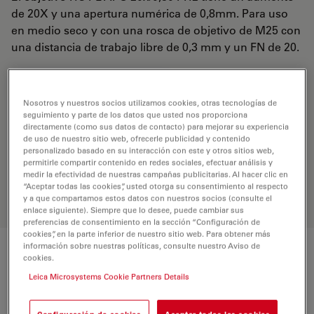
de 20X y una apertura numérica de 0,8mm. Para uso
en medio seco y con una rosca de objetivo de M25 con
una distancia de trabajo libre de 0,3 mm y un FN de 20.
REQUEST FOR QUOTE
Nosotros y nuestros socios utilizamos cookies, otras tecnologías de
seguimiento y parte de los datos que usted nos proporciona
directamente (como sus datos de contacto) para mejorar su experiencia
de uso de nuestro sitio web, ofrecerle publicidad y contenido
Encuentre la solución ideal. Explore
personalizado basado en su interacción con este y otros sitios web,
nuestro
Buscador de Objetivos
,
permitirle compartir contenido en redes sociales, efectuar análisis y
compare alternativas y encuentre la
medir la efectividad de nuestras campañas publicitarias. Al hacer clic en
opción que mejor se adapte a sus
“Aceptar todas las cookies”, usted otorga su consentimiento al respecto
necesidades.
y a que compartamos estos datos con nuestros socios (consulte el
enlace siguiente). Siempre que lo desee, puede cambiar sus
preferencias de consentimiento en la sección “Configuración de
cookies”, en la parte inferior de nuestro sitio web. Para obtener más
información sobre nuestras políticas, consulte nuestro Aviso de
Características
cookies.
Leica Microsystems Cookie Partners Details
Número de producto
11506530