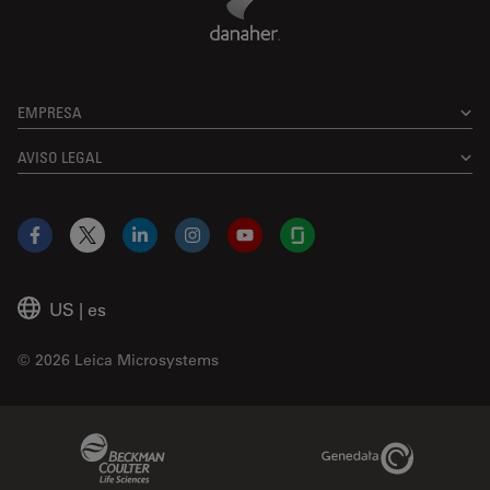
EMPRESA
AVISO LEGAL
Facebook
X
LinkedIn
Instagram
YouTube
Glassdoor
US
|
es
© 2026 Leica Microsystems
Beckman Coulter Link
Genedata Link