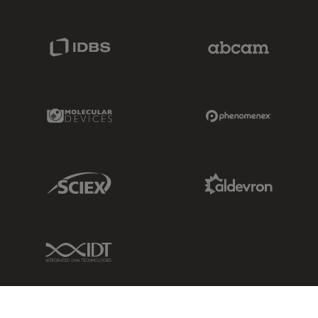
IDBS Link
Abcam Limited
Molecular Devices Link
Phenomenex L
Sciex Link
Aldevron Link
IDT Link