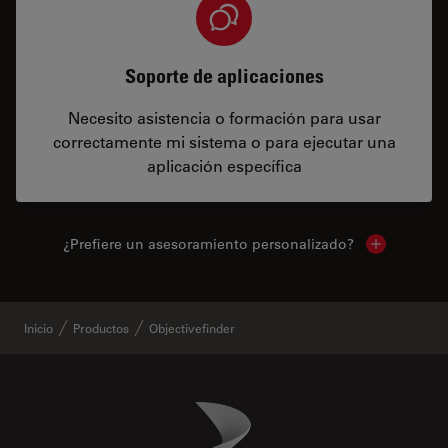
Soporte de aplicaciones
Necesito asistencia o formación para usar
correctamente mi sistema o para ejecutar una
aplicación específica
¿Prefiere un asesoramiento personalizado?
Show local 
Inicio
Productos
Objectivefinder
Danaher Logo
Footer