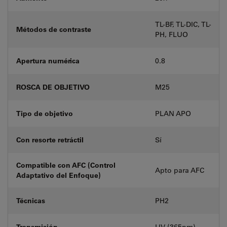
TL-BF, TL-DIC, TL-
Métodos de contraste
PH, FLUO
Apertura numérica
0.8
ROSCA DE OBJETIVO
M25
Tipo de objetivo
PLAN APO
Con resorte retráctil
Sí
Compatible con AFC (Control
Apto para AFC
Adaptativo del Enfoque)
Técnicas
PH2
Transmisión
UV (365nm)