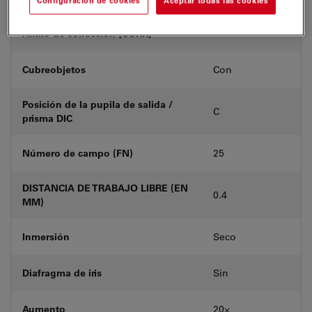
Configuración de cookies
Aceptar todas las cookies
Anillo de corrección (CORR)
-
Cubreobjetos
Con
Posición de la pupila de salida /
C
prisma DIC
Número de campo (FN)
25
DISTANCIA DE TRABAJO LIBRE (EN
0.4
MM)
Inmersión
Seco
Diafragma de iris
Sin
Aumento
20⨉