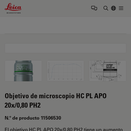
Leica Microsystems Logo
Togg
Introduzca
Objetivo de microscopio HC PL APO
20x/0,80 PH2
N.º de producto 11506530
El objetivo HC PL APO 20x/0,80 PH2 tiene un aumento