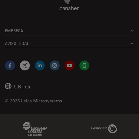
EMPRESA
AVISO LEGAL
Facebook
X
LinkedIn
Instagram
YouTube
Glassdoor
US
|
es
© 2026 Leica Microsystems
Beckman Coulter Link
Genedata Link