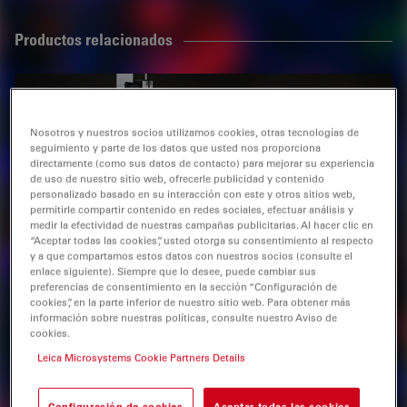
Productos relacionados
STELLARIS DIVE
DIVE y STELLARIS se han fusionado para proporcionarle
Nosotros y nuestros socios utilizamos cookies, otras tecnologías de
la potencia de la obtención de imágenes multicolor
seguimiento y parte de los datos que usted nos proporciona
directamente (como sus datos de contacto) para mejorar su experiencia
multifotónicas flexible.
de uso de nuestro sitio web, ofrecerle publicidad y contenido
personalizado basado en su interacción con este y otros sitios web,
permitirle compartir contenido en redes sociales, efectuar análisis y
medir la efectividad de nuestras campañas publicitarias. Al hacer clic en
“Aceptar todas las cookies”, usted otorga su consentimiento al respecto
y a que compartamos estos datos con nuestros socios (consulte el
DM4 B & DM6 B
enlace siguiente). Siempre que lo desee, puede cambiar sus
preferencias de consentimiento en la sección “Configuración de
Mejore su investigación clínica y en ciencias de la vida
cookies”, en la parte inferior de nuestro sitio web. Para obtener más
con los microscopios verticales DM4 B y DM6 B. Con
información sobre nuestras políticas, consulte nuestro Aviso de
soluciones de software flexibles, le permiten centrarse
cookies.
en los experimentos al tiempo que reducen el trabajo
Leica Microsystems Cookie Partners Details
manual.
Configuración de cookies
Aceptar todas las cookies