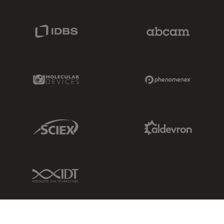
IDBS Link
Abcam Limited
Molecular Devices Link
Phenomenex L
Sciex Link
Aldevron Link
IDT Link