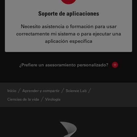
Soporte de aplicaciones
Necesito asistencia o formación para usar
correctamente mi sistema o para ejecutar una
aplicación específica
¿Prefiere un asesoramiento personalizado?
Show local 
Inicio
Aprender y compartir
Science Lab
Ciencias de la vida
Virología
Danaher Logo
Footer