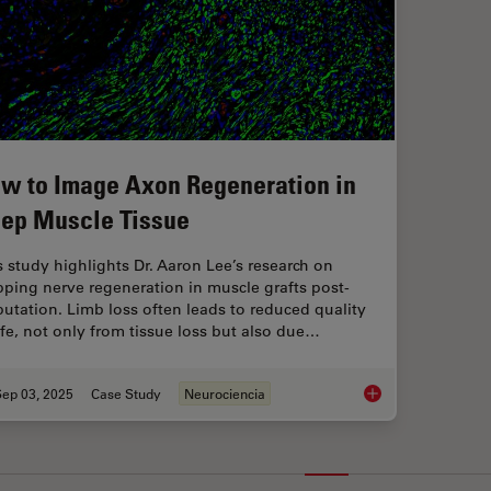
w to Image Axon Regeneration in
ep Muscle Tissue
s study highlights Dr. Aaron Lee’s research on
ping nerve regeneration in muscle grafts post-
utation. Limb loss often leads to reduced quality
life, not only from tissue loss but also due…
Sep 03, 2025
Case Study
Neurociencia
How to Image Axon 