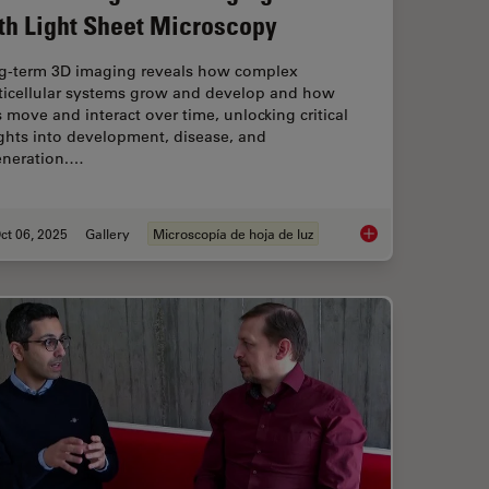
th Light Sheet Microscopy
g-term 3D imaging reveals how complex
ticellular systems grow and develop and how
s move and interact over time, unlocking critical
ghts into development, disease, and
eneration.…
ct 06, 2025
Gallery
Microscopía de hoja de luz
patial Analysis Tools for Breast Cancer Research
Focus on Long-Term 