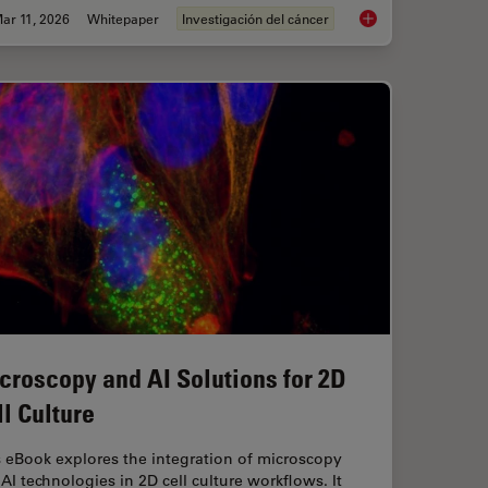
ar 11, 2026
Whitepaper
Investigación del cáncer
ts and Trends of Microscopy in Cancer Research
Researchers Insights
croscopy and AI Solutions for 2D
ll Culture
 eBook explores the integration of microscopy
AI technologies in 2D cell culture workflows. It