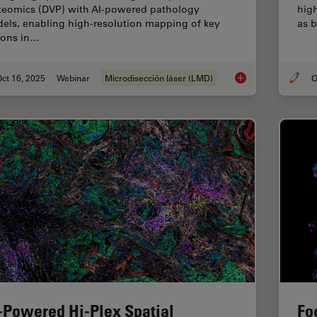
teomics (DVP) with AI-powered pathology
hig
els, enabling high-resolution mapping of key
as b
ions in…
ct 16, 2025
Webinar
Microdisección láser (LMD)
O
AI meets Deep Visua
-Powered Hi-Plex Spatial
Fo