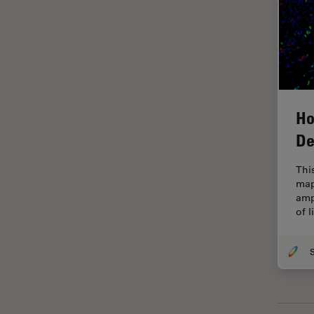
Imágenes cuantitativas
Imágenes de células vivas
Imagenología in vivo de
organismos completos
Imagenología y análisis de
Ho
tejidos avanzados
De
Imperial Imaging Hub
Industria Metalúrgica
Thi
map
Industrie électronique et des
amp
semi-conducteurs
of 
Inmunofluorescencia
Inteligencia Artificial
Inverted Microscopy
Investigación del cáncer