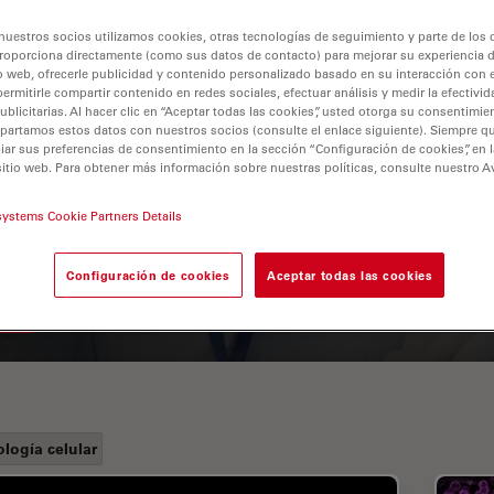
nuestros socios utilizamos cookies, otras tecnologías de seguimiento y parte de los
roporciona directamente (como sus datos de contacto) para mejorar su experiencia 
o web, ofrecerle publicidad y contenido personalizado basado en su interacción con e
permitirle compartir contenido en redes sociales, efectuar análisis y medir la efectivi
licitarias. Al hacer clic en “Aceptar todas las cookies”, usted otorga su consentimie
partamos estos datos con nuestros socios (consulte el enlace siguiente). Siempre qu
r sus preferencias de consentimiento en la sección “Configuración de cookies”, en la
sitio web. Para obtener más información sobre nuestras políticas, consulte nuestro A
A Guide to Fluorescence
systems Cookie Partners Details
Lifetime Imaging Microscopy
(FLIM)
Configuración de cookies
Aceptar todas las cookies
ología celular