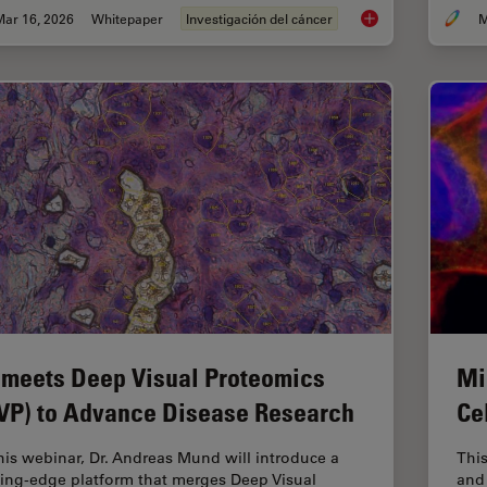
Mar 16, 2026
Whitepaper
Investigación del cáncer
M
History, Developmen
 meets Deep Visual Proteomics
Mi
VP) to Advance Disease Research
Ce
this webinar, Dr. Andreas Mund will introduce a
This
ting-edge platform that merges Deep Visual
and 