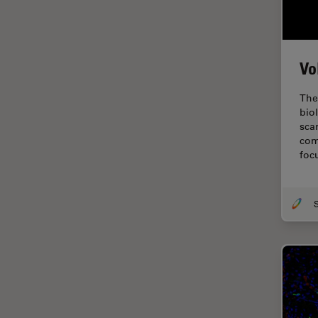
fluorescencia)
Fluorescencia
Fluoróforo
Vo
FluoSync
The
FRAP
bio
sca
Fresado con haz de iones
com
FRET
foc
Funciones de STELLARIS
Garantía de calidad / Control
de calidad
Ginecología y Urología
Granos
Historia
HyD