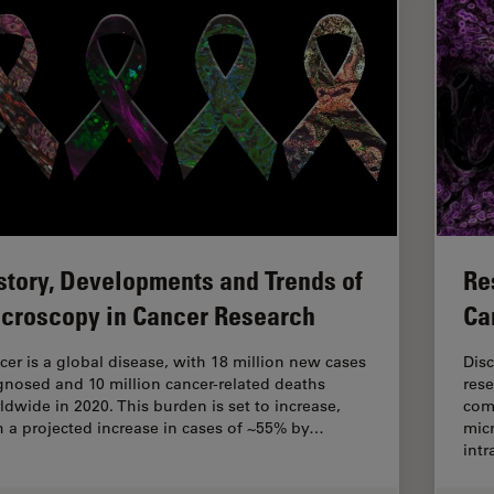
story, Developments and Trends of
Re
croscopy in Cancer Research
Ca
cer is a global disease, with 18 million new cases
Dis
gnosed and 10 million cancer-related deaths
rese
ldwide in 2020. This burden is set to increase,
com
h a projected increase in cases of ~55% by…
micr
int