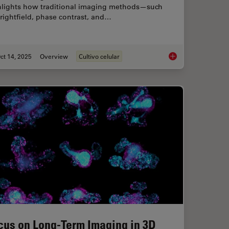
hlights how traditional imaging methods—such
rightfield, phase contrast, and…
ct 14, 2025
Overview
Cultivo celular
l Proteomics (DVP) to Advance Disease Research
Microscopy and AI So
cus on Long-Term Imaging in 3D