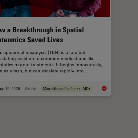
w a Breakthrough in Spatial
oteomics Saved Lives
c epidermal necrolysis (TEN) is a rare but
astating reaction to common medications like
biotics or gout treatments. It begins innocuously,
n as a rash, but can escalate rapidly into…
ep 15, 2025
Article
Microdisección láser (LMD)
mage Analysis
How a Breakthrough 