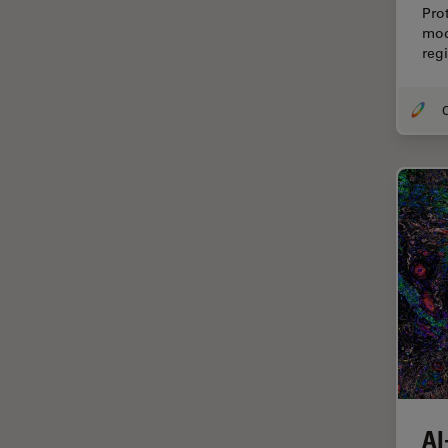
Pro
Cirugía de córnea
mod
reg
Cirugía de glaucoma
Cirugías de retina
O
CLEM
Conceptos básicos de
microscopía
Congelación a alta presión
Conservación de arte
Contrast Methods in Light
Microscopy
Crio SEM
Cultivo celular
De microscopía
AI
Disección