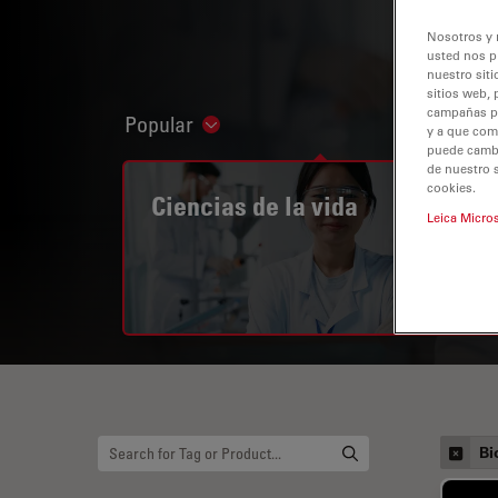
Nosotros y 
usted nos p
nuestro siti
sitios web, 
campañas pub
Popular
Show subnavigation
y a que com
puede cambia
de nuestro 
cookies.
Ciencias de la vida
Leica Micro
Bi