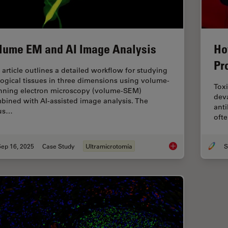
lume EM and AI Image Analysis
Ho
Pr
 article outlines a detailed workflow for studying
logical tissues in three dimensions using volume-
Toxi
nning electron microscopy (volume-SEM)
dev
bined with AI-assisted image analysis. The
anti
us…
ofte
Sep 16, 2025
Case Study
Ultramicrotomía
S
Volume EM and AI I