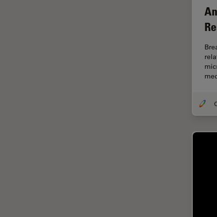
An
Dispersión Raman Coherente
Re
(CRS)
Drosophila Research
Bre
rel
Educación
mic
Enfermedades
mec
neurodegenerativas
Ergonomía
O
Especialidades médicas
Espectroscopia de
descomposición inducida por
láser (LIBS)
F-Techniques
Fabricación de baterías
FLIM (microscopía de
tiempos de vida de