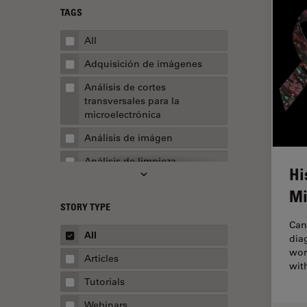
TAGS
All
Adquisición de imágenes
Análisis de cortes
transversales para la
microelectrónica
Análisis de imágen
Análisis de limpieza
Hi
Análisis multiplex espacial
Mi
STORY TYPE
Apertura numérica
Can
AR Surgery
All
dia
wor
Automoción y transporte
Articles
wit
Biofarmacia
Tutorials
Biología celular
Webinars