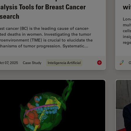
alysis Tools for Breast Cancer
wi
search
Lon
mul
ast cancer (BC) is the leading cause of cancer-
cell
ated deaths in women. Investigating the tumor
insi
roenvironment (TME) is crucial to elucidate the
reg
hanisms of tumor progression. Systematic…
ct 07, 2025
Case Study
Inteligencia Artificial
O
AI-Powered Hi-Plex S