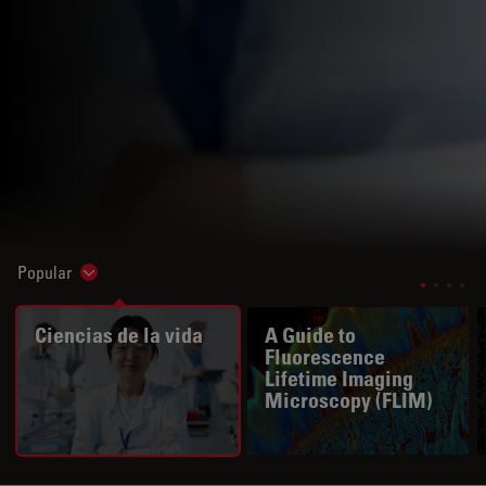
Popular
Show subnavigation
Ciencias de la vida
A Guide to
Fluorescence
Lifetime Imaging
Microscopy (FLIM)