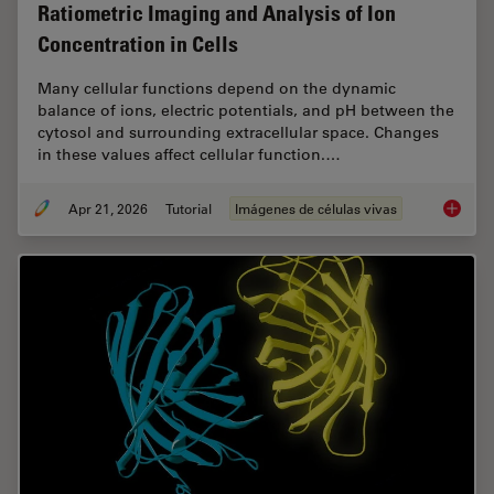
Ratiometric Imaging and Analysis of Ion
Concentration in Cells
Many cellular functions depend on the dynamic
balance of ions, electric potentials, and pH between the
cytosol and surrounding extracellular space. Changes
in these values affect cellular function.…
Apr 21, 2026
Tutorial
Imágenes de células vivas
Ratiomet