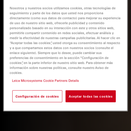
Nosotros y nuestros socios utilizamos cookies, otras tecnologías de
seguimiento y parte de los datos que usted nos proporciona
directamente (como sus datos de contacto) para mejorar su experiencia
de uso de nuestro sitio web, ofrecerle publicidad y contenido
personalizado basado en su interacción con este y otros sitios web,
permitirle compartir contenido en redes sociales, efectuar análisis y
medir la efectividad de nuestras campañas publicitarias. Al hacer clic en
“Aceptar todas las cookies”, usted otorga su consentimiento al respecto
y a que compartamos estos datos con nuestros socios (consulte el
enlace siguiente). Siempre que lo desee, puede cambiar sus
preferencias de consentimiento en la sección “Configuración de
cookies”, en la parte inferior de nuestro sitio web. Para obtener más
información sobre nuestras políticas, consulte nuestro Aviso de
cookies.
Leica Microsystems Cookie Partners Details
Configuración de cookies
Aceptar todas las cookies