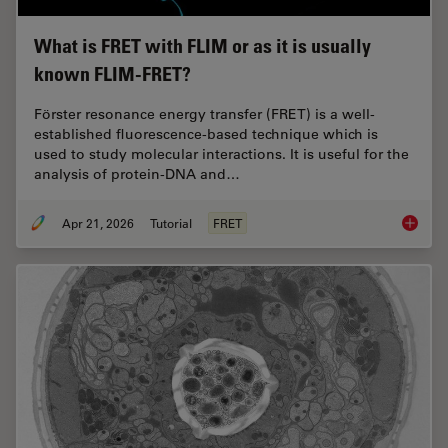
What is FRET with FLIM or as it is usually
known FLIM-FRET?
Förster resonance energy transfer (FRET) is a well-
established fluorescence-based technique which is
used to study molecular interactions. It is useful for the
analysis of protein-DNA and…
Apr 21, 2026
Tutorial
FRET
What is