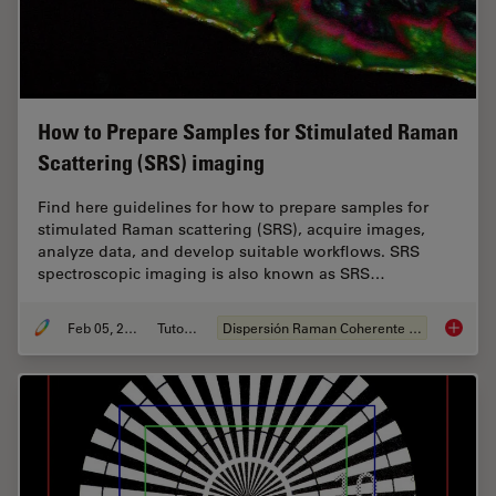
How to Prepare Samples for Stimulated Raman
Scattering (SRS) imaging
Find here guidelines for how to prepare samples for
stimulated Raman scattering (SRS), acquire images,
analyze data, and develop suitable workflows. SRS
spectroscopic imaging is also known as SRS…
Feb 05, 2024
Tutorial
Dispersión Raman Coherente (CRS)
How to 