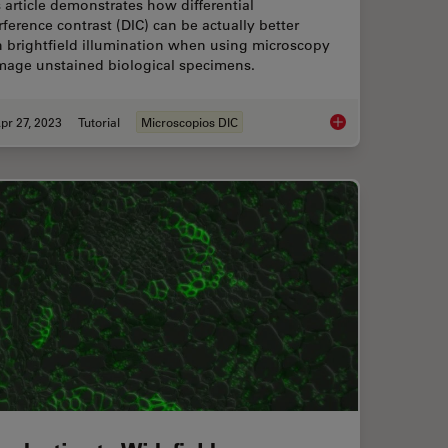
 article demonstrates how differential
rference contrast (DIC) can be actually better
n brightfield illumination when using microscopy
image unstained biological specimens.
pr 27, 2023
Tutorial
Microscopios DIC
 Inspection with Microscope Contrast Methods
Differential Interfe