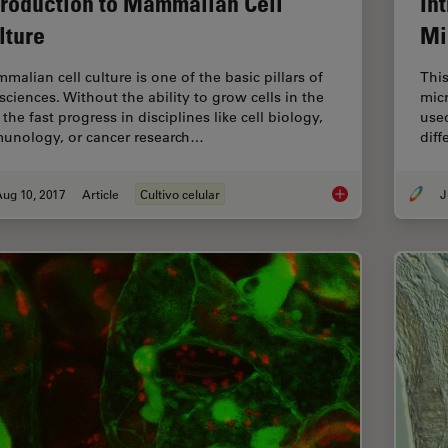
troduction to Mammalian Cell
In
lture
Mi
malian cell culture is one of the basic pillars of
This
 sciences. Without the ability to grow cells in the
mic
 the fast progress in disciplines like cell biology,
used
unology, or cancer research…
dif
ug 10, 2017
Article
Cultivo celular
J
Introduction to Mam