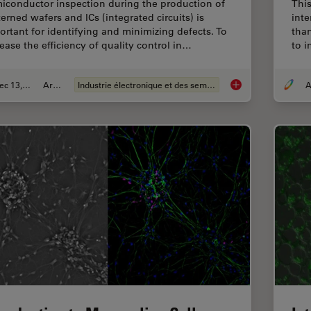
iconductor inspection during the production of
This
terned wafers and ICs (integrated circuits) is
inte
ortant for identifying and minimizing defects. To
tha
rease the efficiency of quality control in…
to 
Dec 13, 2023
Article
Industrie électronique et des semi-conducteurs
A
Rapid Semiconductor