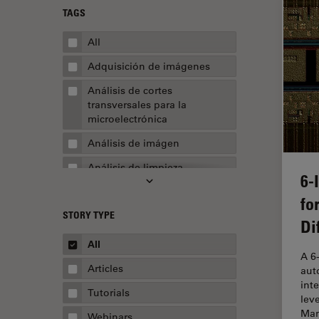
TAGS
All
Adquisición de imágenes
Análisis de cortes
transversales para la
microelectrónica
Análisis de imágen
Análisis de limpieza
6-
Análisis multiplex espacial
fo
STORY TYPE
Apertura numérica
Di
AR Surgery
All
A 6
Automoción y transporte
Articles
aut
int
Biofarmacia
Tutorials
leve
Biología celular
Man
Webinars