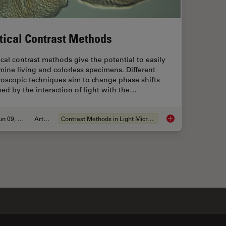
tical Contrast Methods
cal contrast methods give the potential to easily
ine living and colorless specimens. Different
roscopic techniques aim to change phase shifts
ed by the interaction of light with the…
Jun 09, 2011
Article
Contrast Methods in Light Microscopy
-Cell Imaging
Optical Contrast Me