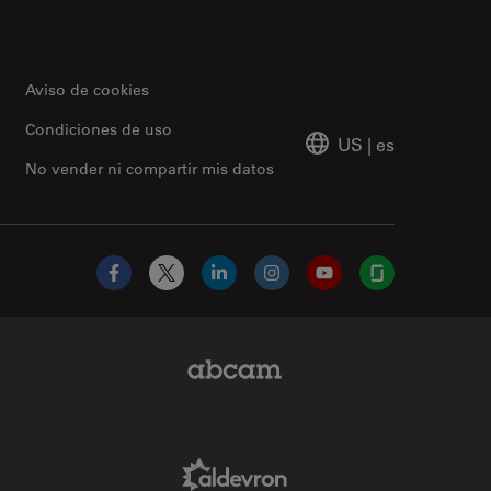
Aviso de cookies
Condiciones de uso
US
|
es
No vender ni compartir mis datos
Facebook
X
LinkedIn
Instagram
YouTube
Glassdoor
Abcam Limited Link
Aldevron Link