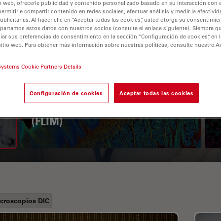
o web, ofrecerle publicidad y contenido personalizado basado en su interacción con e
permitirle compartir contenido en redes sociales, efectuar análisis y medir la efectivi
licitarias. Al hacer clic en “Aceptar todas las cookies”, usted otorga su consentimie
partamos estos datos con nuestros socios (consulte el enlace siguiente). Siempre qu
r sus preferencias de consentimiento en la sección “Configuración de cookies”, en la
sitio web. Para obtener más información sobre nuestras políticas, consulte nuestro A
systems Cookie Partners Details
A Guide to Fluorescence
Configuración de cookies
Aceptar todas las cookies
Lifetime Imaging Microscopy
(FLIM)
croscopios DIC