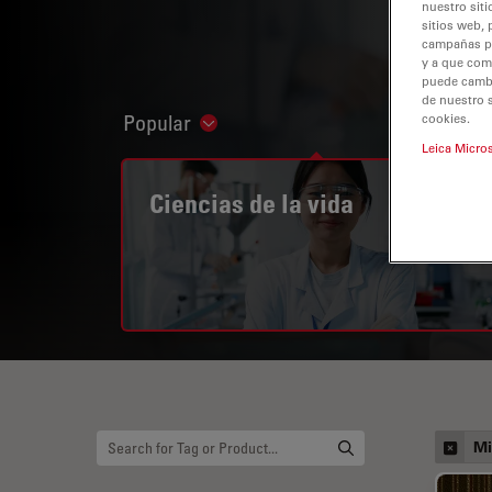
nuestro siti
sitios web, 
campañas pub
y a que com
puede cambia
de nuestro 
Popular
cookies.
Show subnavigation
Leica Micro
Ciencias de la vida
Mi