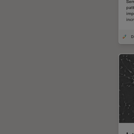
Sem
pat
Cirugía de córnea
imp
inc
Cirugía de glaucoma
Cirugías de retina
CLEM
Conceptos básicos de
microscopía
Congelación a alta presión
Conservación de arte
Contrast Methods in Light
Microscopy
Crio SEM
Cultivo celular
De microscopía
Disección