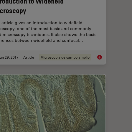
troduction to Widefield
croscopy
 article gives an introduction to widefield
roscopy, one of the most basic and commonly
 microscopy techniques. It also shows the basic
ferences between widefield and confocal…
un 29, 2017
Article
Microscopía de campo amplio
malian Cell Culture
Introduction to Wide