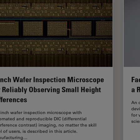
Inch Wafer Inspection Microscope
Fa
r Reliably Observing Small Height
a 
fferences
An o
devi
-inch wafer inspection microscope with
for 
omated and reproducible DIC (differential
scie
erference contrast) imaging, no matter the skill
l of users, is described in this article.
ufacturing…