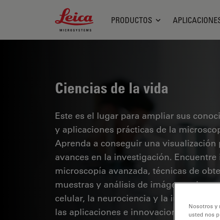
Leica Microsystems Logo
PRODUCTOS
APLICACIONE
Ciencias de la vida
Este es el lugar para ampliar sus cono
y aplicaciones prácticas de la microsco
Aprenda a conseguir una visualización 
avances en la investigación. Encuentre
microscopía avanzada, técnicas de obt
muestras y análisis de imágenes. Los te
celular, la neurociencia y la investigaci
Nosotros y 
las aplicaciones e innovaciones de van
usted nos p