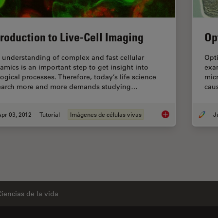
troduction to Live-Cell Imaging
Op
 understanding of complex and fast cellular
Opti
amics is an important step to get insight into
exam
logical processes. Therefore, today’s life science
mic
earch more and more demands studying…
caus
pr 03, 2012
Tutorial
Imágenes de células vivas
Introduction to Live
Ciencias de la vida