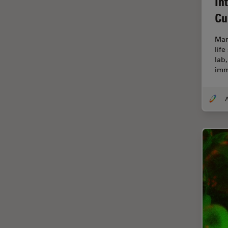
In
Cu
Dispersión Raman Coherente
(CRS)
Mam
Drosophila Research
life
lab,
Educación
imm
Enfermedades
neurodegenerativas
A
Ergonomía
Especialidades médicas
Espectroscopia de
descomposición inducida por
láser (LIBS)
F-Techniques
Fabricación de baterías
FLIM (microscopía de
tiempos de vida de