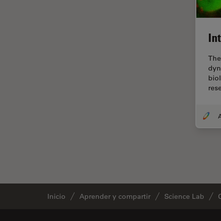
fluorescencia)
Fluorescencia
In
Fluoróforo
FluoSync
The
dyn
FRAP
bio
res
Fresado con haz de iones
FRET
A
Funciones de STELLARIS
Garantía de calidad / Control
de calidad
Ginecología y Urología
Granos
Inicio
Aprender y compartir
Science Lab
Historia
HyD