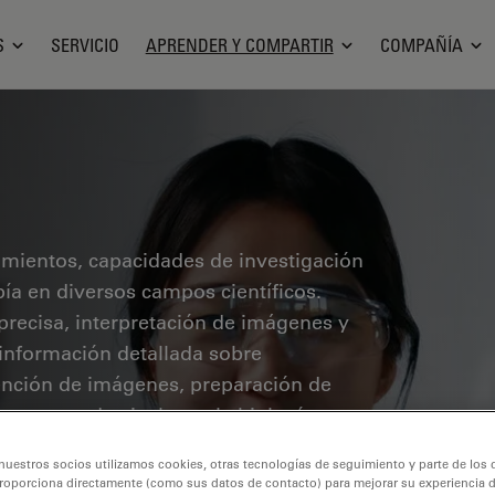
S
SERVICIO
APRENDER Y COMPARTIR
COMPAÑÍA
cimientos, capacidades de investigación
pía en diversos campos científicos.
precisa, interpretación de imágenes y
 información detallada sobre
ención de imágenes, preparación de
mas tratados incluyen la biología
ón del cáncer, con especial atención a
nuestros socios utilizamos cookies, otras tecnologías de seguimiento y parte de los
guardia.
roporciona directamente (como sus datos de contacto) para mejorar su experiencia 