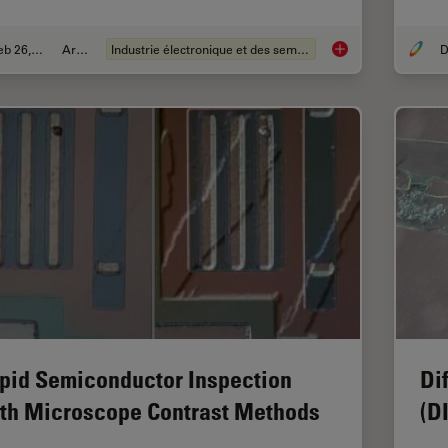
Feb 26, 2026
Article
Industrie électronique et des semi-conducteurs
D
6-Inch Wafer Inspect
pid Semiconductor Inspection
Di
th Microscope Contrast Methods
(D