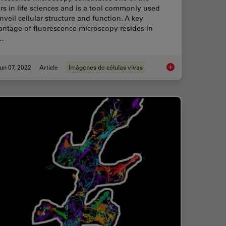
ars in life sciences and is a tool commonly used
nveil cellular structure and function. A key
antage of fluorescence microscopy resides in
…
un 07, 2022
Article
Imágenes de células vivas
Protein Interactions by Non-Fitting and Easy FRET-FLIM Approaches
TauInteraction – Stu