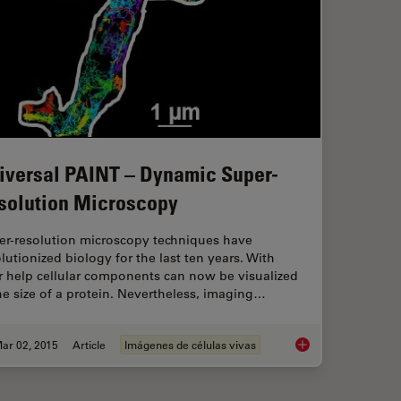
iversal PAINT – Dynamic Super-
solution Microscopy
er-resolution microscopy techniques have
lutionized biology for the last ten years. With
r help cellular components can now be visualized
he size of a protein. Nevertheless, imaging…
ar 02, 2015
Article
Imágenes de células vivas
chniques
Universal PAINT – D