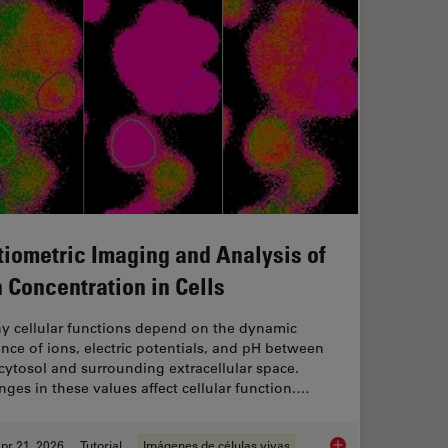
tiometric Imaging and Analysis of
n Concentration in Cells
y cellular functions depend on the dynamic
nce of ions, electric potentials, and pH between
cytosol and surrounding extracellular space.
ges in these values affect cellular function.…
pr 21, 2026
Tutorial
Imágenes de células vivas
IM or as it is usually known FLIM-FRET?
Ratiometric Imaging 