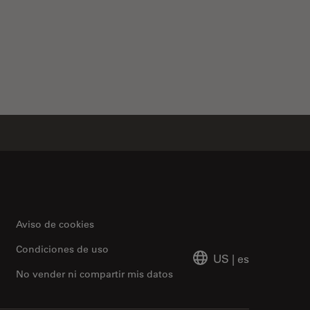
nergy Transfer (FRET)
Aviso de cookies
Condiciones de uso
US
|
es
No vender ni compartir mis datos