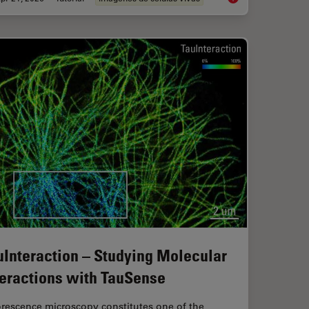
uInteraction – Studying Molecular
teractions with TauSense
orescence microscopy constitutes one of the