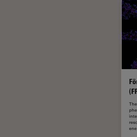
fluorescencia)
Fluorescencia
Fluoróforo
FluoSync
FRAP
Fresado con haz de iones
FRET
Funciones de STELLARIS
Fö
Garantía de calidad / Control
(F
de calidad
Ginecología y Urología
The
phe
Granos
int
res
Historia
ene
HyD