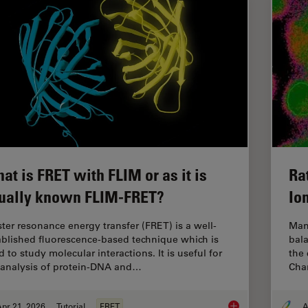
at is FRET with FLIM or as it is
Ra
ually known FLIM-FRET?
Io
ster resonance energy transfer (FRET) is a well-
Man
ablished fluorescence-based technique which is
bala
 to study molecular interactions. It is useful for
the 
 analysis of protein-DNA and…
Chan
pr 21, 2026
Tutorial
FRET
A
What is FRET with FL