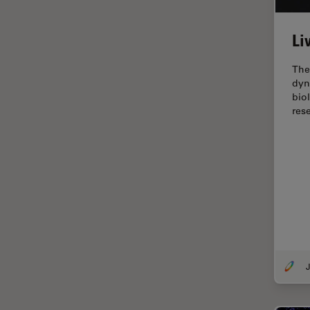
Dispersión Raman Coherente
(CRS)
Li
Drosophila Research
The
Educación
dyn
bio
Enfermedades
res
neurodegenerativas
Ergonomía
Especialidades médicas
Espectroscopia de
descomposición inducida por
láser (LIBS)
F-Techniques
Fabricación de baterías
J
FLIM (microscopía de
tiempos de vida de