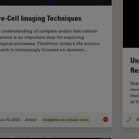
ve-Cell Imaging Techniques
 understanding of complex and/or fast cellular
amics is an important step for exploring
logical processes. Therefore, today’s life science
earch is increasingly focused on dynamic…
Un
Re
Sup
revo
thei
at t
an 10, 2022
Article
Imágenes de células vivas
M
Live-Cell Imaging Te