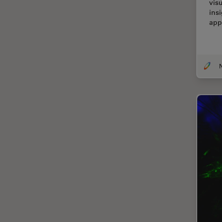
vis
ins
Cirugía de córnea
app
Cirugía de glaucoma
Cirugías de retina
CLEM
Conceptos básicos de
microscopía
Congelación a alta presión
Conservación de arte
Contrast Methods in Light
Microscopy
Crio SEM
Cultivo celular
De microscopía
Disección