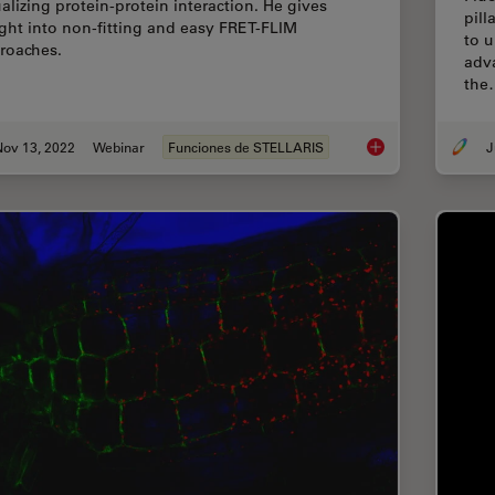
ualizing protein-protein interaction. He gives
pill
ight into non-fitting and easy FRET-FLIM
to u
roaches.
adv
the
Nov 13, 2022
Webinar
Funciones de STELLARIS
J
Visualizing Protein-