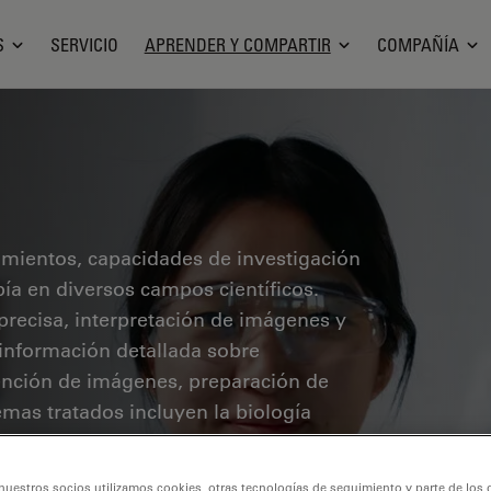
S
SERVICIO
APRENDER Y COMPARTIR
COMPAÑÍA
cimientos, capacidades de investigación
pía en diversos campos científicos.
precisa, interpretación de imágenes y
 información detallada sobre
ención de imágenes, preparación de
mas tratados incluyen la biología
ón del cáncer, con especial atención a
guardia.
nuestros socios utilizamos cookies, otras tecnologías de seguimiento y parte de los