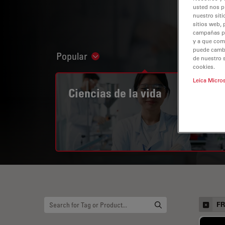
usted nos p
nuestro siti
sitios web, 
campañas pub
y a que com
puede cambia
Popular
Show subnavigation
de nuestro 
cookies.
Leica Micro
Ciencias de la vida
F