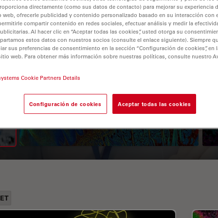
roporciona directamente (como sus datos de contacto) para mejorar su experiencia 
o web, ofrecerle publicidad y contenido personalizado basado en su interacción con e
permitirle compartir contenido en redes sociales, efectuar análisis y medir la efectivi
licitarias. Al hacer clic en “Aceptar todas las cookies”, usted otorga su consentimie
partamos estos datos con nuestros socios (consulte el enlace siguiente). Siempre qu
r sus preferencias de consentimiento en la sección “Configuración de cookies”, en la
sitio web. Para obtener más información sobre nuestras políticas, consulte nuestro A
systems Cookie Partners Details
A Guide to Fluorescence
Lifetime Imaging Microscopy
Configuración de cookies
Aceptar todas las cookies
(FLIM)
RET