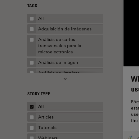
TAGS
All
Adquisición de imágenes
Análisis de cortes
transversales para la
microelectrónica
Análisis de imágen
Análisis de limpieza
Wh
Análisis multiplex espacial
us
STORY TYPE
Apertura numérica
För
AR Surgery
All
est
used
Automoción y transporte
Articles
the
Biofarmacia
Tutorials
Biología celular
Webinars
A