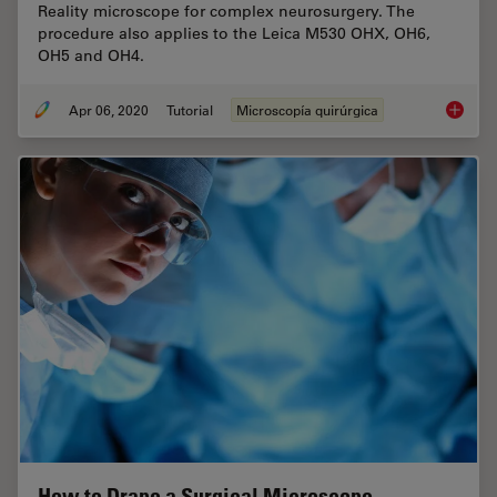
Reality microscope for complex neurosurgery. The
procedure also applies to the Leica M530 OHX, OH6,
OH5 and OH4.
Apr 06, 2020
Tutorial
Microscopía quirúrgica
How to 
How to Drape a Surgical Microscope