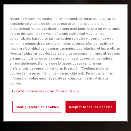
Nosotros y nuestros socios utilizamos cookies, otras tecnologías de
seguimiento y parte de los datos que usted nos proporciona
directamente (como sus datos de contacto) para mejorar su experiencia
de uso de nuestro sitio web, ofrecerle publicidad y contenido
personalizado basado en su interacción con este y otros sitios web,
permitirle compartir contenido en redes sociales, efectuar análisis y
medir la efectividad de nuestras campañas publicitarias. Al hacer clic en
“Aceptar todas las cookies”, usted otorga su consentimiento al respecto
y a que compartamos estos datos con nuestros socios (consulte el
enlace siguiente). Siempre que lo desee, puede cambiar sus
preferencias de consentimiento en la sección “Configuración de
cookies”, en la parte inferior de nuestro sitio web. Para obtener más
información sobre nuestras políticas, consulte nuestro Aviso de
cookies.
Leica Microsystems Cookie Partners Details
Configuración de cookies
Aceptar todas las cookies