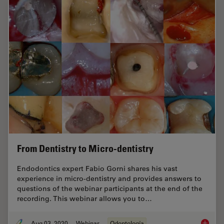
From Dentistry to Micro-dentistry
Endodontics expert Fabio Gorni shares his vast
experience in micro-dentistry and provides answers to
questions of the webinar participants at the end of the
recording. This webinar allows you to…
Aug 03, 2020
Webinar
Odontología
From De