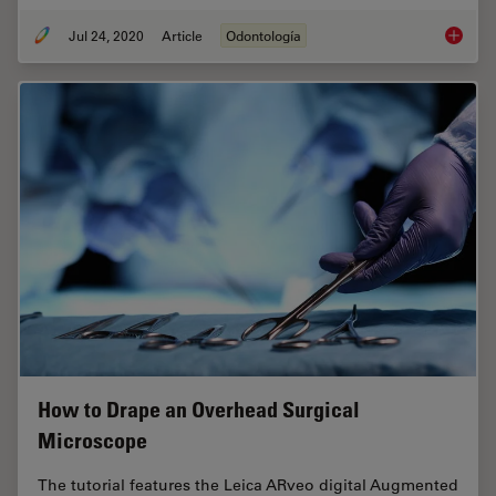
Jul 24, 2020
Article
Odontología
How Den
How to Drape an Overhead Surgical
Microscope
The tutorial features the Leica ARveo digital Augmented