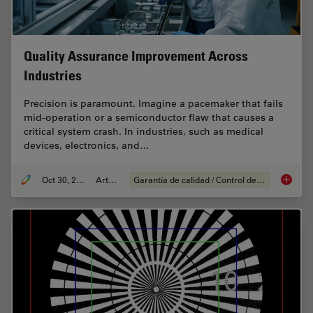
Quality Assurance Improvement Across
Industries
Precision is paramount. Imagine a pacemaker that fails
mid-operation or a semiconductor flaw that causes a
critical system crash. In industries, such as medical
devices, electronics, and…
Oct 30, 2025
Article
Garantía de calidad / Control de calidad
Quality