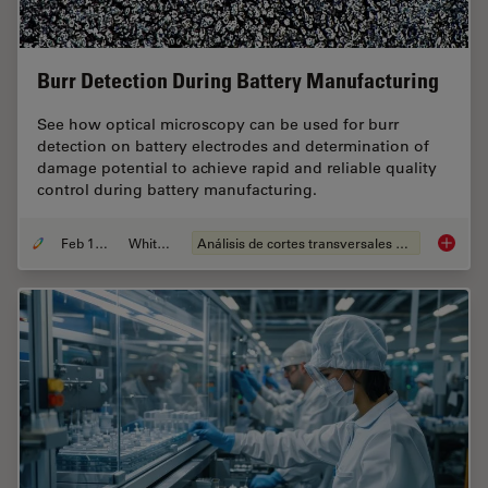
Burr Detection During Battery Manufacturing
See how optical microscopy can be used for burr
detection on battery electrodes and determination of
damage potential to achieve rapid and reliable quality
control during battery manufacturing.
Feb 12, 2026
Whitepaper
Análisis de cortes transversales para la microelectrónica
Burr De