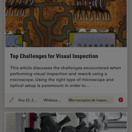
Top Challenges for Visual Inspection
This article discusses the challenges encountered when
performing visual inspection and rework using a
microscope. Using the right type of microscope and
optical setup is paramount in order to…
Sep 22, 2023
Whitepaper
Microscopios de inspección
Top Chal