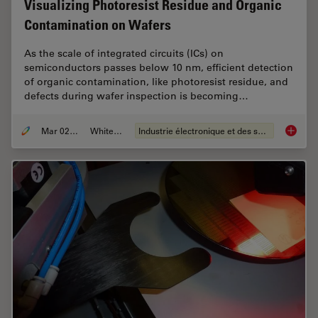
Visualizing Photoresist Residue and Organic
Contamination on Wafers
As the scale of integrated circuits (ICs) on
semiconductors passes below 10 nm, efficient detection
of organic contamination, like photoresist residue, and
defects during wafer inspection is becoming…
Mar 02, 2026
Whitepaper
Industrie électronique et des semi-conducteurs
Visuali