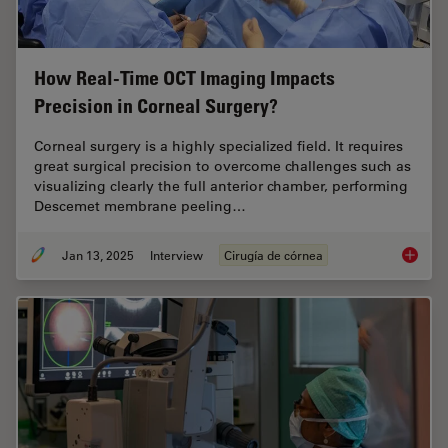
How Real-Time OCT Imaging Impacts
Precision in Corneal Surgery?
Corneal surgery is a highly specialized field. It requires
great surgical precision to overcome challenges such as
visualizing clearly the full anterior chamber, performing
Descemet membrane peeling…
Jan 13, 2025
Interview
Cirugía de córnea
How Rea