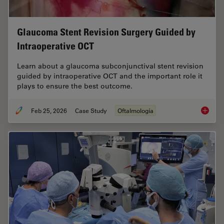
Glaucoma Stent Revision Surgery Guided by
Intraoperative OCT
Learn about a glaucoma subconjunctival stent revision
guided by intraoperative OCT and the important role it
plays to ensure the best outcome.
Feb 25, 2026
Case Study
Oftalmología
Glaucom