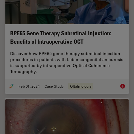
RPE65 Gene Therapy Subretinal Injection:
Benefits of Intraoperative OCT
Discover how RPE65 gene therapy subretinal injection
procedures in patients with Leber congenital amaurosis
is supported by intraoperative Optical Coherence
Tomography.
Feb 01, 2024
Case Study
Oftalmología
RPE65 G