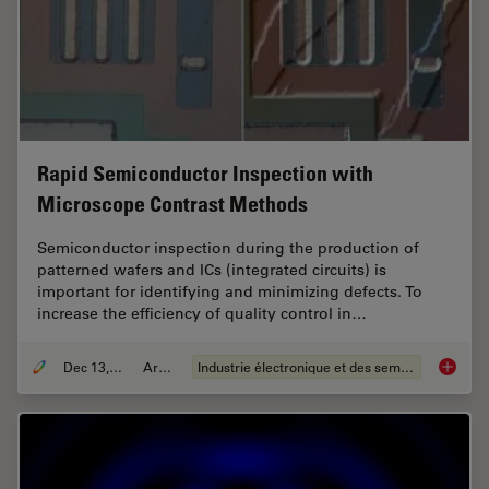
Rapid Semiconductor Inspection with
Microscope Contrast Methods
Semiconductor inspection during the production of
patterned wafers and ICs (integrated circuits) is
important for identifying and minimizing defects. To
increase the efficiency of quality control in…
Dec 13, 2023
Article
Industrie électronique et des semi-conducteurs
Rapid S