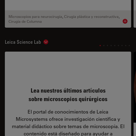
Microscopios para neurocirugía
,
Cirugía plástica y reconstructiva
,
Cirugía de Columna
Product
Leica Science Lab
Show subnavigation
Lea nuestros últimos artículos
sobre microscopios quirúrgicos
El portal de conocimientos de Leica
Microsystems ofrece investigación científica y
material didáctico sobre temas de microscopía. El
contenido está diseñado para ayudar a