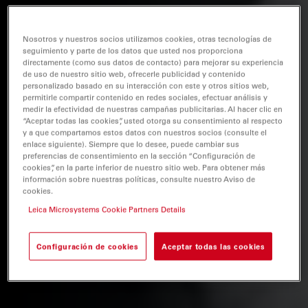
Nosotros y nuestros socios utilizamos cookies, otras tecnologías de
seguimiento y parte de los datos que usted nos proporciona
directamente (como sus datos de contacto) para mejorar su experiencia
de uso de nuestro sitio web, ofrecerle publicidad y contenido
personalizado basado en su interacción con este y otros sitios web,
permitirle compartir contenido en redes sociales, efectuar análisis y
medir la efectividad de nuestras campañas publicitarias. Al hacer clic en
“Aceptar todas las cookies”, usted otorga su consentimiento al respecto
y a que compartamos estos datos con nuestros socios (consulte el
enlace siguiente). Siempre que lo desee, puede cambiar sus
preferencias de consentimiento en la sección “Configuración de
cookies”, en la parte inferior de nuestro sitio web. Para obtener más
información sobre nuestras políticas, consulte nuestro Aviso de
cookies.
Leica Microsystems Cookie Partners Details
Configuración de cookies
Aceptar todas las cookies