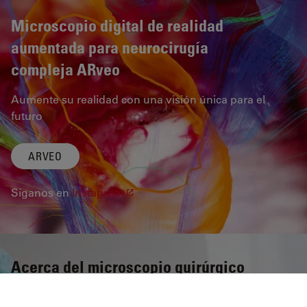
Microscopio digital de realidad
aumentada para neurocirugía
compleja ARveo
Aumente su realidad con una visión única para el
futuro
ARVEO
Síganos en
Instagram
Acerca del microscopio quirúrgico
¿Qué espera un cirujano de un microscopio