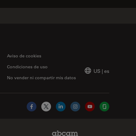
Aviso de cookies
Condiciones de uso
US
|
es
No vender ni compartir mis datos
Facebook
X
LinkedIn
Instagram
YouTube
Glassdoor
Abcam Limited Link