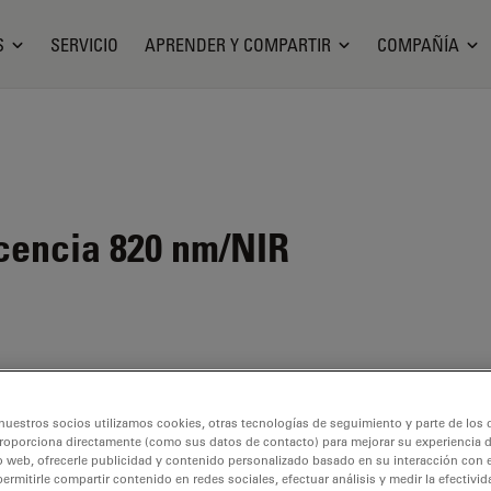
S
SERVICIO
APRENDER Y COMPARTIR
COMPAÑÍA
cencia 820 nm/NIR
ima
nuestros socios utilizamos cookies, otras tecnologías de seguimiento y parte de los
irujano
roporciona directamente (como sus datos de contacto) para mejorar su experiencia 
durante
o web, ofrecerle publicidad y contenido personalizado basado en su interacción con e
permitirle compartir contenido en redes sociales, efectuar análisis y medir la efectivi
scopio