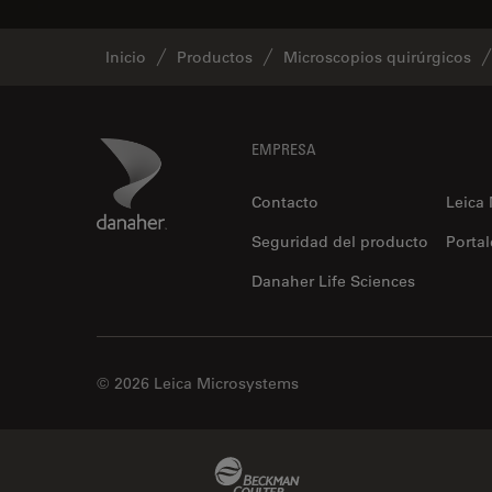
Inicio
Productos
Microscopios quirúrgicos
Footer
Danaher Logo
EMPRESA
Contacto
Leica
Seguridad del producto
Portal
Danaher Life Sciences
© 2026 Leica Microsystems
Beckman Coulter Link