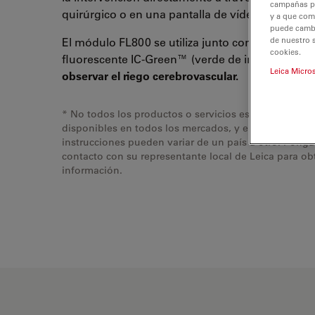
campañas pub
quirúrgico o en una pantalla de vídeo.
y a que com
puede cambia
de nuestro 
El módulo FL800 se utiliza junto con el colorant
cookies.
fluorescente IC-Green™ (verde de indocianina) 
Leica Micro
observar el riego cerebrovascular.
* No todos los productos o servicios están aprobado
disponibles en todos los mercados, y el etiquetado y
instrucciones pueden variar de un país a otro. Póng
contacto con su representante local de Leica para o
información.