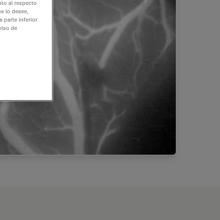
nto al respecto
e lo desee,
 parte inferior
viso de