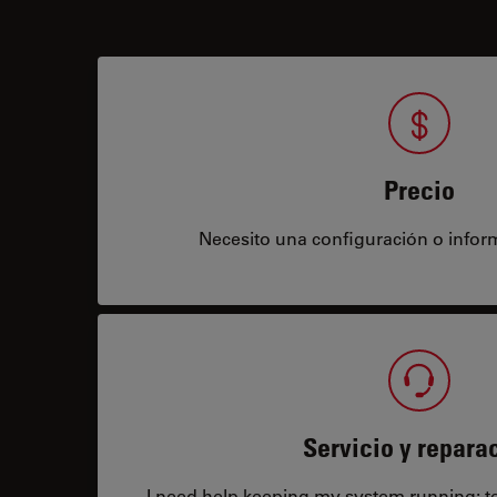
Precio
Necesito una configuración o infor
Servicio y repara
I need help keeping my system running: tec