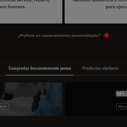
are licenses.
para ejecu
¿Prefiere un asesoramiento personalizado?
Show local 
Comprados frecuentemente juntos
Productos similares
M53
gicos
Micro