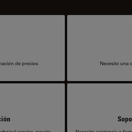
mación de precios
Necesito una 
ción
Sopo
hnical service, repairs,
Necesito asistencia o fo