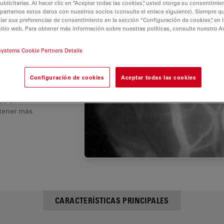
licitarias. Al hacer clic en “Aceptar todas las cookies”, usted otorga su consentimie
partamos estos datos con nuestros socios (consulte el enlace siguiente). Siempre qu
r sus preferencias de consentimiento en la sección “Configuración de cookies”, en la
sitio web. Para obtener más información sobre nuestras políticas, consulte nuestro A
e
para
systems Cookie Partners Details
Configuración de cookies
Aceptar todas las cookies
s o
 las
ase en
btener más
CARACTERÍSTICAS PRINCIPALES