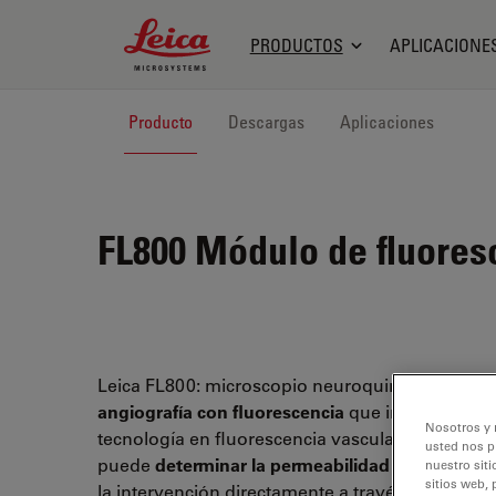
Leica Microsystems Logo
PRODUCTOS
APLICACIONE
Producto
Descargas
Aplicaciones
FL800
Módulo de fluores
Leica FL800: microscopio neuroquirúrgico para
angiografía con fluorescencia
que integra la últ
Nosotros y 
tecnología en fluorescencia vascular. Ahora el c
usted nos p
puede
determinar la permeabilidad de los vasos
nuestro siti
sitios web, 
la intervención directamente a través del micro