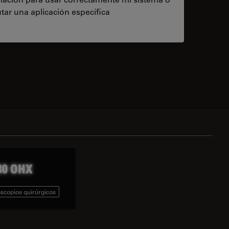
tar una aplicación específica
contacts
0 OHX
scopios quirúrgicos