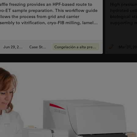
ffle freezing provides an HPF-based route to
High pressur
yo-ET sample preparation. This workflow guide
hydrated cell
llows the process from grid and carrier
biological s
sembly to vitrification, cryo-FIB milling, lamella
supporting mo
timization, and cryo-ET imaging — with a
interpretati
cus on the control points that influence
preparation. 
producibility and lamella yield.
protocol’s d
Jun 29, 2026
Case Study
Congelación a alta presión
and applicat
Mar 31, 2