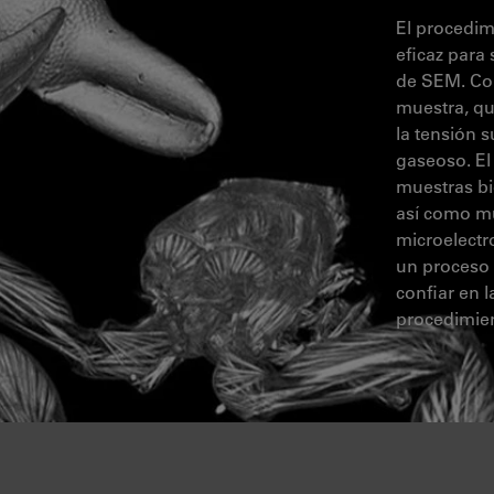
El procedim
eficaz para
de SEM. Con
muestra, qu
la tensión s
gaseoso. El
muestras bi
así como mu
microelectr
un proceso 
confiar en 
procedimie