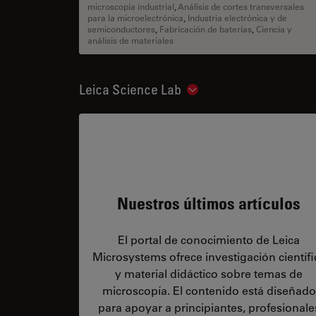
microscopía industrial
,
Análisis de cortes transversales
para la microelectrónica
,
Industria electrónica y de
semiconductores
,
Fabricación de baterías
,
Ciencia y
análisis de materiales
Leica Science Lab
Show subnavigation
Nuestros últimos artículos
El portal de conocimiento de Leica
Microsystems ofrece investigación científi
y material didáctico sobre temas de
microscopía. El contenido está diseñado
para apoyar a principiantes, profesionale