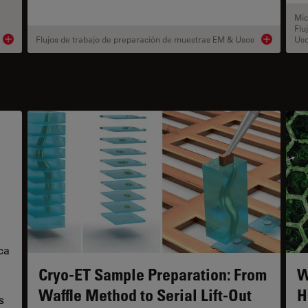
Mic
Flu
Flujos de trabajo de preparación de muestras EM & Usos
Us
Product details
Product deta
ca
Cryo-ET Sample Preparation: From
W
Waffle Method to Serial Lift-Out
H
s