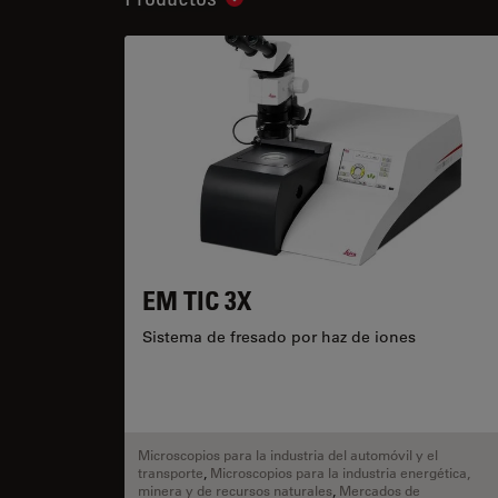
Show subnavigation
EM TIC 3X
Sistema de fresado por haz de iones
Microscopios para la industria del automóvil y el
transporte
,
Microscopios para la industria energética,
minera y de recursos naturales
,
Mercados de