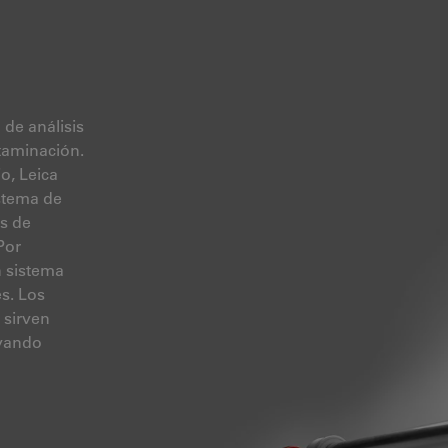
 de análisis
ntaminación.
o, Leica
stema de
s de
Por
n sistema
s. Los
sirven
rvando