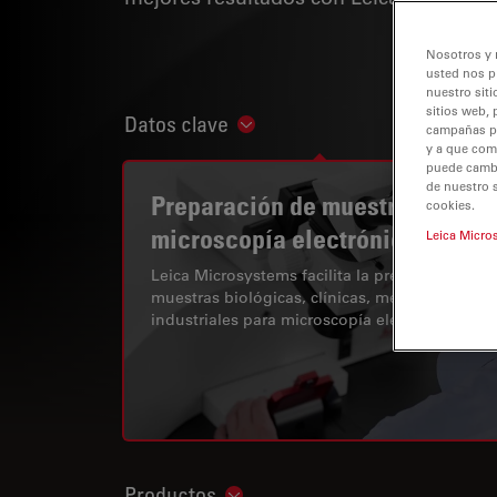
Nosotros y 
usted nos p
nuestro siti
sitios web, 
Datos clave
Show subnavigation
campañas pub
y a que com
puede cambia
de nuestro 
Preparación de muestras de
cookies.
microscopía electrónica
Leica Micro
Leica Microsystems facilita la preparación de
muestras biológicas, clínicas, médicas e
industriales para microscopía electrónica.
Productos