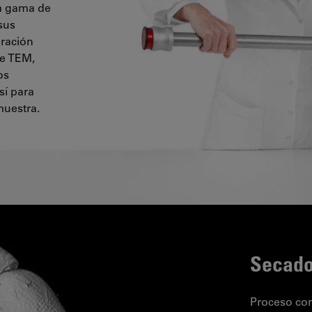
na gama de
sus
aración
de TEM,
os
sí para
muestra.
Secador
Proceso con