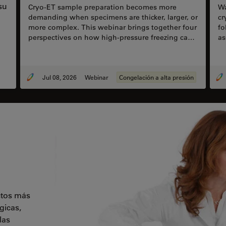
su
Cryo-ET sample preparation becomes more
Wa
demanding when specimens are thicker, larger, or
cr
more complex. This webinar brings together four
fo
perspectives on how high-pressure freezing can
as
be connected with downstream cryo workflows,
op
including waffle preparation, correlative cryo
fo
targeting, on-grid lamella preparation, cryo-lift-
re
out, serial lift-out, and autogrid-compatible
Jul 08, 2026
Webinar
Congelación a alta presión
approaches.
ctos más
gicas,
las