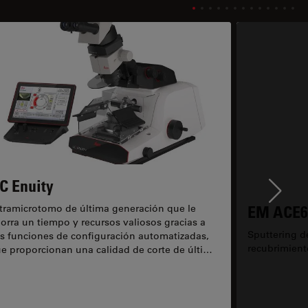
C Enuity
Ne
EM ACE6
tramicrotomo de última generación que le
orra un tiempo y recursos valiosos gracias a
Sputtering de
s funciones de configuración automatizadas,
recubrimient
e proporcionan una calidad de corte de última
neración.