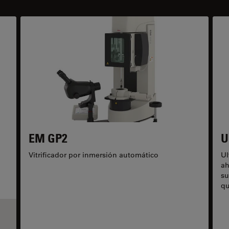
EM GP2
U
Vitrificador por inmersión automático
Ul
ah
su
qu
ge