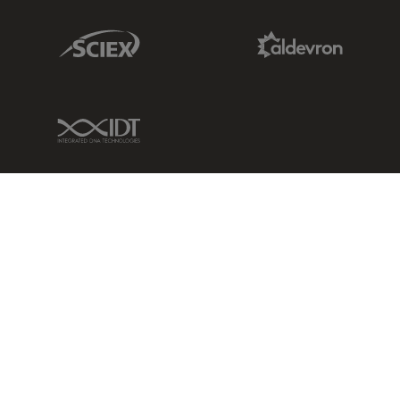
Sciex Link
Aldevron Link
IDT Link