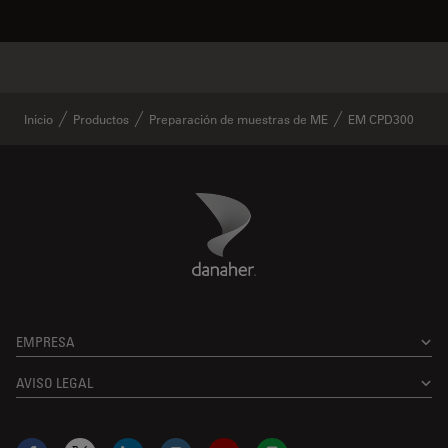
✕
Comprados frecuentemente juntos
Inicio
Productos
Preparación de muestras de ME
EM CPD300
Danaher Logo
Footer
EMPRESA
AVISO LEGAL