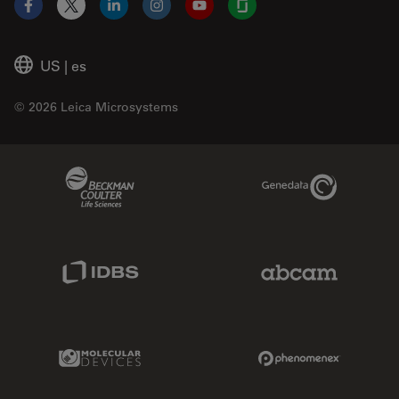
Facebook
X
LinkedIn
Instagram
YouTube
Glassdoor
US
|
es
© 2026 Leica Microsystems
Beckman Coulter Link
Genedata Link
IDBS Link
Abcam Limited
Molecular Devices Link
Phenomenex L