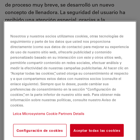
de proceso muy breve, se desarrolló un nuevo
concepto de llenadora. La seguridad del usuario ha
recibido una atención especial, gracias a la
implementación de sistemas de software que controlan
las funciones de corte y a la integración de un
Nosotros y nuestros socios utilizamos cookies, otras tecnologías de
separador de residuos.
seguimiento y parte de los datos que usted nos proporciona
directamente (como sus datos de contacto) para mejorar su experiencia
de uso de nuestro sitio web, ofrecerle publicidad y contenido
personalizado basado en su interacción con este y otros sitios web,
For research use only
permitirle compartir contenido en redes sociales, efectuar análisis y
medir la efectividad de nuestras campañas publicitarias. Al hacer clic en
“Aceptar todas las cookies”, usted otorga su consentimiento al respecto
y a que compartamos estos datos con nuestros socios (consulte el
enlace siguiente). Siempre que lo desee, puede cambiar sus
preferencias de consentimiento en la sección “Configuración de
cookies”, en la parte inferior de nuestro sitio web. Para obtener más
información sobre nuestras políticas, consulte nuestro Aviso de
cookies.
Leica Microsystems Cookie Partners Details
Configuración de cookies
Aceptar todas las cookies