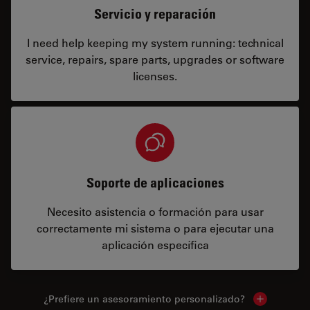
Servicio y reparación
I need help keeping my system running: technical
service, repairs, spare parts, upgrades or software
licenses.
Soporte de aplicaciones
Necesito asistencia o formación para usar
correctamente mi sistema o para ejecutar una
aplicación específica
¿Prefiere un asesoramiento personalizado?
Show local 