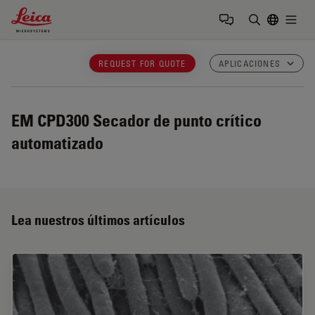
Leica Microsystems Logo
Togg
Introduzca
REQUEST FOR QUOTE
APLICACIONES
EM CPD300
Secador de punto crítico
automatizado
Lea nuestros últimos artículos