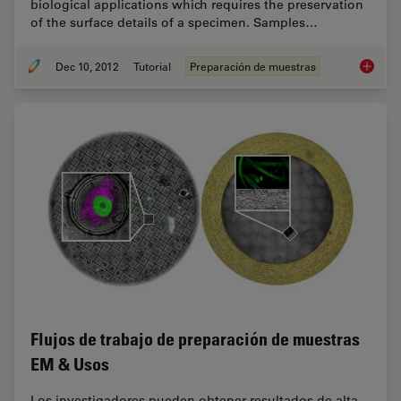
biological applications which requires the preservation
of the surface details of a specimen. Samples…
Dec 10, 2012
Tutorial
Preparación de muestras
Brief In
Flujos de trabajo de preparación de muestras
EM & Usos
Los investigadores pueden obtener resultados de alta