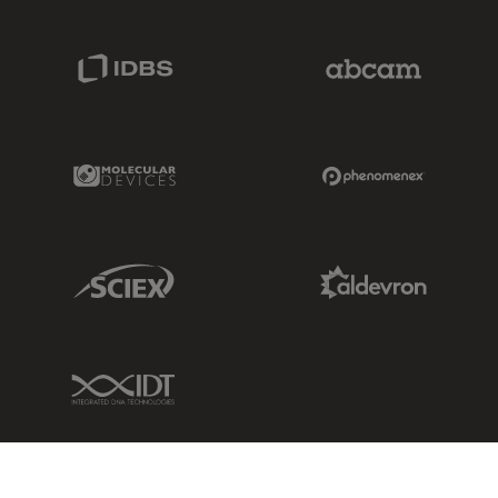
IDBS Link
Abcam Limited
Molecular Devices Link
Phenomenex L
Sciex Link
Aldevron Link
IDT Link