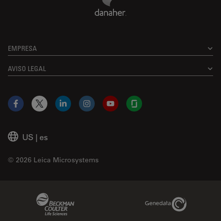
EMPRESA
AVISO LEGAL
Facebook
X
LinkedIn
Instagram
YouTube
Glassdoor
US
|
es
© 2026 Leica Microsystems
Beckman Coulter Link
Genedata Link