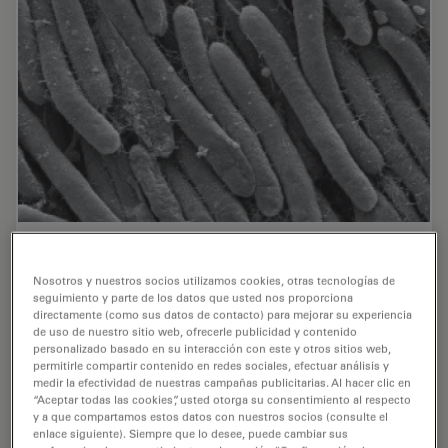
Bacteria Protocol - Critical Point Drying of E.
coli for SEM
Nosotros y nuestros socios utilizamos cookies, otras tecnologías de
seguimiento y parte de los datos que usted nos proporciona
directamente (como sus datos de contacto) para mejorar su experiencia
Application Note for Leica EM CPD300 - Critical point
de uso de nuestro sitio web, ofrecerle publicidad y contenido
drying of E. coli with subsequent platinum / palladium
personalizado basado en su interacción con este y otros sitios web,
coating and SEM analysis. Sample was inserted into a
permitirle compartir contenido en redes sociales, efectuar análisis y
filter disc (Pore size: 16 - 40 μm)…
medir la efectividad de nuestras campañas publicitarias. Al hacer clic en
“Aceptar todas las cookies”, usted otorga su consentimiento al respecto
y a que compartamos estos datos con nuestros socios (consulte el
Oct 13, 2016
Article
Nota aplicativa
Bacteria
enlace siguiente). Siempre que lo desee, puede cambiar sus