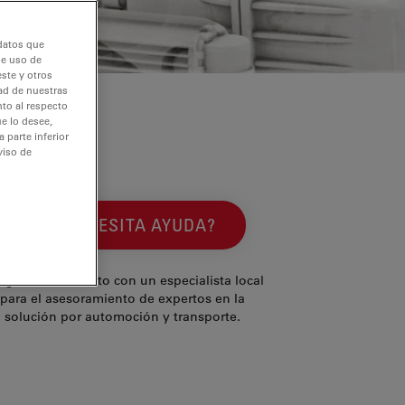
 datos que
de uso de
ste y otros
dad de nuestras
nto al respecto
e lo desee,
 parte inferior
viso de
¿NECESITA AYUDA?
gase en contacto con un especialista local
para el asesoramiento de expertos en la
solución por automoción y transporte.