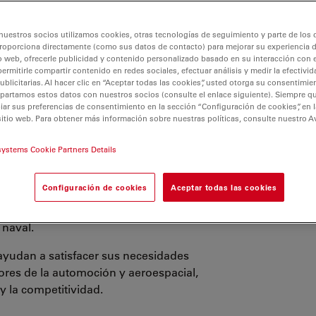
nuestros socios utilizamos cookies, otras tecnologías de seguimiento y parte de los
roporciona directamente (como sus datos de contacto) para mejorar su experiencia 
o web, ofrecerle publicidad y contenido personalizado basado en su interacción con e
permitirle compartir contenido en redes sociales, efectuar análisis y medir la efectivi
licitarias. Al hacer clic en “Aceptar todas las cookies”, usted otorga su consentimie
partamos estos datos con nuestros socios (consulte el enlace siguiente). Siempre qu
r sus preferencias de consentimiento en la sección “Configuración de cookies”, en la
sitio web. Para obtener más información sobre nuestras políticas, consulte nuestro A
systems Cookie Partners Details
 confían en las soluciones de imágenes
isis de fallos y la innovación. Los
Configuración de cookies
Aceptar todas las cookies
os materiales y componentes utilizados
l, así como en otros sectores del
Pón
 naval.
ayudan a satisfacer sus necesidades
tores de la automoción y aeroespacial,
y la competitividad.