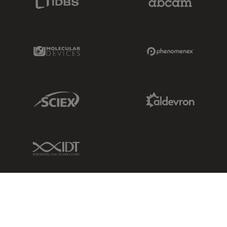
Molecular Devices Link
Phenomenex L
Sciex Link
Aldevron Link
IDT Link