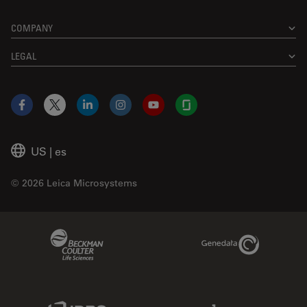
COMPANY
LEGAL
Facebook
X
LinkedIn
Instagram
YouTube
Glassdoor
US
|
es
© 2026 Leica Microsystems
Beckman Coulter Link
Genedata Link
IDBS Link
Abcam Limited