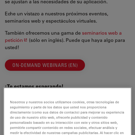
se ajustan a las necesidades de su aplicación.
Eche un vistazo a nuestros próximos eventos,
seminarios web y espectáculos virtuales.
También ofrecemos una gama de
seminarios web a
petición
(sólo en inglés). Puede que haya algo para
usted!
ON-DEMAND WEBINARS (EN)
¡Te estamos esperando!
Nosotros y nuestros socios utilizamos cookies, otras tecnologías de
seguimiento y parte de los datos que usted nos proporciona
directamente (como sus datos de contacto) para mejorar su experiencia
de uso de nuestro sitio web, ofrecerle publicidad y contenido
personalizado basado en su interacción con este y otros sitios web,
permitirle compartir contenido en redes sociales, efectuar análisis y
medir la efectividad de nuestras campañas publicitarias. Al hacer clic en