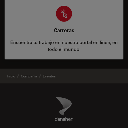
Carreras
Encuentra tu trabajo en nuestro portal en línea, en
todo el mundo.
Inicio
Compañía
Eventos
Danaher Logo
Footer