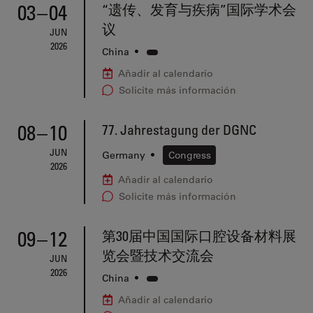
03
–
04
“遗传、发育与疾病”国际学术会
议
JUN
2026
China
•
Añadir al calendario
Solicite más información
08
–
10
77. Jahrestagung der DGNC
JUN
Germany
•
Congress
2026
Añadir al calendario
Solicite más información
09
–
12
第30届中国国际口腔设备材料展
览会暨技术交流会
JUN
2026
China
•
Añadir al calendario